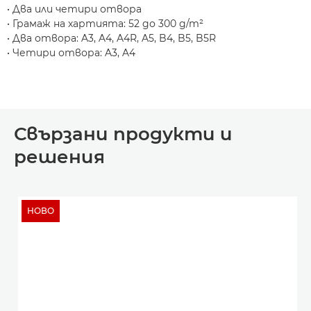
• Два или четири отвора
• Грамаж на хартията: 52 до 300 g/m²
• Два отвора: A3, A4, A4R, A5, B4, B5, B5R
• Четири отвора: A3, A4
Свързани продукти и
решения
НОВО