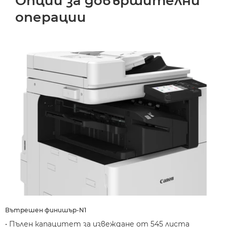
Опции за довършителни
операции
Вътрешен финишър-N1
• Пълен капацитет за извеждане от 545 листа