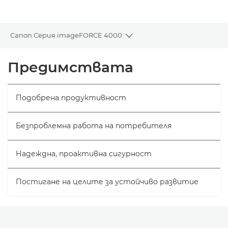
Галерия
Canon Серия imageFORCE 4000
Toggle breadcrumbs
Преглед
Предимствата
Спецификации
Подобрена продуктивност
Безпроблемна работа на потребителя
Надеждна, проактивна сигурност
Постигане на целите за устойчиво развитие