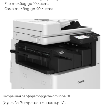
• Еко телбод до 10 листа
• Само телбод до 40 листа
Вътрешен перфоратор за 2/4 отвора-D1
(Изисква Вътрешен финишър-N1)