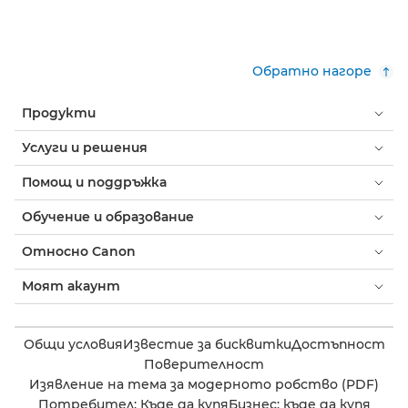
Обратно нагоре
Продукти
Услуги и решения
Помощ и поддръжка
Обучение и образование
Относно Canon
Моят акаунт
Общи условия
Известие за бисквитки
Достъпност
Поверителност
Изявление на тема за модерното робство (PDF)
Потребител: Къде да купя
Бизнес: къде да купя