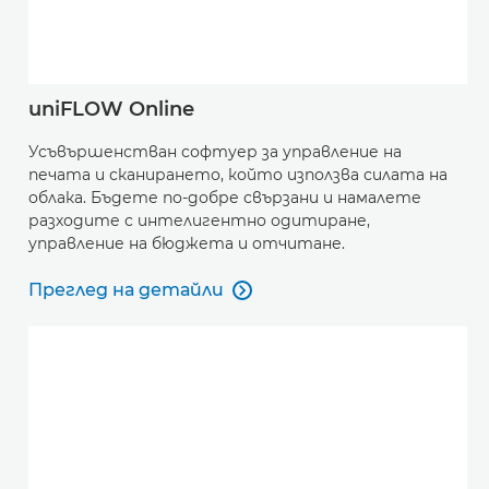
uniFLOW Online
Усъвършенстван софтуер за управление на
печата и сканирането, който използва силата на
облака. Бъдете по-добре свързани и намалете
разходите с интелигентно одитиране,
управление на бюджета и отчитане.
Преглед на детайли

Преглед на детайли