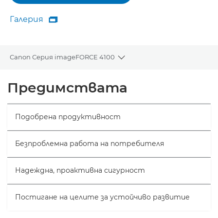
Галерия

Галерия
Canon Серия imageFORCE 4100
Toggle breadcrumbs
Преглед
Предимствата
Спецификации
Подобрена продуктивност
Безпроблемна работа на потребителя
Надеждна, проактивна сигурност
Постигане на целите за устойчиво развитие