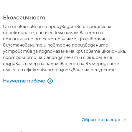
Екологичност
От иновативното производство и процеса на
проектиране, насочен към намаляването на
отпадъците от самото начало, до фабрично
възстановените и повторно произведените
устройства за подпомагане на кръговата икономика,
портфолиото на Canon за печат и сканиране се
създава с оглед на намаляването на въглеродните
емисии и ефективното използване на ресурсите.
Научете повече

Обратно нагоре