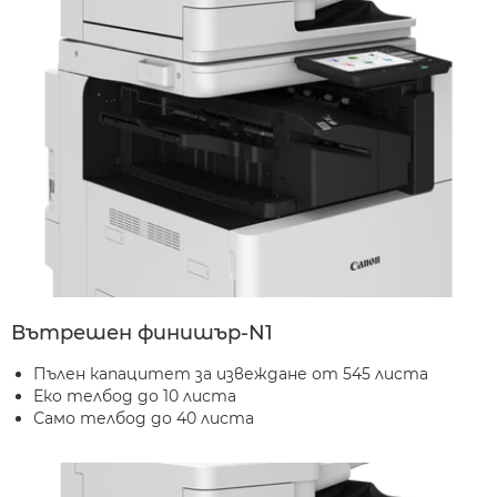
Вътрешен финишър-N1
Пълен капацитет за извеждане от 545 листа
Еко телбод до 10 листа
Само телбод до 40 листа