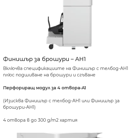
Финишър за брошури – AH1
Включва спецификациите на Финишър с телбод-AH1
плюс подшиване на брошури и сгъване
Перфориращ модул за 4 отвора-A1
(Изисква Финишър с телбод-AH1 или Финишър за
брошури-AH1)
4 отвора в до 300 g/m2 хартия