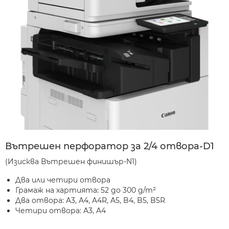
Вътрешен перфоратор за 2/4 отвора-D1
(Изисква Вътрешен финишър-N1)
Два или четири отвора
Грамаж на хартията: 52 до 300 g/m²
Два отвора: A3, A4, A4R, A5, B4, B5, B5R
Четири отвора: A3, A4