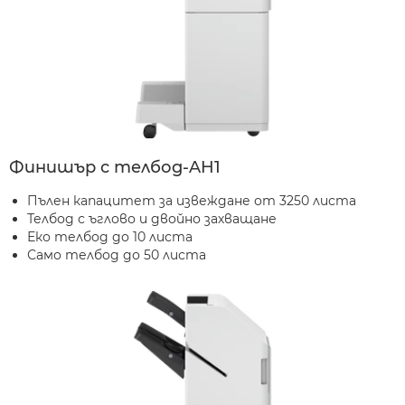
Финишър с телбод-AH1
Пълен капацитет за извеждане от 3250 листа
Телбод с ъглово и двойно захващане
Еко телбод до 10 листа
Само телбод до 50 листа