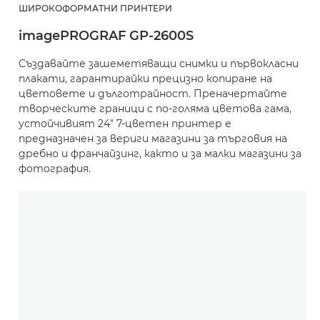
ШИРОКОФОРМАТНИ ПРИНТЕРИ
imagePROGRAF GP-2600S
Създавайте зашеметяващи снимки и първокласни
плакати, гарантирайки прецизно копиране на
цветовете и дълготрайност. Преначертайте
творческите граници с по-голяма цветова гама,
устойчивият 24" 7-цветен принтер е
предназначен за вериги магазини за търговия на
дребно и франчайзинг, както и за малки магазини за
фотография.