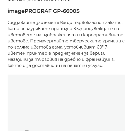
imagePROGRAF GP-6600S
Създавайте зашеметяващи първокласни плакати,
като осигурявате прецизно възпроизвеждане на
цветовете на изображенията и корпоративните
цветове. Преначертайте творческите граници с
по-голяма цветова гама, устойчивият 60" 7-
цветен принтер е предназначен за вериги
магазини за търговия на дребно и франчайзинг,
както и за доставчици на печатни услуги.