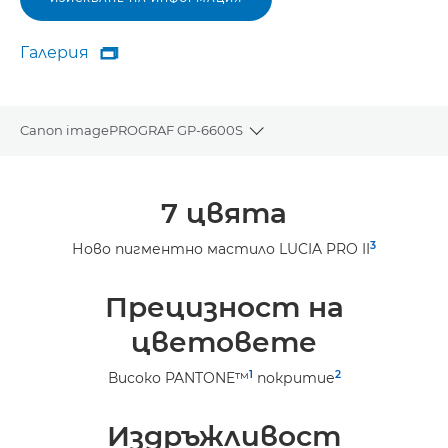
Галерия

Галерия
Canon imagePROGRAF GP-6600S
Toggle breadcrumbs
Преглед
7 цвята
Спецификации
3
Ново пигментно мастило LUCIA PRO II
Галерия
Прецизност на
Поддръжка
цветовете
1
2
Високо PANTONE™
покритие
Издръжливост