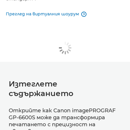
Преглед на виртуалния шоурум

Изтеглете
съдържанието
Открийте как Canon imagePROGRAF
GP-6600S може да трансформира
печатането с прецизност на