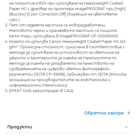
на покритие е 82% при използване на Heavyweight Coated
Paper HG с драйвер на принтера imagePROGRAF при [High]
(Високо) [Color Correction Off] (Корекция на цветовете
изкл.)
Пет от седемте мастила са новоразработени.
Матовото черно и оранжевото мастило са същите
като тези, използвани в imagePROGRAF GP-2000/4000.
Когато се използва Canon Heavyweight Coated Paper HG 145
g/m². Прогнозна стойност, изчислена в съответствие с
метода за изпитване на устойчивост на светлина на
закрито и критериите за оценка на трайността по
метода за оценка на запазването на качеството на
изображенията на цифрови цветни фотографски
разпечатки (JEITA CP-3901B), публикуван от JEITA (Японска
асоциация на производителите на електроника и
информационни технологии).
EPEAT Gold, регистриран в САЩ
Обратно нагоре
Продукти