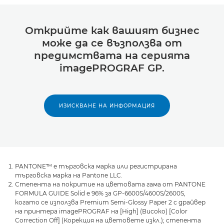
Открийте как вашият бизнес
може да се възползва от
предимствата на серията
imagePROGRAF GP.
ИЗИСКВАНЕ НА ИНФОРМАЦИЯ
PANTONE™ е търговска марка или регистрирана
търговска марка на Pantone LLC.
Степента на покритие на цветовата гама от PANTONE
FORMULA GUIDE Solid е 96% за GP-6600S/4600S/2600S,
когато се използва Premium Semi-Glossy Paper 2 с драйвер
на принтера imagePROGRAF на [High] (Високо) [Color
Correction Off] (Корекция на цветовете изкл.); степента