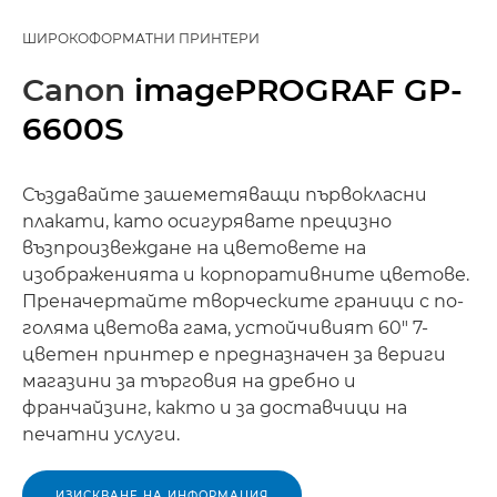
ШИРОКОФОРМАТНИ ПРИНТЕРИ
Canon
imagePROGRAF GP-
6600S
Създавайте зашеметяващи първокласни
плакати, като осигурявате прецизно
възпроизвеждане на цветовете на
изображенията и корпоративните цветове.
Преначертайте творческите граници с по-
голяма цветова гама, устойчивият 60" 7-
цветен принтер е предназначен за вериги
магазини за търговия на дребно и
франчайзинг, както и за доставчици на
печатни услуги.
ИЗИСКВАНЕ НА ИНФОРМАЦИЯ