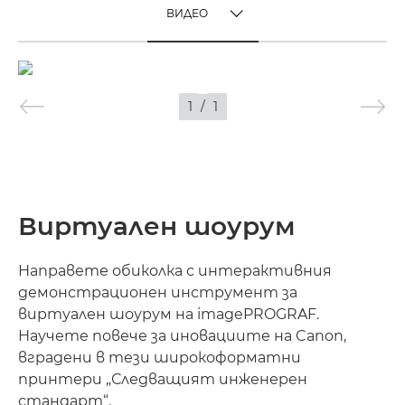
ВИДЕО
TOGGLE MENU
ВИДЕО
1
/
1
ИЗОБРАЖЕНИЯ
Виртуален шоурум
Направете обиколка с интерактивния
демонстрационен инструмент за
виртуален шоурум на imagePROGRAF.
Научете повече за иновациите на Canon,
вградени в тези широкоформатни
принтери „Следващият инженерен
стандарт“.