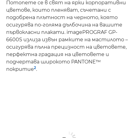
Потопете се в свят на ярки корпоративни
цветове, които пленяват, съчетани с
подобрена плътност на черното, която
осигурява по-голяма дълбочина на вашите
първокласни плакати. imagePROGRAF GP-
6600S излиза извън рамките на мастилото –
осигурява пълна прецизност на цветовете,
перфектна градация на цветовете и
подчертава широкото PANTONE™
2
покритие
.