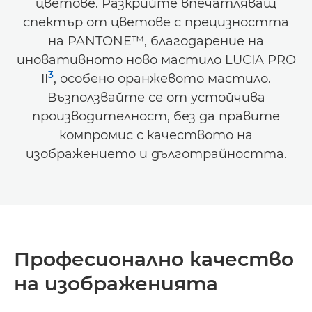
цветове. Разкрийте впечатляващ
спектър от цветове с прецизността
на PANTONE™, благодарение на
иновативното ново мастило LUCIA PRO
3
II
, особено оранжевото мастило.
Възползвайте се от устойчива
производителност, без да правите
компромис с качеството на
изображението и дълготрайността.
Професионално качество
на изображенията