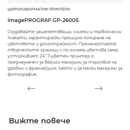
ШИРОКОФОРМАТНИ ПРИНТЕРИ
Ш
imagePROGRAF GP-2600S
i
Създавайте зашеметяващи снимки и първокласни
С
плакати, гарантирайки прецизно копиране на
к
цветовете и дълготрайност. Преначертайте
ц
творческите граници с по-голяма цветова гама,
ц
устойчивият 24" 7-цветен принтер е
п
предназначен за вериги магазини за търговия на
ц
дребно и франчайзинг, както и за малки магазини за
м
фотография.
к
Вижте повече