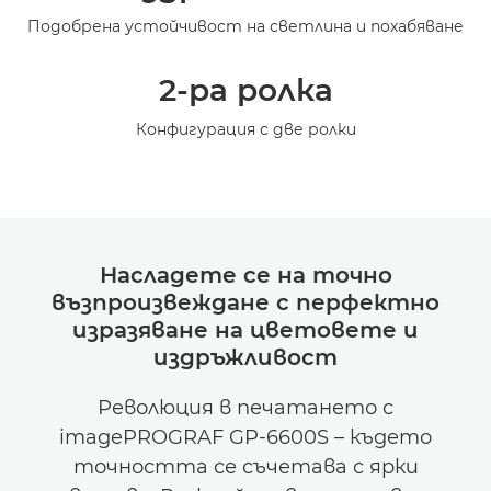
Подобрена устойчивост на светлина и похабяване
2-ра ролка
Конфигурация с две ролки
Насладете се на точно
възпроизвеждане с перфектно
изразяване на цветовете и
издръжливост
Революция в печатането с
imagePROGRAF GP-6600S – където
точността се съчетава с ярки