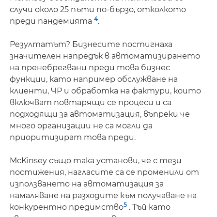
случи около 25 пъти по-бързо, отколкото
4
преди пандемията
.
Резултатът? Бизнесите постигнаха
значителен напредък в автоматизирането
на пренебрегвани преди това бизнес
функции, като например обслужване на
клиенти, ЧР и обработка на фактури, които
включват повтарящи се процеси и са
подходящи за автоматизация, въпреки че
много организации не са могли да
приоритизират това преди.
McKinsey също така установи, че с тези
постижения, нагласите са се променили от
използването на автоматизация за
намаляване на разходите към получаване на
5
конкурентно предимство
. Тъй като