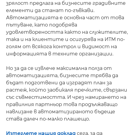
зрялост предлага на бизнесите градивните
елементи да станат по-гъвкави.
Автоматизацията е основна част от това
пътуване, като подобрява
удовлетвореността както на служителите,
така и на клиентите и осигурява на ИТМ по-
голям от всякога контрол и видимост на
информацията в техните организации.
Но за да се извлече максимална полза от
автоматизацията, бизнесите трябва да
бъдат подготвени да изградят план за
растеж, който заобикаля пречките, свързани
със съвместимостта. И чрез намирането на
правилния партньор това продължаващо
навлизане в автоматизираното бъдеще
става далеч по-малко плашещо.
Изтеглете нашия доклад
сега, за да