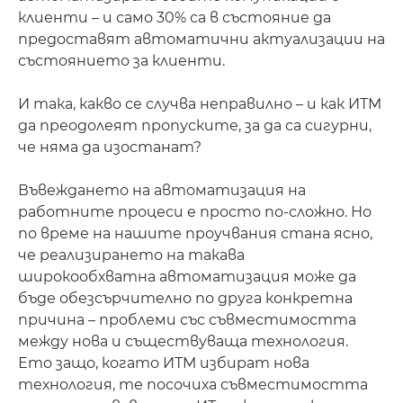
клиенти – и само 30% са в състояние да
предоставят автоматични актуализации на
състоянието за клиенти.
И така, какво се случва неправилно – и как ИТМ
да преодолеят пропуските, за да са сигурни,
че няма да изостанат?
Въвеждането на автоматизация на
работните процеси е просто по-сложно. Но
по време на нашите проучвания стана ясно,
че реализирането на такава
широкообхватна автоматизация може да
бъде обезсърчително по друга конкретна
причина – проблеми със съвместимостта
между нова и съществуваща технология.
Ето защо, когато ИТМ избират нова
технология, те посочиха съвместимостта