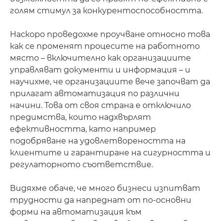
голям стимул за конкурентоспособността.
Наскоро проведохме проучване относно това
как се променят процесите на работното
място – включително как организациите
управляват документи и информация – и
научихме, че организациите вече започват да
прилагат автоматизация по различни
начини. Това от своя страна е отключило
предимства, които надхвърлят
ефективността, като например
подобряване на удовлетвореността на
клиентите и гарантиране на сигурността и
регулаторното съответствие.
Видяхме обаче, че много бизнеси изпитват
трудности да напреднат от по-основни
форми на автоматизация към