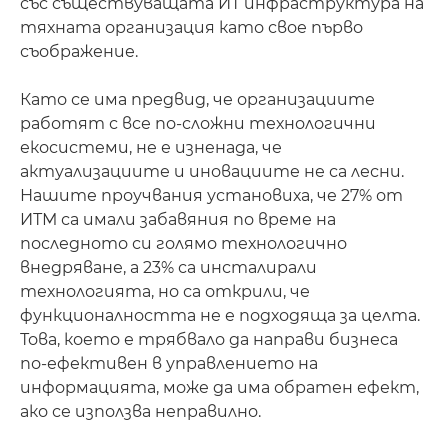
със съществуващата ИТ инфраструктура на
тяхната организация като свое първо
съображение.
Като се има предвид, че организациите
работят с все по-сложни технологични
екосистеми, не е изненада, че
актуализациите и иновациите не са лесни.
Нашите проучвания установиха, че 27% от
ИТМ са имали забавяния по време на
последното си голямо технологично
внедряване, а 23% са инсталирали
технологията, но са открили, че
функционалността не е подходяща за целта.
Това, което е трябвало да направи бизнеса
по-ефективен в управлението на
информацията, може да има обратен ефект,
ако се използва неправилно.