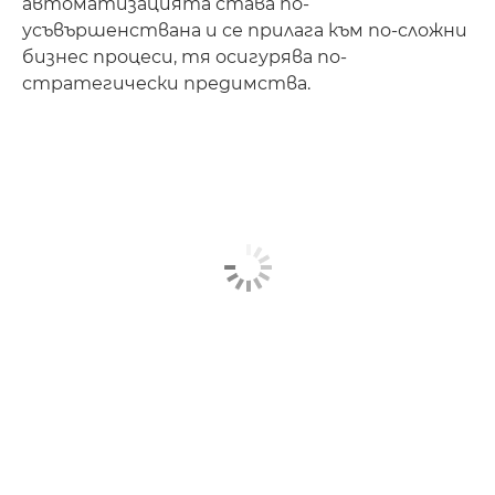
автоматизацията става по-
усъвършенствана и се прилага към по-сложни
бизнес процеси, тя осигурява по-
стратегически предимства.