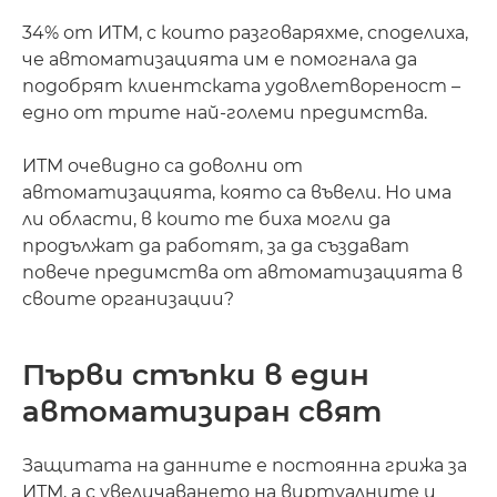
34% от ИТМ, с които разговаряхме, споделиха,
че автоматизацията им е помогнала да
подобрят клиентската удовлетвореност –
едно от трите най-големи предимства.
ИТМ очевидно са доволни от
автоматизацията, която са въвели. Но има
ли области, в които те биха могли да
продължат да работят, за да създават
повече предимства от автоматизацията в
своите организации?
Първи стъпки в един
автоматизиран свят
Защитата на данните е постоянна грижа за
ИТМ, а с увеличаването на виртуалните и