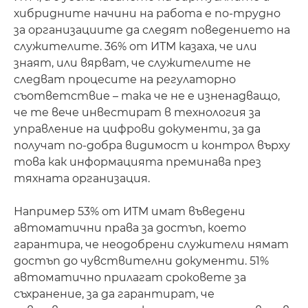
хибридните начини на работа е по-трудно
за организациите да следят поведението на
служителите. 36% от ИТМ казаха, че или
знаят, или вярват, че служителите не
следват процесите на регулаторно
съответствие – така че не е изненадващо,
че те вече инвестират в технология за
управление на цифрови документи, за да
получат по-добра видимост и контрол върху
това как информацията преминава през
тяхната организация.
Например 53% от ИТМ имат въведени
автоматични права за достъп, което
гарантира, че неодобрени служители нямат
достъп до чувствителни документи. 51%
автоматично прилагат сроковете за
съхранение, за да гарантират, че