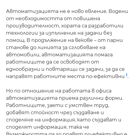
СВЪРЗАНИ ПРОДУКТИ И РЕШЕНИЯ
Автоматизацията не е ново явление. Водени
от необходимостта от повишена
ВИЖТЕ ПО-ПОДРОБНО
производителност, хората са разработили
технологии за изпълнение на задачи без
помощ. В продължение на векове – от парни
станове до линията за сглобяване на
автомобили, автоматизацията помага
работниците да се освободят от
еднообразни и повтарящи се задачи, за да се
1
направят работните места по-ефективни
.
Но по отношение на работата в офиса
автоматизацията приема различни форми.
Работниците, заети с умствен труд,
добавят стойност чрез създаване и
споделяне на информация, като създават и
споделят информация, така че
възможността да го правят по-ефективно е