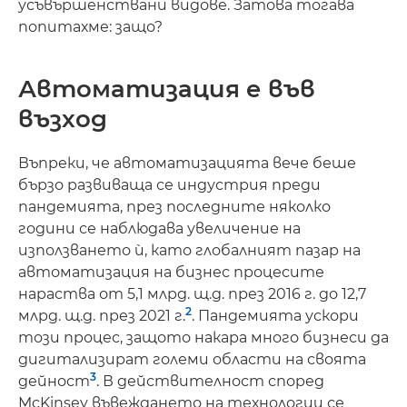
усъвършенствани видове. Затова тогава
попитахме: защо?
Автоматизация е във
възход
Въпреки, че автоматизацията вече беше
бързо развиваща се индустрия преди
пандемията, през последните няколко
години се наблюдава увеличение на
използването ѝ, като глобалният пазар на
автоматизация на бизнес процесите
нараства от 5,1 млрд. щ.д. през 2016 г. до 12,7
2
млрд. щ.д. през 2021 г.
. Пандемията ускори
този процес, защото накара много бизнеси да
дигитализират големи области на своята
3
дейност
. В действителност според
McKinsey въвеждането на технологии се