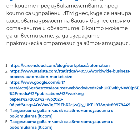
откриете предизвикателствата, пред
които са изправени ИТМ днес, къде се намира
цифровата зрялост на вашия бизнес спрямо
останалите и областите, в които можете
да инвестирате, за да изградите
практическа стратегия за автоматизация.
https://screencloud.com/blog/workplace/automation
https://www.statista.com/statistics/740593/worldwide-business-
process-automation-market-size
https://www.google.com/url?
sa=t&rct=j&q=&esrc=s&source=web&cd=&ved=2ahUKEwi8yNW0jp
%2Fmedia%2Fpublications%2Fworking-
papers%2F2023%2Fwp2023-
06.pdf&usg=AOvVaw1qFT9EhRJcjwQiy_UKFL97&opi=89978449
Пандемията дава тласък на автоматизацията и
роботиката (ft.com)
Пандемията дава тласък на автоматизацията и
роботиката (ft.com)