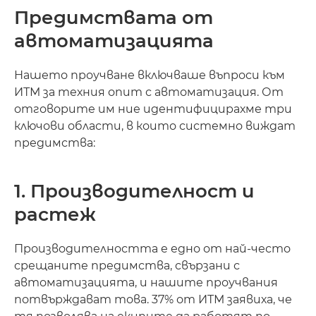
Предимствата от
автоматизацията
Нашето проучване включваше въпроси към
ИТМ за техния опит с автоматизация. От
отговорите им ние идентифицирахме три
ключови области, в които системно виждат
предимства:
1. Производителност и
растеж
Производителността е едно от най-често
срещаните предимства, свързани с
автоматизацията, и нашите проучвания
потвърждават това. 37% от ИТМ заявиха, че