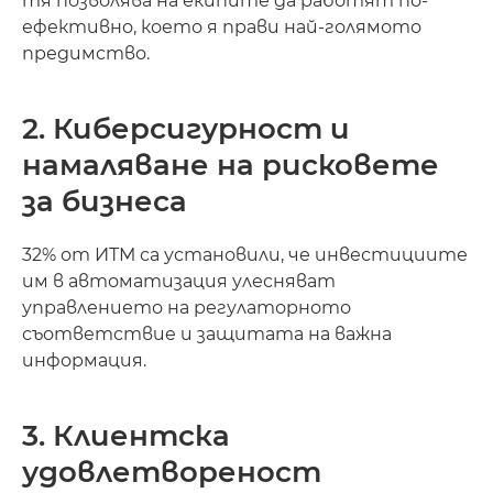
тя позволява на екипите да работят по-
ефективно, което я прави най-голямото
предимство.
2. Киберсигурност и
намаляване на рисковете
за бизнеса
32% от ИТМ са установили, че инвестициите
им в автоматизация улесняват
управлението на регулаторното
съответствие и защитата на важна
информация.
3. Клиентска
удовлетвореност