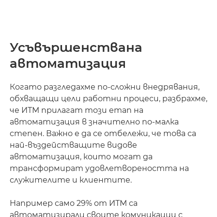
Усъвършенствана
автоматизация
Когато разгледахме по-сложни внедрявания,
обхващащи цели работни процеси, разбрахме,
че ИТМ прилагат този етап на
автоматизация в значително по-малка
степен. Важно е да се отбележи, че това са
най-въздействащите видове
автоматизация, които могат да
трансформират удовлетвореността на
служителите и клиентите.
Например само 29% от ИТМ са
автоматизирали своите комуникации с