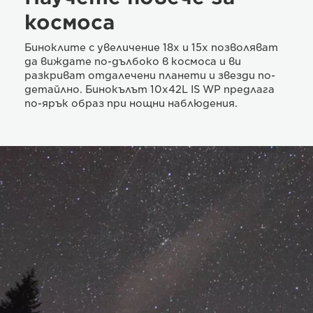
космоса
Биноклите с увеличение 18x и 15x позволяват
да виждате по-дълбоко в космоса и ви
разкриват отдалечени планети и звезди по-
детайлно. Бинокълът 10x42L IS WP предлага
по-ярък образ при нощни наблюдения.