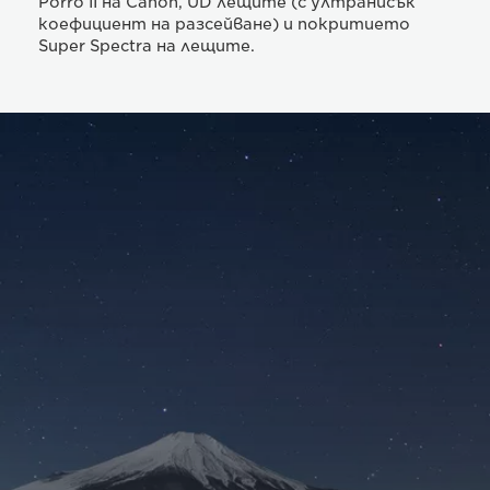
Porro II на Canon, UD лещите (с ултранисък
коефициент на разсейване) и покритието
Super Spectra на лещите.