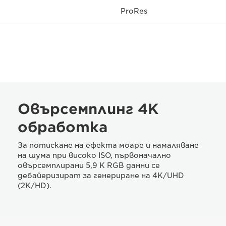
ProRes
Овърсемплинг 4K
обработка
За потискане на ефекта моаре и намаляване
на шума при високо ISO, първоначално
овърсемплирани 5,9 K RGB данни се
дебайеризират за генериране на 4K/UHD
(2K/HD).