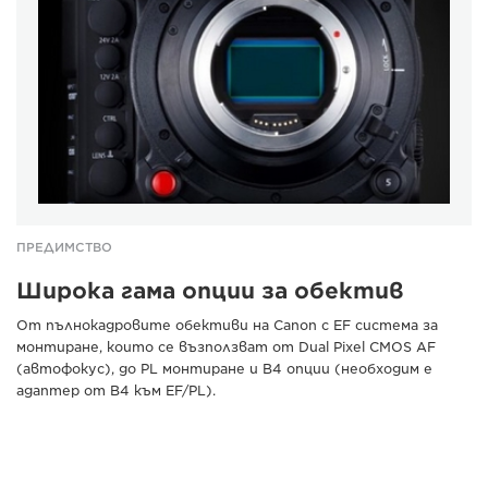
ПРЕДИМСТВО
Широка гама опции за обектив
От пълнокадровите обективи на Canon с EF система за
монтиране, които се възползват от Dual Pixel CMOS AF
(автофокус), до PL монтиране и B4 опции (необходим е
адаптер от B4 към EF/PL).