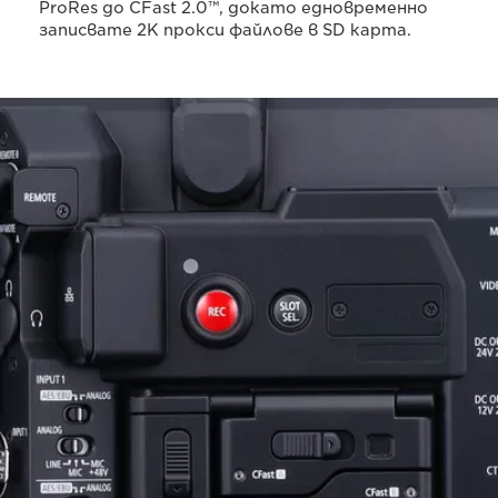
ProRes до CFast 2.0™, докато едновременно
записвате 2K прокси файлове в SD карта.