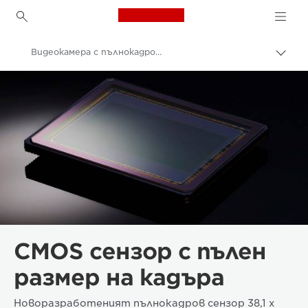
Canon Logo, back to h
Видеокамера с пълнокадров CMOS сензор
Прев
на
Canon
„bre
нави
Видеокамери и записващи видеокамери
CMOS сензор с пълен
размер на кадъра
Новоразработеният пълнокадров сензор 38,1 x