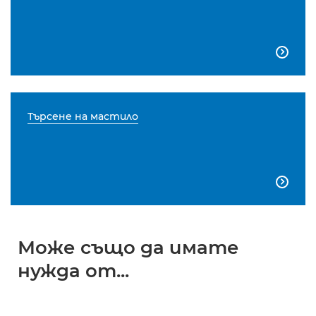

Търсене на мастило

Може също да имате
нужда от...