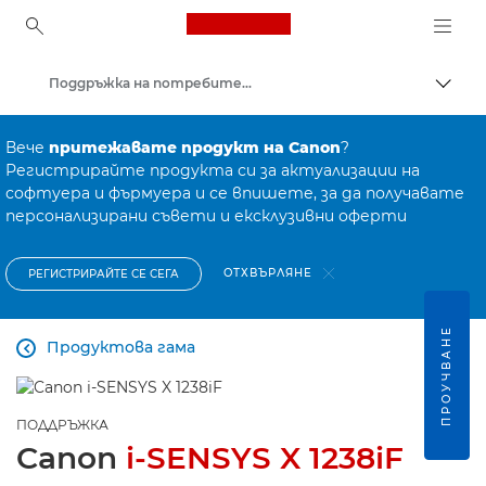
Canon Logo, back to ho
Поддръжка на потребителски продукти
Прев
Canon
Вече
притежавате продукт на Canon
?
Регистрирайте продукта си за актуализации на
софтуера и фърмуера и се впишете, за да получавате
персонализирани съвети и ексклузивни оферти
ОТХВЪРЛЯНЕ
РЕГИСТРИРАЙТЕ СЕ СЕГА
ПРОУЧВАНЕ
Продуктова гама

ПОДДРЪЖКА
Canon
i-SENSYS X 1238iF