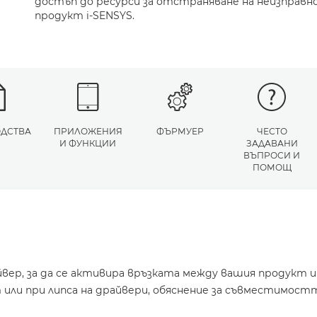
достъп до ресурси за отстраняване на неизправн
продукт i-SENSYS.
ДСТВА
ПРИЛОЖЕНИЯ
ФЪРМУЕР
ЧЕСТО
И ФУНКЦИИ
ЗАДАВАНИ
ВЪПРОСИ И
ПОМОЩ
йвер, за да се активира връзката между вашия продукт 
или при липса на драйвери, обяснение за съвместимостт