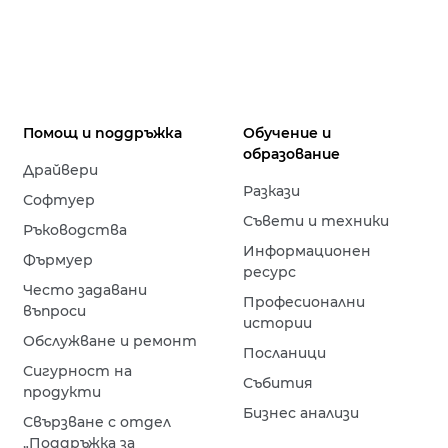
Помощ и поддръжка
Обучение и
образование
Драйвери
Разкази
Софтуер
Съвети и техники
Ръководства
Информационен
Фърмуер
ресурс
Често задавани
Професионални
въпроси
истории
Обслужване и ремонт
Посланици
Сигурност на
Събития
продукти
Бизнес анализи
Свързване с отдел
„Поддръжка за