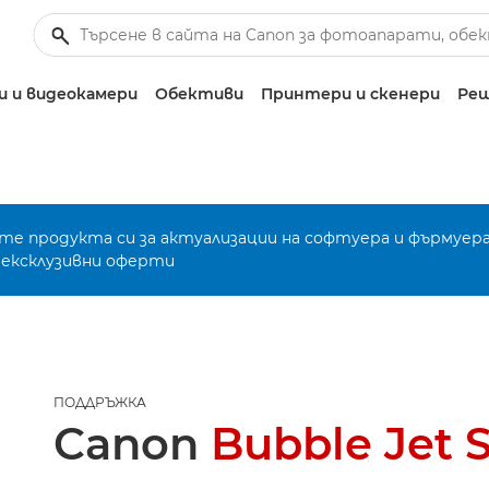
 и видеокамери
Обективи
Принтери и скенери
Реш
е продукта си за актуализации на софтуера и фърмуера
 ексклузивни оферти
ПОДДРЪЖКА
Canon
Bubble Jet 