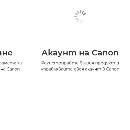
ане
Акаунт на Canon
рамата за
Регистрирайте вашия продукт и
 на Canon
управлявайте своя акаунт в Canon