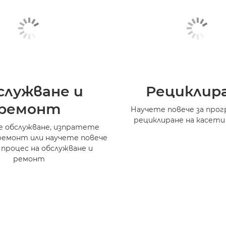
служване и
Рециклир
ремонт
Научете повече за прог
рециклиране на касети
 обслужване, изпратете
ремонт или научете повече
 процес на обслужване и
ремонт