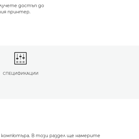
олучете достъп до
шия принтер.
СПЕЦИФИКАЦИИ
и компютъра. В този раздел ще намерите