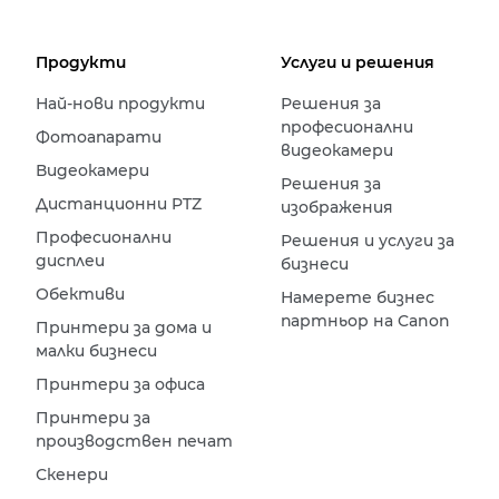
Продукти
Услуги и решения
Най-нови продукти
Решения за
професионални
Фотоапарати
видеокамери
Видеокамери
Решения за
Дистанционни PTZ
изображения
Професионални
Решения и услуги за
дисплеи
бизнеси
Обективи
Намерете бизнес
партньор на Canon
Принтери за дома и
малки бизнеси
Принтери за офиса
Принтери за
производствен печат
Скенери