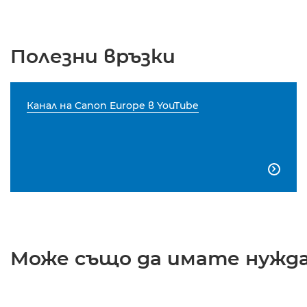
Полезни връзки
Канал на Canon Europe в YouTube

Може също да имате нужда 