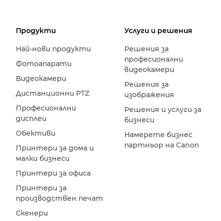
Продукти
Услуги и решения
Най-нови продукти
Решения за
професионални
Фотоапарати
видеокамери
Видеокамери
Решения за
Дистанционни PTZ
изображения
Професионални
Решения и услуги за
дисплеи
бизнеси
Обективи
Намерете бизнес
партньор на Canon
Принтери за дома и
малки бизнеси
Принтери за офиса
Принтери за
производствен печат
Скенери