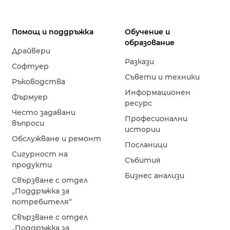
Помощ и поддръжка
Обучение и
образование
Драйвери
Разкази
Софтуер
Съвети и техники
Ръководства
Информационен
Фърмуер
ресурс
Често задавани
Професионални
въпроси
истории
Обслужване и ремонт
Посланици
Сигурност на
Събития
продукти
Бизнес анализи
Свързване с отдел
„Поддръжка за
потребителя“
Свързване с отдел
„Поддръжка за