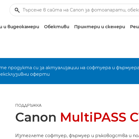
 и видеокамери
Обективи
Принтери и скенери
Реш
е продукта си за актуализации на софтуера и фърмуера
 ексклузивни оферти
ПОДДРЪЖКА
Canon
MultiPASS C
Изтеглете софтуер, фърмуер и ръководства и п