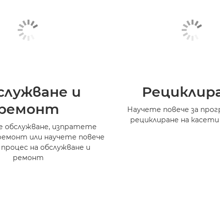
служване и
Рециклир
ремонт
Научете повече за прог
рециклиране на касети
 обслужване, изпратете
ремонт или научете повече
 процес на обслужване и
ремонт