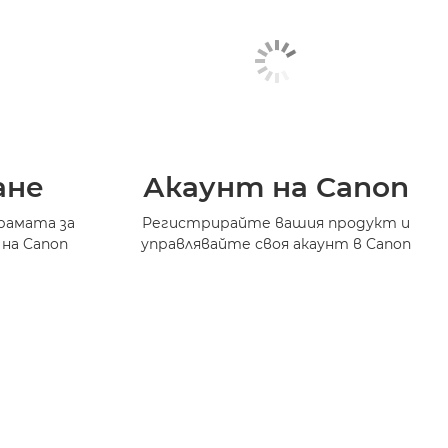
ане
Акаунт на Canon
рамата за
Регистрирайте вашия продукт и
 на Canon
управлявайте своя акаунт в Canon