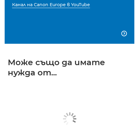
Канал на Canon Europe в YouTube

Може също да имате
нужда от...