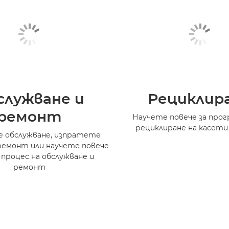
служване и
Рециклир
ремонт
Научете повече за прог
рециклиране на касети
 обслужване, изпратете
ремонт или научете повече
 процес на обслужване и
ремонт