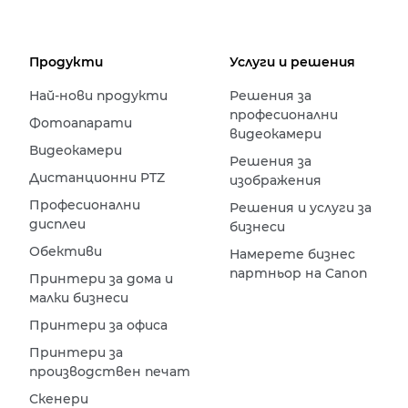
Продукти
Услуги и решения
Най-нови продукти
Решения за
професионални
Фотоапарати
видеокамери
Видеокамери
Решения за
Дистанционни PTZ
изображения
Професионални
Решения и услуги за
дисплеи
бизнеси
Обективи
Намерете бизнес
партньор на Canon
Принтери за дома и
малки бизнеси
Принтери за офиса
Принтери за
производствен печат
Скенери