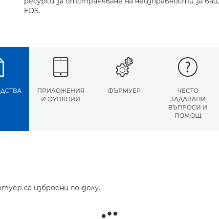
ресурси за отстраняване на неизправности за ва
EOS.
ДСТВА
ПРИЛОЖЕНИЯ
ФЪРМУЕР
ЧЕСТО
И ФУНКЦИИ
ЗАДАВАНИ
ВЪПРОСИ И
ПОМОЩ
туер са изброени по-долу.