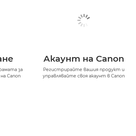
ане
Акаунт на Canon
рамата за
Регистрирайте вашия продукт и
 на Canon
управлявайте своя акаунт в Canon