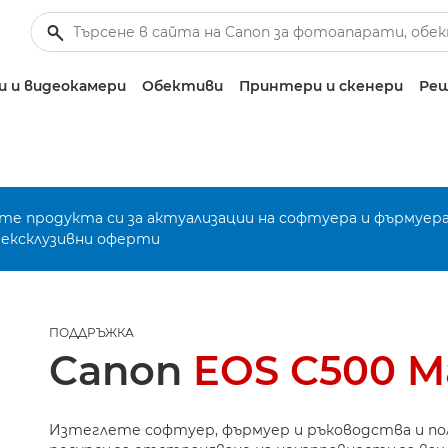
 и видеокамери
Обективи
Принтери и скенери
Реш
е продукта си за актуализации на софтуера и фърмуера
 ексклузивни оферти
ПОДДРЪЖКА
Canon
EOS C500 Ma
Изтеглете софтуер, фърмуер и ръководства и п