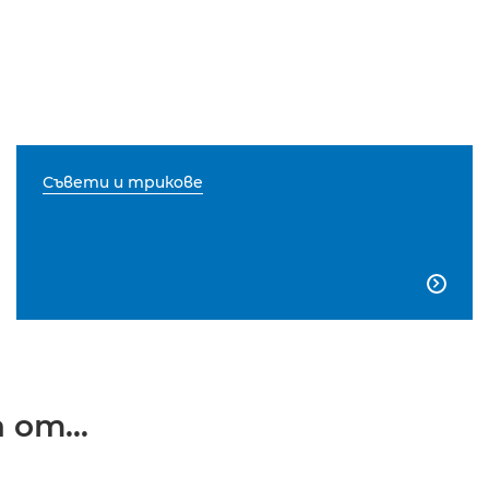
Съвети и трикове

от...