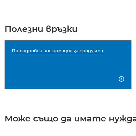
Полезни връзки
По-подробна информация за продукта

Може също да имате нужда 