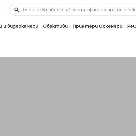
 и видеокамери
Обективи
Принтери и скенери
Реш