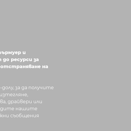
фърмуер и
 до ресурси за
 отстраняване на
долу, за да получите
 изтегляне,
а, драйвери или
видите нашите
важни съобщения