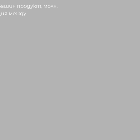
Вашия продукт, моля,
ция между