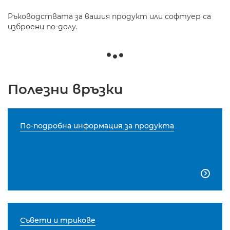
Ръководствата за вашия продукт или софтуер са
изброени по-долу.
Полезни връзки
По-подробна информация за продукта

Съвети и трикове