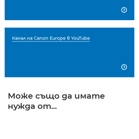

Канал на Canon Europe в YouTube

Може също да имате
нужда от...