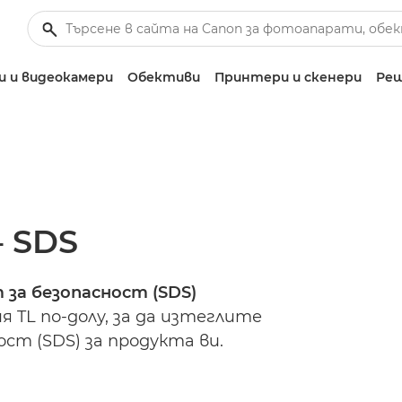
 и видеокамери
Обективи
Принтери и скенери
Реш
– SDS
за безопасност (SDS)
 TL по-долу, за да изтеглите
ст (SDS) за продукта ви.