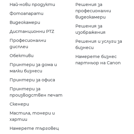
Най-нови продукти
Решения за
професионални
Фотоапарати
видеокамери
Видеокамери
Решения за
Дистанционни PTZ
изображения
Професионални
Решения и услуги за
дисплеи
бизнеси
Обективи
Намерете бизнес
партньор на Canon
Принтери за дома и
малки бизнеси
Принтери за офиса
Принтери за
производствен печат
Скенери
Мастила, тонери и
хартии
Намерете търговец