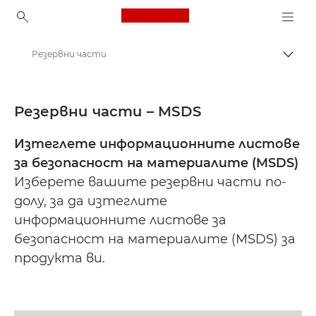
Canon Logo, back to ho
Резервни части
Прев
Canon
Информационни листове за безопасност
Резервни части – MSDS
Изтеглете информационните листове
за безопасност на материалите (MSDS)
Изберете вашите резервни части по-
долу, за да изтеглите
информационните листове за
безопасност на материалите (MSDS) за
продукта ви.