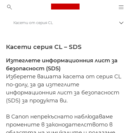
Canon Logo, back to ho
Касети от серия CL
Прев
Canon
Информационни листове за безопасност
Касети серия CL – SDS
Изтеглете информационния лист за
безопасност (SDS)
Изберете вашата касета от серия CL
по-долу, за да изтеглите
информационния лист за безопасност
(SDS) за продукта ви.
В Canon непрекъснато наблюдаваме
промените в законодателството в
областта на химикалите и полагаме