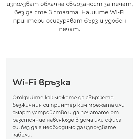
използват облачна свързаност за печат,
без да сте в стаята. Нашите Wi-Fi
принтери осигуряват бърз и удобен
печат.
Wi-Fi връзка
Открийте как можете да свържете
безжичния си принтер към мрежата или
смарт устройство и да печатате от
разстояние навсякъде в дома или офиса
си, без да е необходимо да използвате
кабели.