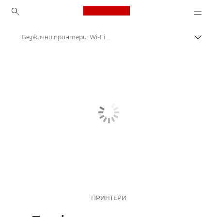
Canon Logo, back to ho
Безжични принтери: Wi-Fi и Bluetooth принтери
Прев
Canon
Принтери на Canon
ПРИНТЕРИ