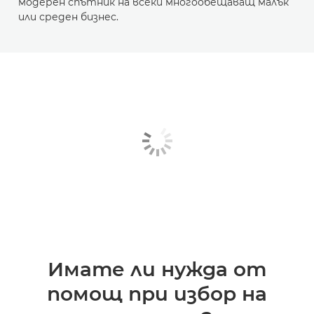
модерен спътник на всеки многообещаващ малък
или среден бизнес.
Имате ли нужда от
помощ при избор на