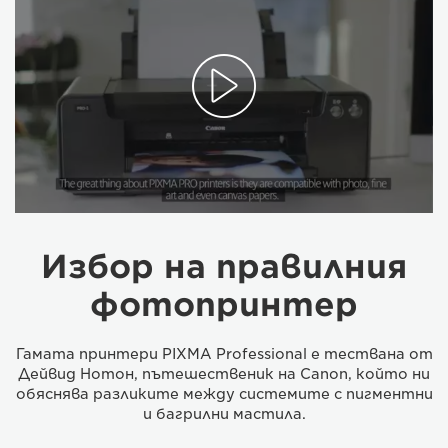
Избор на правилния
фотопринтер
Гамата принтери PIXMA Professional е тествана от
Дейвид Нотон, пътешественик на Canon, който ни
обяснява разликите между системите с пигментни
и багрилни мастила.