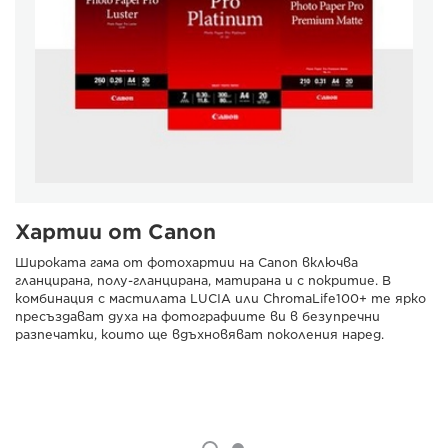
Хартии от Canon
Широката гама от фотохартии на Canon включва
гланцирана, полу-гланцирана, матирана и с покритие. В
комбинация с мастилата LUCIA или ChromaLife100+ те ярко
пресъздават духа на фотографиите ви в безупречни
разпечатки, които ще вдъхновяват поколения наред.