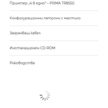
Принтер „4 в едно“ – PIXMA TR8550
Конфигурационни патрони с мастило
Захранващ кабел
Инсталационен CD-ROM
Ръководства