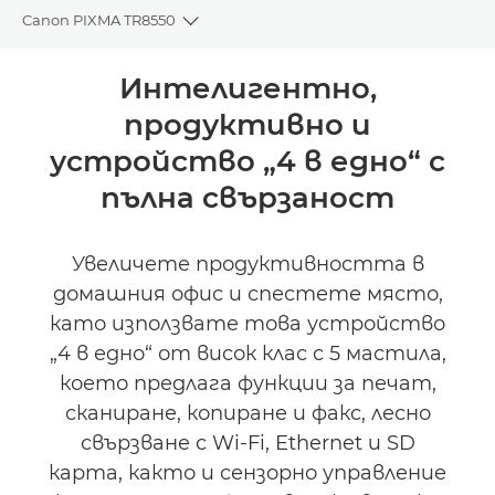
Canon PIXMA TR8550
Toggle breadcrumbs
Преглед
Интелигентно,
продуктивно и
Спецификации
устройство „4 в едно“ с
Поддръжка
пълна свързаност
КУПЕТЕ МАСТИЛО
Увеличете продуктивността в
домашния офис и спестете място,
като използвате това устройство
„4 в едно“ от висок клас с 5 мастила,
което предлага функции за печат,
сканиране, копиране и факс, лесно
свързване с Wi-Fi, Ethernet и SD
карта, както и сензорно управление