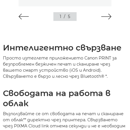
1
/
5
Интелигентно свързване
Просто изтеглете приложението Canon PRINT за
безпроблемен безжичен печат и сканиране чрез
вашето смарт устройство (iOS и Android).
Свързването е бързо и лесно чрез Bluetooth®
*
.
Свободата на работа в
облак
Възползвайте се от свободата на печат и сканиране
от облак
**
директно чрез принтера. Свързването
чрез PIXMA Cloud link отнема секунди и не е необходим