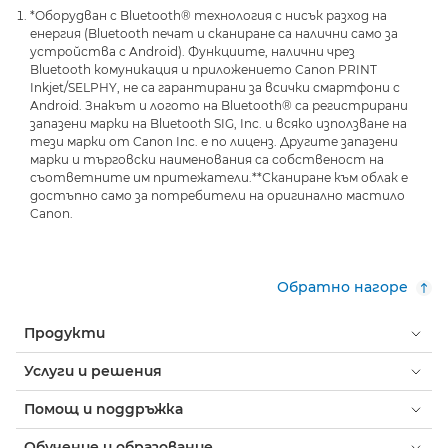
*Оборудван с Bluetooth® технология с нисък разход на
енергия (Bluetooth печат и сканиране са налични само за
устройства с Android). Функциите, налични чрез
Bluetooth комуникация и приложението Canon PRINT
Inkjet/SELPHY, не са гарантирани за всички смартфони с
Android. Знакът и логото на Bluetooth® са регистрирани
запазени марки на Bluetooth SIG, Inc. и всяко използване на
тези марки от Canon Inc. е по лиценз. Другите запазени
марки и търговски наименования са собственост на
съответните им притежатели.
**Сканиране към облак е
достъпно само за потребители на оригинално мастило
Canon.
Обратно нагоре
Продукти
Услуги и решения
Помощ и поддръжка
Обучение и образование