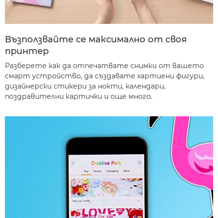
Възползвайте се максимално от своя
принтер
Разберете как да отпечатвате снимки от вашето
смарт устройство, да създавате хартиени фигури,
дизайнерски стикери за нокти, календари,
поздравителни картички и още много.