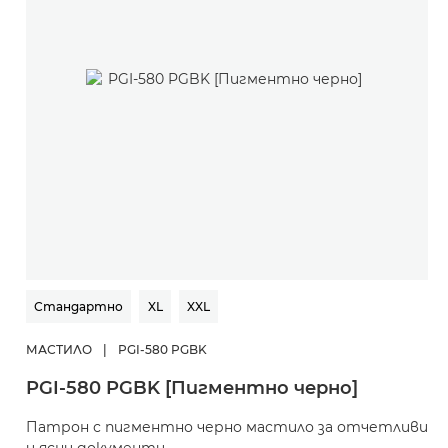
Стандартно
XL
XXL
МАСТИЛО
|
PGI-580 PGBK
М
PGI-580 PGBK [Пигментно черно]
C
Патрон с пигментно черно мастило за отчетливи
П
и ясни документи
с