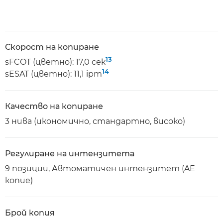
Скорост на копиране
13
sFCOT (цветно): 17,0 сек
14
sESAT (цветно): 11,1 ipm
Качество на копиране
3 нива (икономично, стандартно, високо)
Регулиране на интензитета
9 позиции, Автоматичен интензитет (AE
копие)
Брой копия