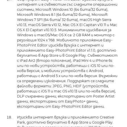
интернет и е съвместим със следните операционни
системи; Microsoft Windows 10 (64 бита/32 бита),
Microsoft Windows 8.1 (64 бита/32 бита), Microsoft
Windows 7 SP1 (64 бита/ 32 бита), macOS High Sierra
v10.13, macOS Sierra v10.12, Mac OS X El Capitan v10.11 и Mac
OS X El Capitan v10.10.5. Минималните изисквания за
Windows и macOS/Mac OS X са: 2 GB RAM и монитор с
резолюция 1024 x 768. Мобилното приложение Easy-
PhotoPrint Editor изисква връзка с интернет и
приложението Easy-PhotoPrint Editor v1.1.0, достъпно
безплатно в App Store и в Google Play. Съвместимост
с iPad Air2 (второ поколение), iPad Mini 4 и iPhone 6s
или по-нови устройства, работещи с iOS 10 или по-
нова версия, и мобилни устройства с Android,
работещи с Android 5.x или по-нова версия. Възможни
са определени изключения. Поддържат се следните
файлови формати: JPEG, PNG, HEIF (устройства,
работещи с iOS 11 и mac OS v10.13 или по-нова версия),
DLP съхранени данни, експортирани от Poster Artist
данни, експортирани от EasyPhoto+ данни,
експортирани от Easy-PhotoPrint Editor данни.
Изисква интернет връзка и приложението Creative
Park, достъпно безплатно в App Store и Google Play.