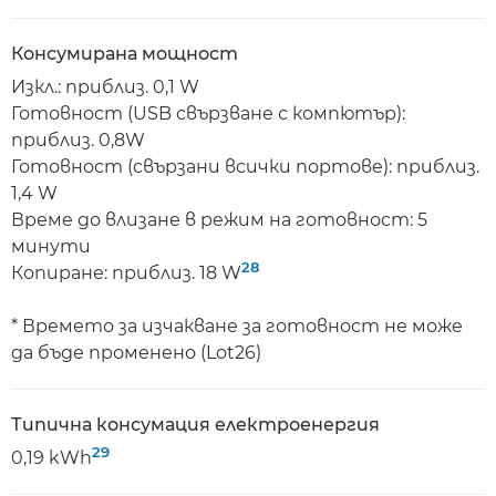
Консумирана мощност
Изкл.: приблиз. 0,1 W
Готовност (USB свързване с компютър):
приблиз. 0,8W
Готовност (свързани всички портове): приблиз.
1,4 W
Време до влизане в режим на готовност: 5
минути
28
Копиране: приблиз. 18 W
* Времето за изчакване за готовност не може
да бъде променено (Lot26)
Типична консумация електроенергия
29
0,19 kWh