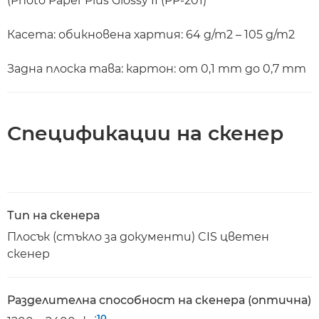
(Photo Paper Plus Glossy II (PP-201)
Касета: обикновена хартия: 64 g/m2 – 105 g/m2
Задна плоска тава: картон: от 0,1 mm до 0,7 mm
Спецификации на скенер
Тип на скенера
Плосък (стъкло за документи) CIS цветен
скенер
Разделителна способност на скенера (оптична)
10