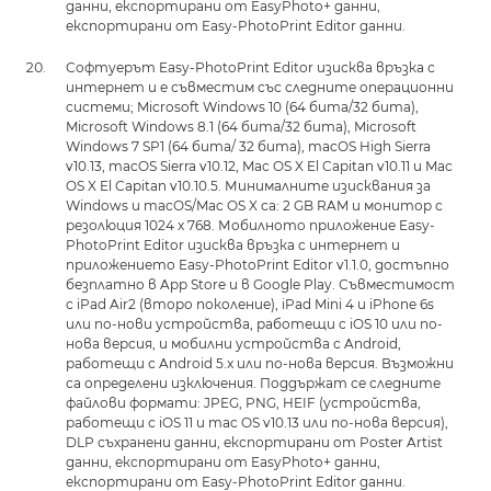
данни, експортирани от EasyPhoto+ данни,
експортирани от Easy-PhotoPrint Editor данни.
Софтуерът Easy-PhotoPrint Editor изисква връзка с
интернет и е съвместим със следните операционни
системи; Microsoft Windows 10 (64 бита/32 бита),
Microsoft Windows 8.1 (64 бита/32 бита), Microsoft
Windows 7 SP1 (64 бита/ 32 бита), macOS High Sierra
v10.13, macOS Sierra v10.12, Mac OS X El Capitan v10.11 и Mac
OS X El Capitan v10.10.5. Минималните изисквания за
Windows и macOS/Mac OS X са: 2 GB RAM и монитор с
резолюция 1024 x 768. Мобилното приложение Easy-
PhotoPrint Editor изисква връзка с интернет и
приложението Easy-PhotoPrint Editor v1.1.0, достъпно
безплатно в App Store и в Google Play. Съвместимост
с iPad Air2 (второ поколение), iPad Mini 4 и iPhone 6s
или по-нови устройства, работещи с iOS 10 или по-
нова версия, и мобилни устройства с Android,
работещи с Android 5.x или по-нова версия. Възможни
са определени изключения. Поддържат се следните
файлови формати: JPEG, PNG, HEIF (устройства,
работещи с iOS 11 и mac OS v10.13 или по-нова версия),
DLP съхранени данни, експортирани от Poster Artist
данни, експортирани от EasyPhoto+ данни,
експортирани от Easy-PhotoPrint Editor данни.