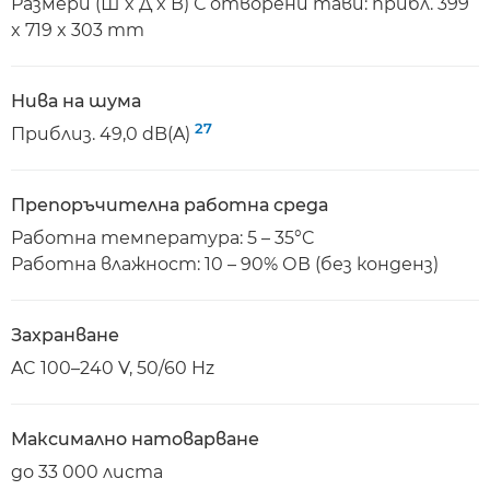
Размери (Ш x Д x В) С отворени тави: прибл. 399
x 719 x 303 mm
Нива на шума
27
Приблиз. 49,0 dB(A)
Препоръчителна работна среда
Работна температура: 5 – 35°C
Работна влажност: 10 – 90% ОВ (без конденз)
Захранване
AC 100–240 V, 50/60 Hz
Максимално натоварване
до 33 000 листа