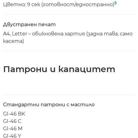
5
Цветно: 9 сек (готовност/едностранно)
Двустранен печат
A4, Letter – обикновена хартия (задна тава, само
касета)
Патрони и капацитет
Стандартни патрони с мастило
GI-46 BK
GI-46 C
GI-46 M
GI-46 Y