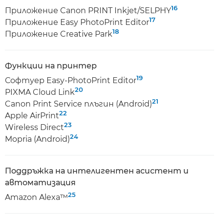
16
Приложение Canon PRINT Inkjet/SELPHY
17
Приложение Easy PhotoPrint Editor
18
Приложение Creative Park
Функции на принтер
19
Софтуер Easy-PhotoPrint Editor
20
PIXMA Cloud Link
21
Canon Print Service плъгин (Android)
22
Apple AirPrint
23
Wireless Direct
24
Mopria (Android)
Поддръжка на интелигентен асистент и
автоматизация
25
Amazon Alexa™