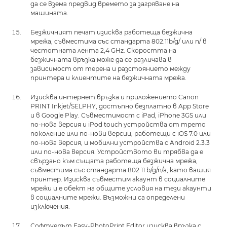
да се взема предвид времето за загряване на
машината.
Безжичният печат изисква работеща безжична
мрежа, съвместима със стандарта 802.11b/g/ или n/ в
честотната лента 2,4 GHz. Скоростта на
безжичната връзка може да се различава в
зависимост от терена и разстоянието между
принтера и клиентите на безжичната мрежа.
Изисква интернет връзка и приложението Canon
PRINT Inkjet/SELPHY, достъпно безплатно в App Store
и в Google Play. Съвместимост с iPad, iPhone 3GS или
по-нова версия и iPod touch устройства от трето
поколение или по-нови версии, работещи с iOS 7.0 или
по-нова версия, и мобилни устройства с Android 2.3.3
или по-нова версия. Устройството ви трябва да е
свързано към същата работеща безжична мрежа,
съвместима със стандарта 802.11 b/g/n/a, като вашия
принтер. Изисква съвместим акаунт в социалните
мрежи и е обект на общите условия на тези акаунти
в социалните мрежи. Възможни са определени
изключения.
Софтуерът Easy-PhotoPrint Editor изисква връзка с