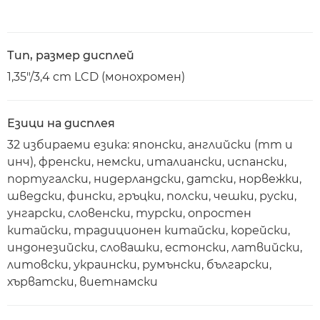
Тип, размер дисплей
1,35"/3,4 cm LCD (монохромен)
Езици на дисплея
32 избираеми езика: японски, английски (mm и
инч), френски, немски, италиански, испански,
португалски, нидерландски, датски, норвежки,
шведски, фински, гръцки, полски, чешки, руски,
унгарски, словенски, турски, опростен
китайски, традиционен китайски, корейски,
индонезийски, словашки, естонски, латвийски,
литовски, украински, румънски, български,
хърватски, виетнамски