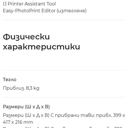
IJ Printer Assistant Tool
Easy-PhotoPrint Editor (изтегляне)
Физически
характеристики
Тегло
Приблиз. 8,3 kg
Размери (Ш x Д x В)
Размери (Ш x Д x В) С прибрани тави: прибл. 399 x
417 x 216 mm