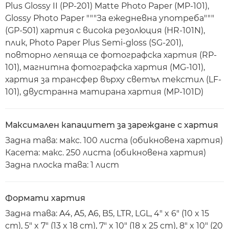
Plus Glossy II (PP-201) Matte Photo Paper (MP-101),
Glossy Photo Paper """За ежедневна употреба"""
(GP-501) хартия с висока резолюция (HR-101N),
плик, Photo Paper Plus Semi-gloss (SG-201),
повторно лепяща се фотографска хартия (RP-
101), магнитна фотографска хартия (MG-101),
хартия за трансфер върху светъл текстил (LF-
101), двустранна матирана хартия (MP-101D)
Максимален капацитет за зареждане с хартия
Задна тава: макс. 100 листа (обикновена хартия)
Касета: макс. 250 листа (обикновена хартия)
Задна плоска тава: 1 лист
Формати хартия
Задна тава: A4, A5, A6, B5, LTR, LGL, 4" x 6" (10 x 15
cm), 5" x 7" (13 x 18 cm), 7" x 10" (18 x 25 cm), 8" x 10" (20