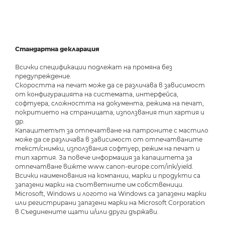
Стандартна декларация
Всички спецификации подлежат на промяна без
предупреждение.
Скоростта на печат може да се различава в зависимост
от конфигурацията на системата, интерфейса,
софтуера, сложността на документа, режима на печат,
покритието на страницата, използвания тип хартия и
др.
Капацитетът за отпечатване на патроните с мастило
може да се различава в зависимост от отпечатваните
текст/снимки, използвания софтуер, режим на печат и
тип хартия. За повече информация за капацитета за
отпечатване вижте www.canon-europe.com/ink/yield.
Всички наименования на компании, марки и продукти са
запазени марки на съответните им собственици.
Microsoft, Windows и логото на Windows са запазени марки
или регистрирани запазени марки на Microsoft Corporation
в Съединените щати и/или други държави.