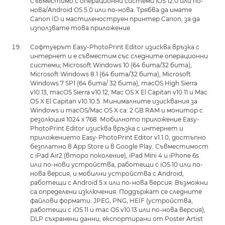
Съвместимо с операционни системи iOS 12.0 или по-
нова/Android OS 5.0 или по-нова. Трябва да имате
Canon ID и мастиленоструен принтер Canon, за да
използвате това приложение.
Софтуерът Easy-PhotoPrint Editor изисква връзка с
интернет и е съвместим със следните операционни
системи; Microsoft Windows 10 (64 бита/32 бита),
Microsoft Windows 8.1 (64 бита/32 бита), Microsoft
Windows 7 SP1 (64 бита/ 32 бита), macOS High Sierra
v10.13, macOS Sierra v10.12, Mac OS X El Capitan v10.11 и Mac
OS X El Capitan v10.10.5. Минималните изисквания за
Windows и macOS/Mac OS X са: 2 GB RAM и монитор с
резолюция 1024 x 768. Мобилното приложение Easy-
PhotoPrint Editor изисква връзка с интернет и
приложението Easy-PhotoPrint Editor v1.1.0, достъпно
безплатно в App Store и в Google Play. Съвместимост
с iPad Air2 (второ поколение), iPad Mini 4 и iPhone 6s
или по-нови устройства, работещи с iOS 10 или по-
нова версия, и мобилни устройства с Android,
работещи с Android 5.x или по-нова версия. Възможни
са определени изключения. Поддържат се следните
файлови формати: JPEG, PNG, HEIF (устройства,
работещи с iOS 11 и mac OS v10.13 или по-нова версия),
DLP съхранени данни, експортирани от Poster Artist