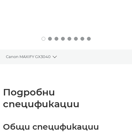
Canon MAXIFY GX3040
Toggle breadcrumbs
Преглед
Спецификации
Подробни
спецификации
Поддръжка
КУПЕТЕ МАСТИЛО
Общи спецификации