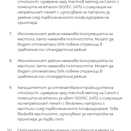
стойност, измерена чрез тестов метод на Canon с
помощта на еталон ISO/IEC 24712 и симулация на
непрекъснат печат с използване на патрони за
замяна след първоначалното конфигуриране на
принтера.
Икономичният режим намалява консумацията на
мастило, като намалява плътността. Могат да
бъдат отпечатани 50% повече страници в
сравнение със стандартния режим
Икономичният режим намалява консумацията на
мастило, като намалява плътността. Могат да
бъдат отпечатани 50% повече страници в
сравнение със стандартния режим
Капацитетът за отпечатване е приблизителна
стойност, измерена чрез тестов метод на Canon с
помощта на еталон за цвят ISO/IEC 24712 и симулация
на непрекъснат печат с включени патрони с
мастило след първоначалното конфигуриране. Това
включва мастилото, използвано за настройка на
принтера за първи път.
Оптичната разделителна способност е мярка за