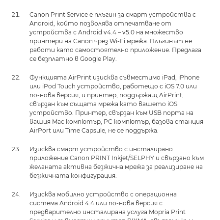
Canon Print Service е плъгин за смарт устройства с
Android, който позволява отпечатване от
устройства с Android v4.4 – v5.0 на множество
принтери на Canon чрез Wi-Fi мрежа. Плъгинът не
работи като самостоятелно приложение. Предлага
се безплатно в Google Play.
Функцията AirPrint изисква съвместимо iPad, iPhone
или iPod Touch устройство, работещо с iOS 7.0 или
по-нова версия, и принтер, поддържащ AirPrint,
свързан към същата мрежа като вашето iOS
устройство. Принтер, свързан към USB порта на
вашия Mac компютър, PC компютър, базова станция
AirPort или Time Capsule, не се поддържа.
Изисква смарт устройство с инсталирано
приложение Canon PRINT Inkjet/SELPHY и свързано към
желаната активна безжична мрежа за реализиране на
безжичната конфигурация.
Изисква мобилно устройство с операционна
система Android 4.4 или по-нова версия с
предварително инсталирана услуга Mopria Print