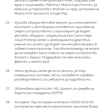
Service и съвместим принтер PIXMA, свързани към
една и съща мрежа. Работа с Mopria е достъпна и за
мобилни устройства с Android 4.4 чрез изтегляне на
Mopria Print Service от Google Play.
Изисква свързан активен акаунт за интелигентен
асистент и активирано съответно приложение,
смарт устройството и принтерът да бъдат
активно свързани с разрешение към Canon Inkjet
Cloud Printing Center и необходимите действия,
умения или аплети да бъдат налични/активирани в
съвместимия принтер. Гласовите команди не могат
да се показват като текст на смарт устройства
Amazon с екрани. Поддържат се само английски,
френски и немски език.
Някои функции може да не са налични за тези
операционни системи. Моля, направете справка с
ръководството или уебсайта за подробности.
Обикновена хартия (A4, ЧБ). Шумът се измерва на
базата на стандарта ISO7779.
Копиране: При копиране на еталон ISO/JIS-SCID N2
(отпечатан чрез мастиленоструен принтер) върху