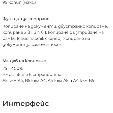
99 копия (макс.)
Функции за копиране
Копиране на документи, двустранно копиране,
копиране 2 в 1 и 4 в 1, копиране с изтриване на
рамки (само плосък скенер), копиране на
документ за самоличност
Мащаб на копиране
25 – 400%
Вместване в страницата
A5 към A4, B5 към A4, A4 към A5 и A4 към B5
Интерфейс