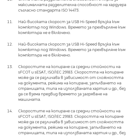
максималната разделителна способност на хардуера
съгласно стандарта ISO 14473.
Най-високата скорост за USB Hi-Speed връзка към
компютър под Windows. Времето за прехвърляне към
компютъра не е включено.
Най-високата скорост за USB Hi-Speed връзка към
компютър под Windows. Времето за прехвърляне към
компютъра не е включено.
Скоростите на копиране са средни стойности на
sFCOT и sESAT, ISO/IEC 29183. Скоростта на копиране
може да се различава в зависимост от сложността
на документа, режима на копиране, запълването на
страницата, типа на използваната хартия и др., без
да се взема предвид времето за загряване на
машината.
Скоростите на копиране са средни стойности на
sFCOT и sESAT, ISO/IEC 29183. Скоростта на копиране
може да се различава в зависимост от сложността
на документа, режима на копиране, запълването на
страницата, типа на използваната хартия и др., без