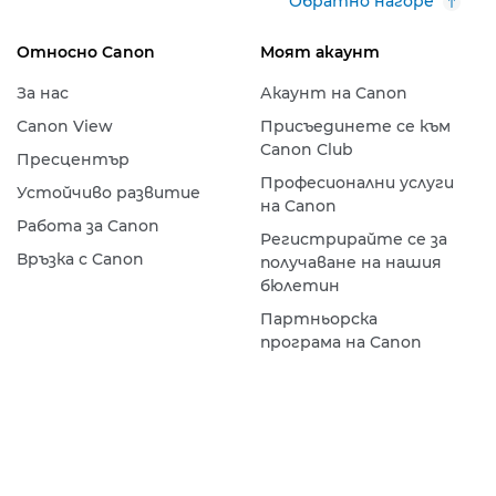
Обратно нагоре
Относно Canon
Моят акаунт
За нас
Акаунт на Canon
Canon View
Присъединете се към
Canon Club
Пресцентър
Професионални услуги
Устойчиво развитие
на Canon
Работа за Canon
Регистрирайте се за
Връзка с Canon
получаване на нашия
бюлетин
Партньорска
програма на Canon