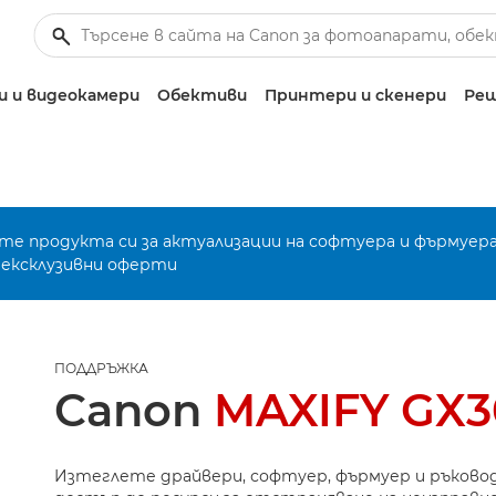
 и видеокамери
Обективи
Принтери и скенери
Реш
е продукта си за актуализации на софтуера и фърмуера
 ексклузивни оферти
ПОДДРЪЖКА
Canon
MAXIFY GX
Изтеглете драйвери, софтуер, фърмуер и ръково