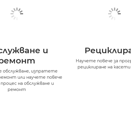
служване и
Рециклир
ремонт
Научете повече за прог
рециклиране на касети
 обслужване, изпратете
ремонт или научете повече
 процес на обслужване и
ремонт