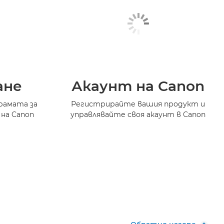
ане
Акаунт на Canon
рамата за
Регистрирайте вашия продукт и
 на Canon
управлявайте своя акаунт в Canon