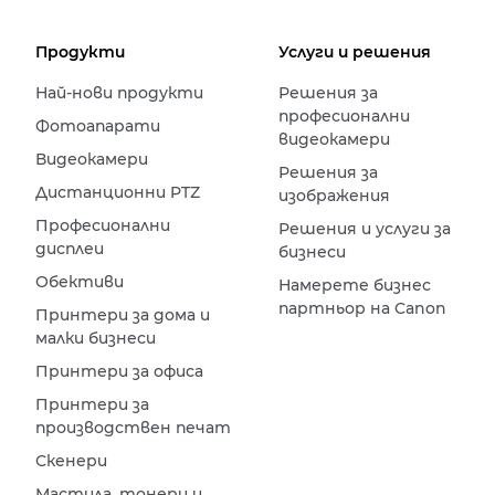
Продукти
Услуги и решения
Най-нови продукти
Решения за
професионални
Фотоапарати
видеокамери
Видеокамери
Решения за
Дистанционни PTZ
изображения
Професионални
Решения и услуги за
дисплеи
бизнеси
Обективи
Намерете бизнес
партньор на Canon
Принтери за дома и
малки бизнеси
Принтери за офиса
Принтери за
производствен печат
Скенери
Мастила, тонери и