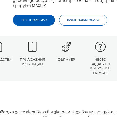
достъп до ресурси за отстраняване на неизправн
продукт MAXIFY.
КУПЕТЕ МАСТИЛО
ВИЖТЕ НОВИЯ МОДЕЛ
ДСТВА
ПРИЛОЖЕНИЯ
ФЪРМУЕР
ЧЕСТО
И ФУНКЦИИ
ЗАДАВАНИ
ВЪПРОСИ И
ПОМОЩ
йвер, за да се активира връзката между вашия продукт 