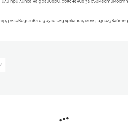
или при липса на драйвери, обяснение за съвместимостт
уер, ръководства и друго съдържание, моля, използвайте 