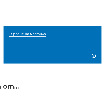
Търсене на мастило

от...