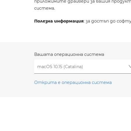
приложимите драйвери за вашия продукт 
система.
Полезна информация
: за достъп до софт
Вашата операционна система
Открита е операционна система