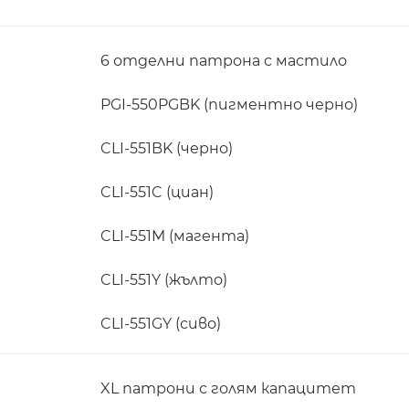
6 отделни патрона с мастило
PGI-550PGBK (пигментно черно)
CLI-551BK (черно)
CLI-551C (циан)
CLI-551M (магента)
CLI-551Y (жълто)
CLI-551GY (сиво)
XL патрони с голям капацитет