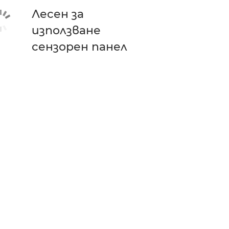
Лесен за
използване
сензорен панел