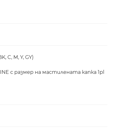
 C, M, Y, GY)
E с размер на мастилената капка 1pl