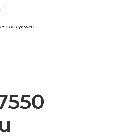
ения и услуги
7550
и