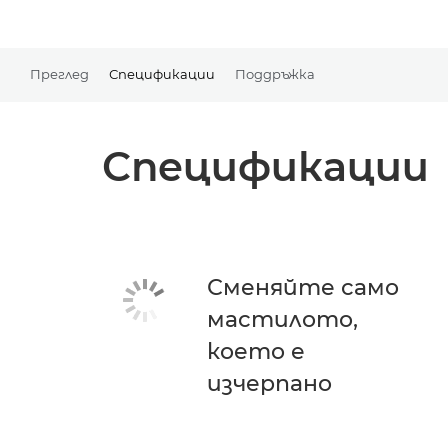
Преглед
Спецификации
Поддръжка
Спецификации
Сменяйте само
мастилото,
което е
изчерпано