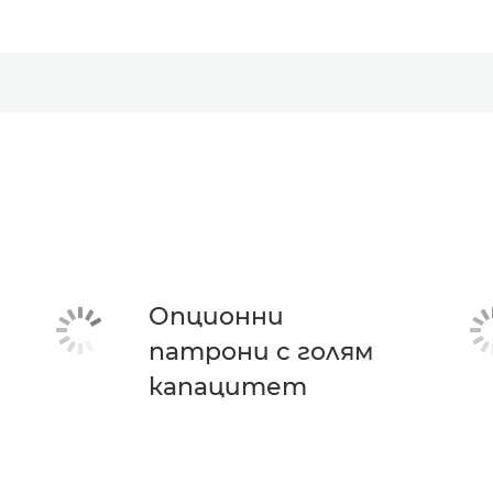
Опционни
патрони с голям
капацитет