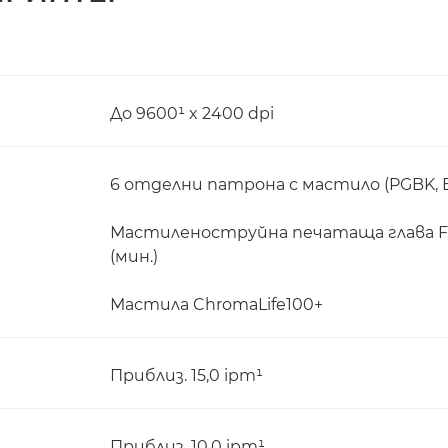
До 9600¹ x 2400 dpi
6 отделни патрона с мастило (PGBK, BK,
Мастиленоструйна печатаща глава FIN
(мин.)
Мастила ChromaLife100+
Приблиз. 15,0 ipm¹
Приблиз. 10,0 ipm¹