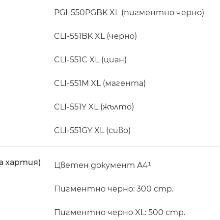
PGI-550PGBK XL (пигментно черно)
CLI-551BK XL (черно)
CLI-551C XL (циан)
CLI-551M XL (магента)
CLI-551Y XL (жълто)
CLI-551GY XL (сиво)
а хартия)
Цветен документ A4¹
Пигментно черно: 300 стр.
Пигментно черно XL: 500 стр.