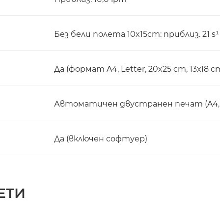
Без бели полета 10x15cm: приблиз. 21 s¹
Да (формат A4, Letter, 20x25 cm, 13х18 c
Автоматичен двустранен печат (A4, A5
Да (включен софтуер)
ЕТИ