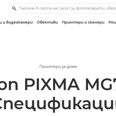
 и видеокамери
Обективи
Принтери и скенери
Реш
Принтери за дома
on PIXMA MG
Спецификаци