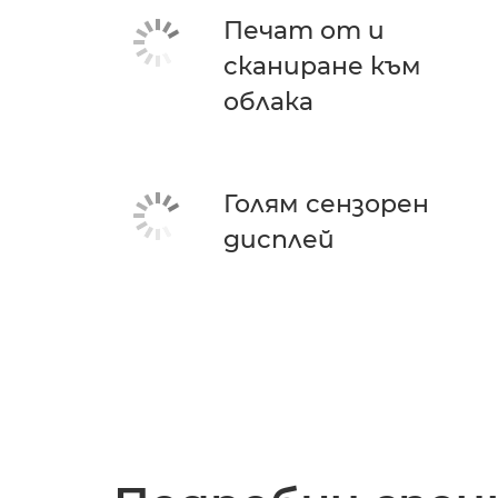
Печат от и
сканиране към
облака
Голям сензорен
дисплей