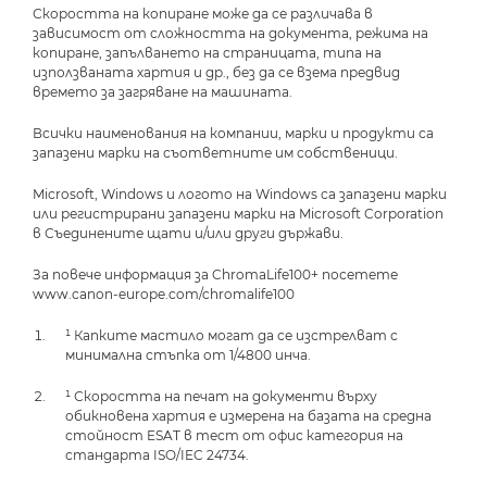
Скоростта на копиране може да се различава в
зависимост от сложността на документа, режима на
копиране, запълването на страницата, типа на
използваната хартия и др., без да се взема предвид
времето за загряване на машината.
Всички наименования на компании, марки и продукти са
запазени марки на съответните им собственици.
Microsoft, Windows и логото на Windows са запазени марки
или регистрирани запазени марки на Microsoft Corporation
в Съединените щати и/или други държави.
За повече информация за ChromaLife100+ посетете
www.canon-europe.com/chromalife100
¹ Капките мастило могат да се изстрелват с
минимална стъпка от 1/4800 инча.
¹ Скоростта на печат на документи върху
обикновена хартия е измерена на базата на средна
стойност ESAT в тест от офис категория на
стандарта ISO/IEC 24734.