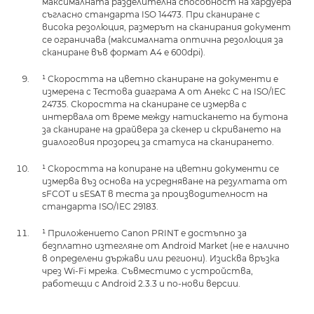
максималната разделителна способност на хардуера
съгласно стандарта ISO 14473. При сканиране с
висока резолюция, размерът на сканирания документ
се ограничава (максималната оптична резолюция за
сканиране във формат A4 е 600dpi).
¹ Скоростта на цветно сканиране на документи е
измерена с Тестова диаграма А от Анекс С на ISO/IEC
24735. Скоростта на сканиране се измерва с
интервала от време между натискането на бутона
за сканиране на драйвера за скенер и скриването на
диалоговия прозорец за статуса на сканирането.
¹ Скоростта на копиране на цветни документи се
измерва въз основа на усредняване на резултата от
sFCOT и sESAT в теста за производителност на
стандарта ISO/IEC 29183.
¹ Приложението Canon PRINT е достъпно за
безплатно изтегляне от Android Market (не е налично
в определени държави или региони). Изисква връзка
чрез Wi-Fi мрежа. Съвместимо с устройства,
работещи с Android 2.3.3 и по-нови версии.