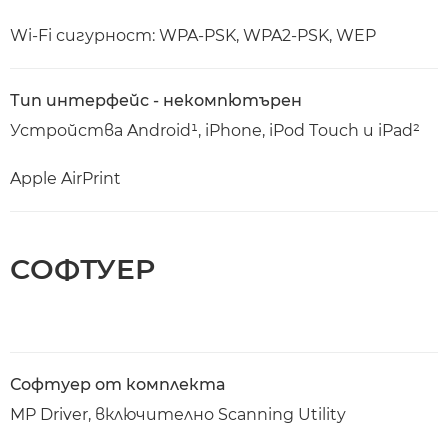
Wi-Fi сигурност: WPA-PSK, WPA2-PSK, WEP
Тип интерфейс - некомпютърен
Устройства Android¹, iPhone, iPod Тouch и iPad²
Apple AirPrint
СОФТУЕР
Софтуер от комплекта
MP Driver, включително Scanning Utility