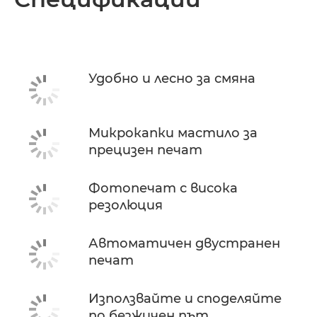
Спецификации
Поддръжка
Удобно и лесно за смяна
КУПЕТЕ МАСТИЛО
Микрокапки мастило за
прецизен печат
Фотопечат с висока
резолюция
Автоматичен двустранен
печат
Използвайте и споделяйте
по безжичен път