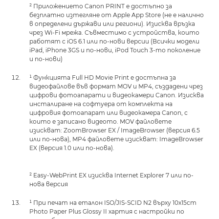
² Приложението Canon PRINT е достъпно за
безплатно изтегляне от Apple App Store (не е налично
в определени държави или региони). Изисква връзка
чрез Wi-Fi мрежа. Съвместимо с устройства, които
работят с iOS 6.1 или по-нови версии (Всички модели
iPad, iPhone 3GS и по-нови, iPod Touch 3-то поколение
и по-нови)
¹ Функцията Full HD Movie Print е достъпна за
видеофайлове във формат MOV и MP4, създадени чрез
цифрови фотоапарати и видеокамери Canon. Изисква
инсталиране на софтуера от комплекта на
цифровия фотоапарат или видеокамера Canon, с
които е записано видеото. MOV файловете
изискват: ZoomBrowser EX / ImageBrowser (версия 6.5
или по-нова), MP4 файловете изискват: ImageBrowser
EX (версия 1.0 или по-нова).
² Easy-WebPrint EX изисква Internet Explorer 7 или по-
нова версия
¹ При печат на еталон ISO/JIS-SCID N2 върху 10x15cm
Photo Paper Plus Glossy II хартия с настройки по