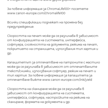
За повече информация за ChromaLife100+ посетете
www.canon-europe.com/chromalife100
Всички спецификации подлежат на промяна без
предупреждение.
Скоростта на печат може да се различава в зависимост
от конфигурацията на системата, интерфейса,
софтуера, сложността на документа, режима на печат,
покритието на страницата, използвания тип хартия и
др.
Капацитетът за отпечатване на патроните с мастило
може да се различава в зависимост от отпечатваните
текст/снимки, използвания софтуер, режим на печат и
тип хартия. За повече информация за капацитета за
отпечатване вижте www.canon-europe.com/ink/yield
Скоростта на сканиране може да се различава в
зависимост от конфигурацията на системата,
интерфейса, софтуера, настройките на режима на
сканиране, формата на документа и др.