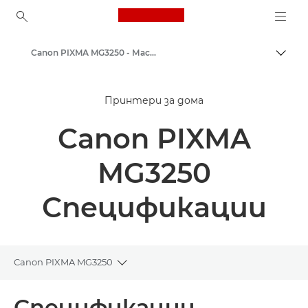
Canon Logo, back to ho
Canon PIXMA MG3250 - Мастиленоструйни фотопринтери
Прев
Canon
Принтери за дома
Принтери на Canon
Canon PIXMA
MG3250
Спецификации
Canon PIXMA MG3250
Toggle breadcrumbs
Преглед
Спецификации