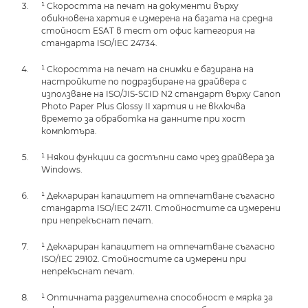
¹ Скоростта на печат на документи върху
обикновена хартия е измерена на базата на средна
стойност ESAT в тест от офис категория на
стандарта ISO/IEC 24734.
¹ Скоростта на печат на снимки е базирана на
настройките по подразбиране на драйвера с
използване на ISO/JIS-SCID N2 стандарт върху Canon
Photo Paper Plus Glossy II хартия и не включва
времето за обработка на данните при хост
компютъра.
¹ Някои функции са достъпни само чрез драйвера за
Windows.
¹ Деклариран капацитет на отпечатване съгласно
стандарта ISO/IEC 24711. Стойностите са измерени
при непрекъснат печат.
¹ Деклариран капацитет на отпечатване съгласно
ISO/IEC 29102. Стойностите са измерени при
непрекъснат печат.
¹ Оптичната разделителна способност е мярка за