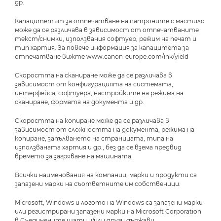
др.
Капацитетът за отпечатване на патроните с мастило
може да се различава в зависимост от отпечатваните
текст/снимки, използвания софтуер, режим на печат и
тип хартия. За повече информация за капацитета за
отпечатване вижте www.canon-europe.com/ink/yield
Скоростта на сканиране може да се различава в
зависимост от конфигурацията на системата,
интерфейса, софтуера, настройките на режима на
сканиране, формата на документа и др.
Скоростта на копиране може да се различава в
зависимост от сложността на документа, режима на
копиране, запълването на страницата, типа на
използваната хартия и др., без да се взема предвид
времето за загряване на машината.
Всички наименования на компании, марки и продукти са
запазени марки на съответните им собственици.
Microsoft, Windows и логото на Windows са запазени марки
или регистрирани запазени марки на Microsoft Corporation
в Съединените щати и/или други държави.