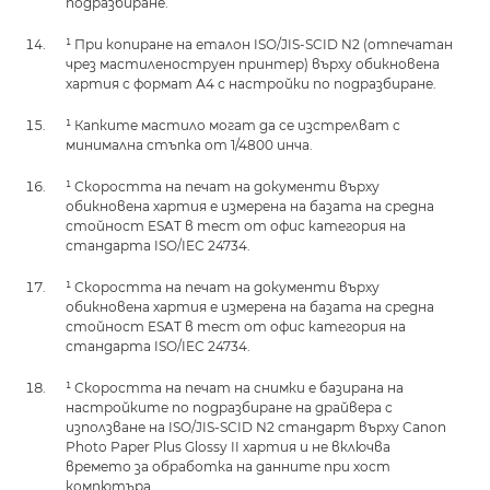
подразбиране.
¹ При копиране на еталон ISO/JIS-SCID N2 (отпечатан
чрез мастиленоструен принтер) върху обикновена
хартия с формат А4 с настройки по подразбиране.
¹ Капките мастило могат да се изстрелват с
минимална стъпка от 1/4800 инча.
¹ Скоростта на печат на документи върху
обикновена хартия е измерена на базата на средна
стойност ESAT в тест от офис категория на
стандарта ISO/IEC 24734.
¹ Скоростта на печат на документи върху
обикновена хартия е измерена на базата на средна
стойност ESAT в тест от офис категория на
стандарта ISO/IEC 24734.
¹ Скоростта на печат на снимки е базирана на
настройките по подразбиране на драйвера с
използване на ISO/JIS-SCID N2 стандарт върху Canon
Photo Paper Plus Glossy II хартия и не включва
времето за обработка на данните при хост
компютъра.