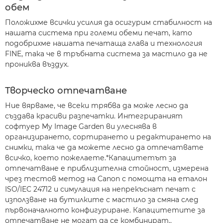
обем
Положихме всички усилия да осигурим стабилност на
нашата система при големи обеми печат, като
подобрихме нашата печатаща глава и технология
FINE, така че в тръбната система за мастило да не
прониква въздух.
Творческо отпечатване
Ние вярваме, че всеки трябва да може лесно да
създава красиви разпечатки. Интегрираният
софтуер My Image Garden ви улеснява в
организирането, сортирането и редактирането на
снимки, така че да можете лесно да отпечатвате
всичко, което пожелаете.*Капацитетът за
отпечатване е приблизителна стойност, измерена
чрез тестов метод на Canon с помощта на еталон
ISO/IEC 24712 и симулация на непрекъснат печат с
използване на бутилките с мастило за смяна след
първоначалното конфигуриране. Капацитетите за
отпечатване не могат да се комбинират..