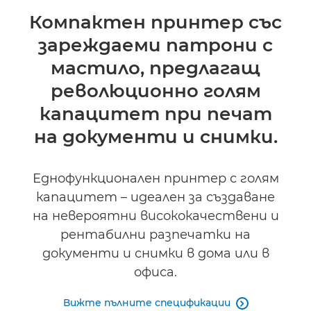
Преглед
Компактен принтер със
зареждаеми патрони с
Спецификации
мастило, предлагащ
Поддръжка
революционно голям
капацитет при печат
КУПЕТЕ МАСТИЛО
на документи и снимки.
Еднофункционален принтер с голям
капацитет – идеален за създаване
на невероятни висококачествени и
рентабилни разпечатки на
документи и снимки в дома или в
офиса.
Вижте пълните спецификации
