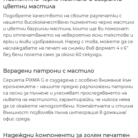
цветни мастила
Подобрете качеството на своите разпечатки с
нашето висококачествено пигментно черно мастило
и цветни багрилни мастила, които ще ви помогнат
при отпечатването на невероятно ясни текстове и
ярки и живи изображения. Наред с това, можете да се
наслаждавате на печат на снимки във формат 4 x 6"
без бели полета само за около 60 секунди.
Вградени патрони с мастило
Серията PIXMA G е създадена с особено внимание към
ергономията – нашите предно разположени патрони
са лесни за пълнене и улесняват проследяването на
нивата на мастилото, гарантирайки, че никога няма
да се окажете неподготвени. Компактната и стилна
външност позволява пълна интеграция в домашна/
офис среда.
Надеждни компоненти за голям печатен