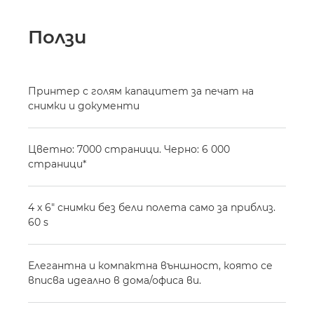
Ползи
Принтер с голям капацитет за печат на
снимки и документи
Цветно: 7000 страници. Черно: 6 000
страници*
4 x 6" снимки без бели полета само за приблиз.
60 s
Елегантна и компактна външност, която се
вписва идеално в дома/офиса ви.