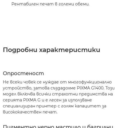
Рентабилен печат в големи обеми.
Подробни характеристики
Опростеност
Не всеки човек се нуждае от многофункционално
устройство, затова създадохме PIXMA G1400. Този
модел включва всички страхотни предимства на
серията PIXMA G и е лесен за използване
специализиран принтер с голям капацитет за
висококачествен печат.
Пигментно черно мастило и багрилни