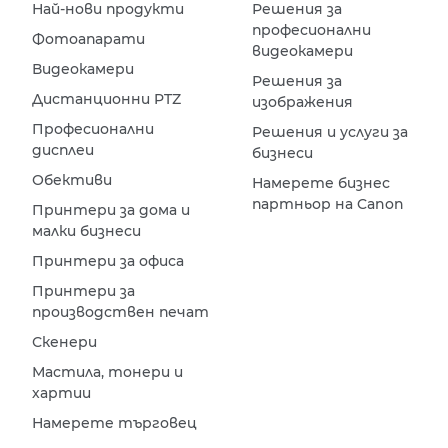
Най-нови продукти
Решения за
професионални
Фотоапарати
видеокамери
Видеокамери
Решения за
Дистанционни PTZ
изображения
Професионални
Решения и услуги за
дисплеи
бизнеси
Обективи
Намерете бизнес
партньор на Canon
Принтери за дома и
малки бизнеси
Принтери за офиса
Принтери за
производствен печат
Скенери
Мастила, тонери и
хартии
Намерете търговец