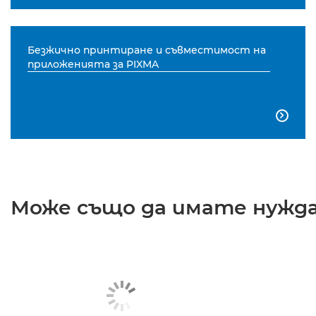
Безжично принтиране и съвместимост на
приложенията за PIXMA

Може също да имате нужда 