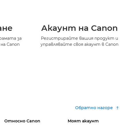
ане
Акаунт на Canon
рамата за
Регистрирайте вашия продукт и
 на Canon
управлявайте своя акаунт в Canon
Обратно нагоре
Относно Canon
Моят акаунт