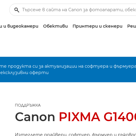
 и видеокамери
Обективи
Принтери и скенери
Реш
е продукта си за актуализации на софтуера и фърмуера
 ексклузивни оферти
ПОДДРЪЖКА
Canon
PIXMA G140
Изтеглете драйвери, софтуер, фърмуер и ръково