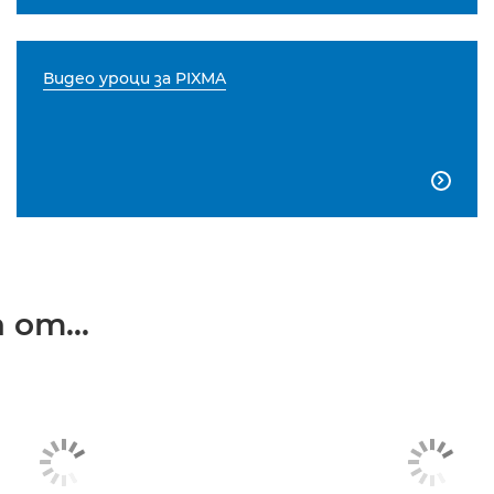
Видео уроци за PIXMA

от...