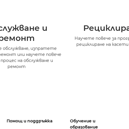
служване и
Рециклир
ремонт
Научете повече за прог
рециклиране на касети
 обслужване, изпратете
ремонт или научете повече
 процес на обслужване и
ремонт
Помощ и поддръжка
Обучение и
образование