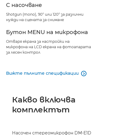
С насочване
Shotgun (mono), 90° или 120° за различни
нужди на сцената за снимане
Бутон MENU на микрофона
Отваря екрана за настройки на
микрофона на LCD екрана на фотоапарата
за лесен контрол
Вижте пълните спецификации

Какво включва
комплектът
Насочен стереомикрофон DM-E1D