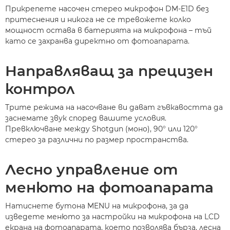
Прикрепете насочен стерео микрофон DM-E1D без
притеснения и никога не се тревожете колко
мощност остава в батерията на микрофона – тъй
като се захранва директно от фотоапарата.
Направляващ за прецизен
контрол
Трите режима на насочване ви дават гъвкавостта да
заснемате звук според вашите условия.
Превключване между Shotgun (моно), 90° или 120°
стерео за различни по размер пространства.
Лесно управление от
менюто на фотоапарата
Натиснете бутона MENU на микрофона, за да
изведете менюто за настройки на микрофона на LCD
екрана на фотоапарата, което позволява бърза, лесна