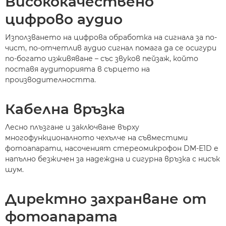
Висококачествено
цифрово аудио
Използването на цифрова обработка на сигнала за по-
чист, по-отчетлив аудио сигнал помага да се осигури
по-богато изживяване – със звуков пейзаж, който
поставя аудиторията в сърцето на
производителността.
Кабелна връзка
Лесно плъзгане и заключване върху
многофункционалното чехълче на съвместими
фотоапарати, насоченият стереомикрофон DM-E1D е
напълно безжичен за надеждна и сигурна връзка с нисък
шум.
Директно захранване от
фотоапарата