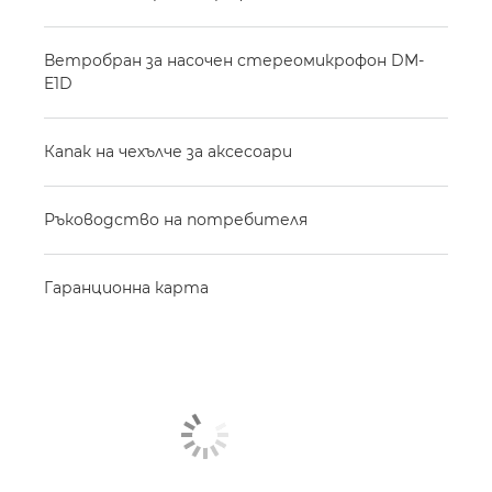
Ветробран за насочен стереомикрофон DM-
E1D
Капак на чехълче за аксесоари
Ръководство на потребителя
Гаранционна карта