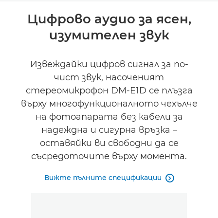
Преглед
Цифрово аудио за ясен,
изумителен звук
Спецификации
Извеждайки цифров сигнал за по-
чист звук, насоченият
стереомикрофон DM-E1D се плъзга
върху многофункционалното чехълче
на фотоапарата без кабели за
надеждна и сигурна връзка –
оставяйки ви свободни да се
съсредоточите върху момента.
Вижте пълните спецификации
