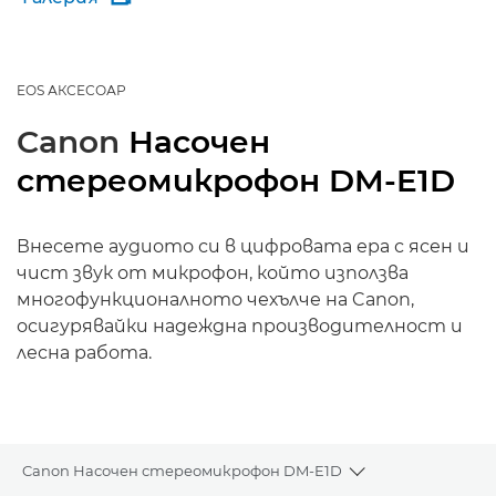
EOS АКСЕСОАР
Canon
Насочен
стереомикрофон DM-E1D
Внесете аудиото си в цифровата ера с ясен и
чист звук от микрофон, който използва
многофункционалното чехълче на Canon,
осигурявайки надеждна производителност и
лесна работа.
Canon Насочен стереомикрофон DM-E1D
Toggle breadcru