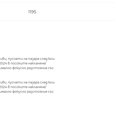
1195
ви, пуснати на пазара след юли
2024 в посоките накланяне/
ксимално фокусно разстояние със
ви, пуснати на пазара след юли
2024 в посоките накланяне/
ксимално фокусно разстояние със