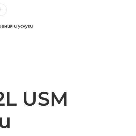
ения и услуги
2L USM
и