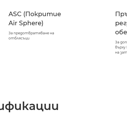
ASC (Покритие
Пр
Air Sphere)
рег
об
За предотвратяване на
отблясъци
За до
върху 
на за
ификации