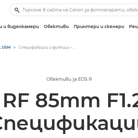
 и видеокамери
Обективи
Принтери и скенери
Реш
L USM
Спецификации и функции – RF 85mm F1.2L USM
Обективи за EOS R
 RF 85mm F1.
Спецификаци