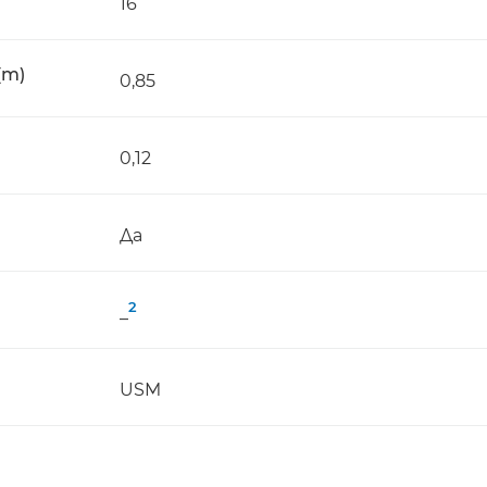
16
(m)
0,85
0,12
Да
2
_
USM