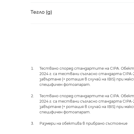
Тегло (g)
Тествано според стандартите на CIPA. Обекти
2024 г. са тествани съгласно стандарта CIPA-
завъртане (+ ротация в случай на IBIS) при ма
специфичен фотоапарат.
Тествано според стандартите на CIPA. Обекти
2024 г. са тествани съгласно стандарта CIPA-
завъртане (+ ротация в случай на IBIS) при ма
специфичен фотоапарат.
Размери на обектива в прибрано състояние