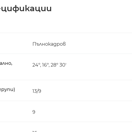
ецификации
Пълнокадров
ално,
24º, 16º, 28º 30'
групи)
13/9
9