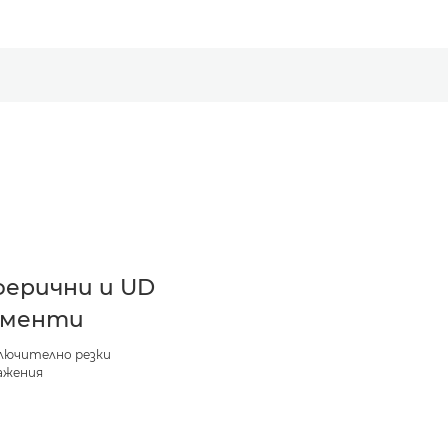
ферични и UD
ементи
ключително резки
ажения