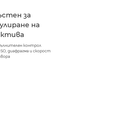
ъстен за
улиране на
ектива
пълнителен контрол
ISO, диафрагма и скорост
твора