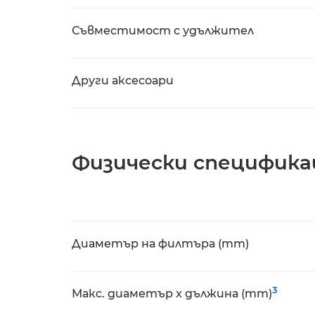
Съвместимост с удължител
Други аксесоари
Физически специфика
Диаметър на филтъра (mm)
3
Макс. диаметър x дължина (mm)