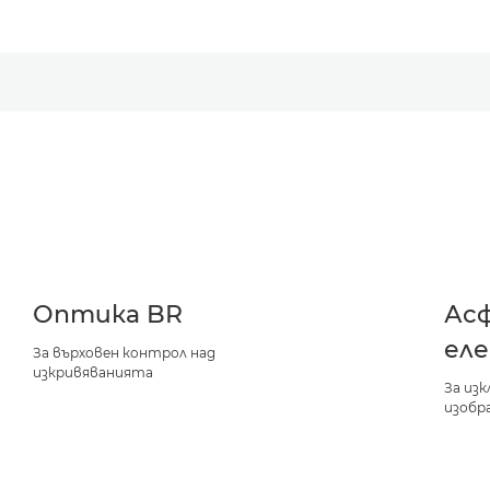
Оптика BR
Ас
ел
За върховен контрол над
изкривяванията
За из
изобр