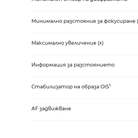
Минимално разстояние за фокусиране 
Максимално увеличение (x)
Информация за разстоянието
1
Стабилизатор на образа OIS
AF задвижване