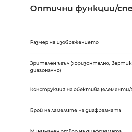
Оптични функции/сп
Размер на изображението
Зрителен ъгъл (хоризонтално, вертик
диагонално)
Конструкция на обектива (елементи/
Брой на ламелите на диафрагмата
Минимален отвор на диафрагмата