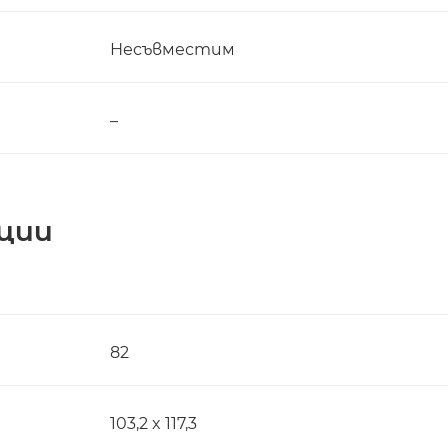
Несъвместим
–
ции
82
103,2 x 117,3