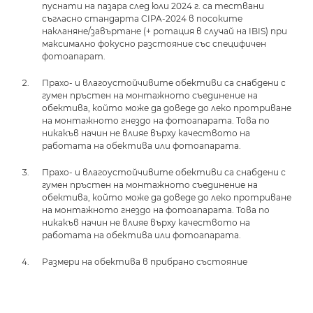
пуснати на пазара след юли 2024 г. са тествани
съгласно стандарта CIPA-2024 в посоките
накланяне/завъртане (+ ротация в случай на IBIS) при
максимално фокусно разстояние със специфичен
фотоапарат.
Прахо- и влагоустойчивите обективи са снабдени с
гумен пръстен на монтажното съединение на
обектива, който може да доведе до леко протриване
на монтажното гнездо на фотоапарата. Това по
никакъв начин не влияе върху качеството на
работата на обектива или фотоапарата.
Прахо- и влагоустойчивите обективи са снабдени с
гумен пръстен на монтажното съединение на
обектива, който може да доведе до леко протриване
на монтажното гнездо на фотоапарата. Това по
никакъв начин не влияе върху качеството на
работата на обектива или фотоапарата.
Размери на обектива в прибрано състояние