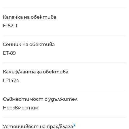
Капачка на обектива
E-82 II
Сенник на обектива
ET-89
Калъф/чанта за обектива
LP1424
Съвместимост с удължител
Несъвместим
3
Устойчивост на прах/влага