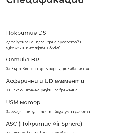
Спецификации
Поддръжка
Покритие DS
Дефокусирано изглаждане предоставя
изключителен ефект „боке“
Оптика BR
За върховен контрол над изкривяванията
Асферични и UD елементи
За изключително резки изображения
USM мотор
За гладка, бърза и почти безшумна работа
ASC (Покритие Air Sphere)
За предотвратяване на отблясъци