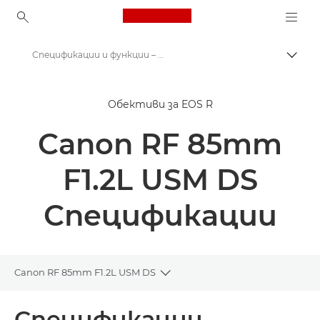
Canon Logo, back to ho
Спецификации и функции – RF 85mm F1.2L USM DS
Прев
Canon
Обективи за EOS R
Обективи за фотоапарат Canon
Canon RF 85mm
Canon RF 85mm F1.2L USM DS – обективи RF
F1.2L USM DS
Спецификации
Canon RF 85mm F1.2L USM DS
Toggle breadcrumbs
Преглед
Спецификации