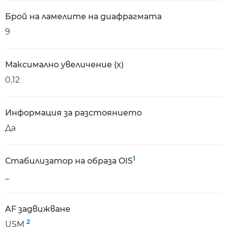
Брой на ламелите на диафрагмата
9
Максимално увеличение (x)
0,12
Информация за разстоянието
Да
1
Стабилизатор на образа OIS
_
AF задвижване
2
USM