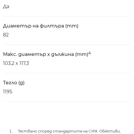
Да
Диаметър на филтъра (mm)
82
4
Макс. диаметър x дължина (mm)
103,2 x 117,3
Тегло (g)
1195
Тествано според стандартите на CIPA. Обективи,