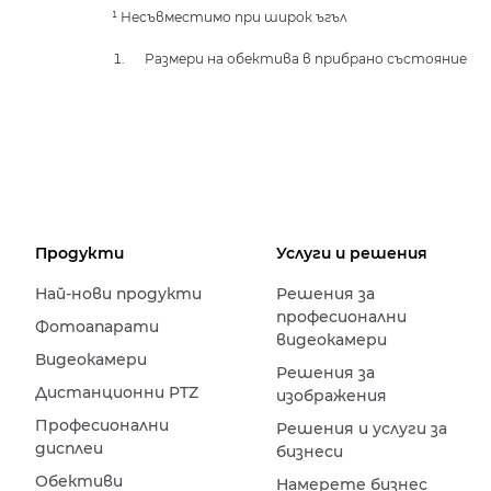
¹ Несъвместимо при широк ъгъл
Размери на обектива в прибрано състояние
Продукти
Услуги и решения
Най-нови продукти
Решения за
професионални
Фотоапарати
видеокамери
Видеокамери
Решения за
Дистанционни PTZ
изображения
Професионални
Решения и услуги за
дисплеи
бизнеси
Обективи
Намерете бизнес