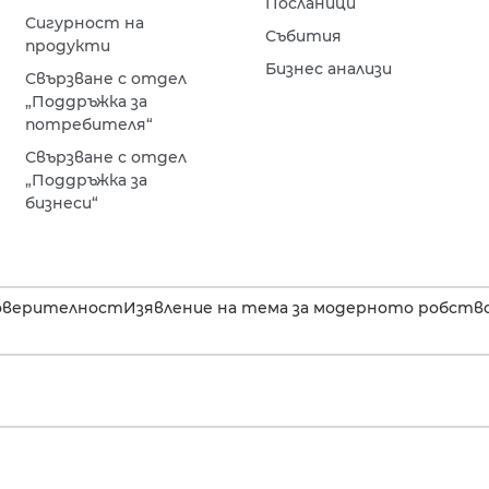
Посланици
Сигурност на
Събития
продукти
Бизнес анализи
Свързване с отдел
„Поддръжка за
потребителя“
Свързване с отдел
„Поддръжка за
бизнеси“
оверителност
Изявление на тема за модерното робство