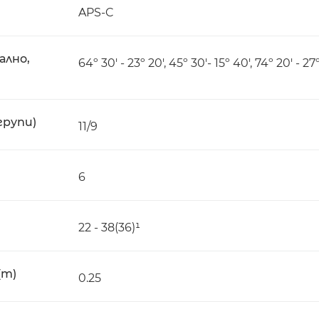
APS-C
ално,
64º 30' - 23º 20', 45º 30'- 15º 40', 74º 20' - 27
групи)
11/9
6
22 - 38(36)¹
(m)
0.25