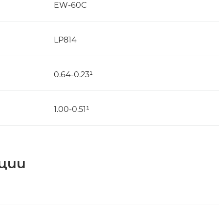
EW-60C
LP814
0.64-0.23¹
1.00-0.51¹
ции