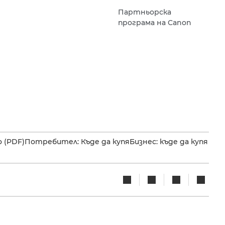
Партньорска
програма на Canon
 (PDF)
Потребител: Къде да купя
Бизнес: къде да купя