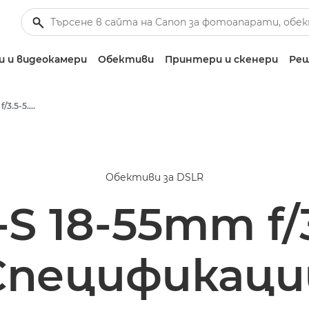
 и видеокамери
Обективи
Принтери и скенери
Реш
Canon EF-S 18-55mm f/3.5-5.6 IS II - Lenses - Camera & Photo lenses
Обективи за DSLR
 18-55mm f/3.
Спецификаци