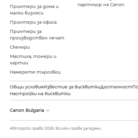
партньор на Canon
Принтери за дома и
малки бизнеси
Принтери за офиса
Принтери за
производствен печат
Скенери
Мастила, тонери и
хартии
Намерете търговец
Общи условия
Известие за бисквитки
Достъпност
П
Настройки на бисквитки
Canon Bulgaria
Авторско право 2026. Всички права запазени.