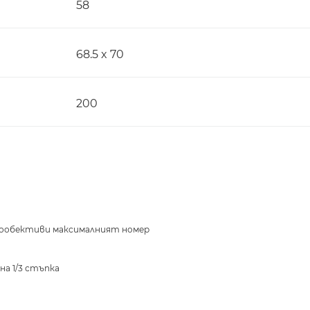
58
68.5 x 70
200
ариообективи максималният номер
на 1/3 стъпка