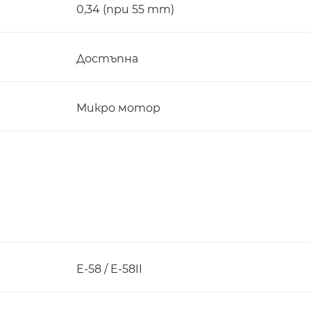
0,34 (при 55 mm)
Достъпна
Микро мотор
E-58 / E-58II