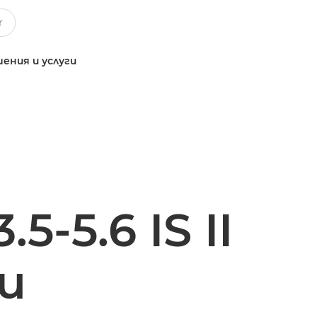
ения и услуги
5-5.6 IS II
и