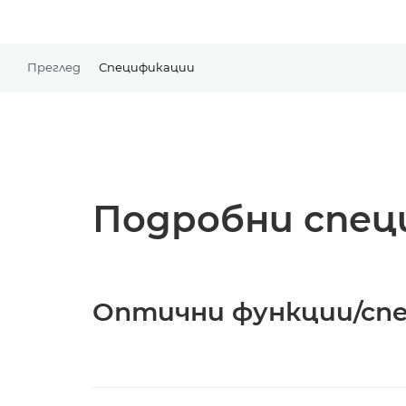
Преглед
Спецификации
Подробни спец
Оптични функции/сп