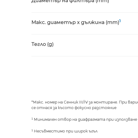
Диаметър на филтъра (mm)
1
Макс. диаметър x дължина (mm)
Тегло (g)
*Макс. номер на Сенник III/IV за монтиране. При в
се отнася за късото фокусно разстояние
¹ Минимален отвор на диафрагмата при използване 
¹ Несъвместимо при широк ъгъл