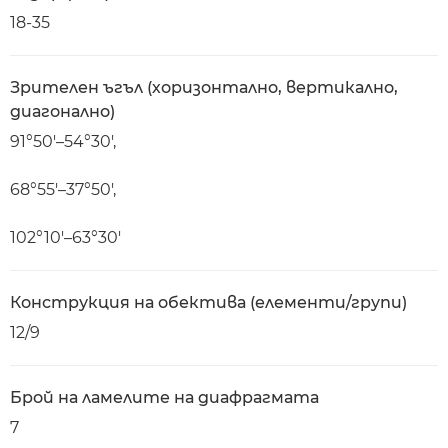
18-35
Зрителен ъгъл (хоризонтално, вертикално,
диагонално)
91°50′–54°30′,
68°55′–37°50′,
102°10′–63°30′
Конструкция на обектива (елементи/групи)
12/9
Брой на ламелите на диафрагмата
7