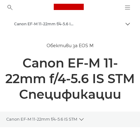
Canon Logo, back to ho
Canon EF-M 11-22mm f/4-5.6 IS STM - Обективи – обективи за фотоапарати
Прев
Canon
Обективи за EOS M
Обективи за фотоапарат Canon
Canon EF-M 11-
22mm f/4-5.6 IS STM
Спецификации
Canon EF-M 11-22mm f/4-5.6 IS STM
Toggle breadcrumbs
Преглед