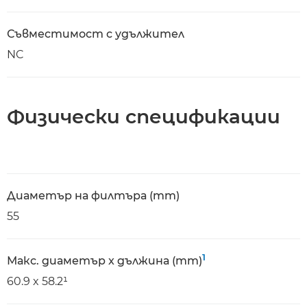
Съвместимост с удължител
NC
Физически спецификации
Диаметър на филтъра (mm)
55
1
Макс. диаметър x дължина (mm)
60.9 x 58.2¹