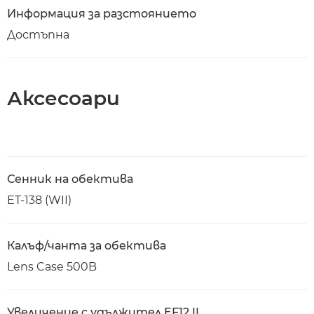
Информация за разстоянието
Достъпна
Аксесоари
Сенник на обектива
ET-138 (WII)
Калъф/чанта за обектива
Lens Case 500B
Увеличение с удължител EF12 II