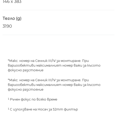
146 x 383
Тегло (g)
3190
*Макс. номер на Сенник III/IV за монтиране. При
вариообективи максималният номер важи за късото
фокусно разстояние
*Макс. номер на Сенник III/IV за монтиране. При
вариообективи максималният номер важи за късото
фокусно разстояние
¹ Ръчен фокус по всяко време
¹ С използване на Носач за 52mm филтър