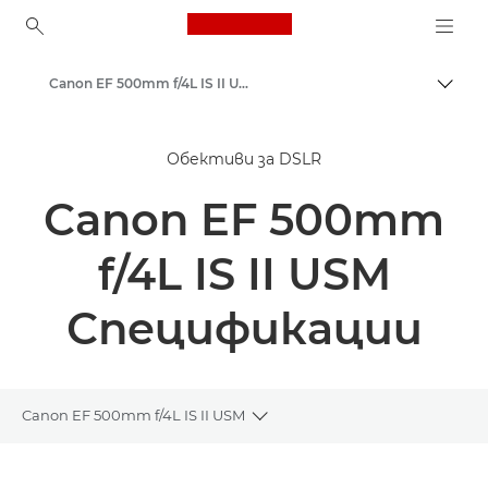
Canon Logo, back to ho
Canon EF 500mm f/4L IS II USM - Обективи – обективи за фотоапарати
Прев
Canon
Обективи за DSLR
Обективи за фотоапарат Canon
Canon EF 500mm
f/4L IS II USM
Спецификации
Canon EF 500mm f/4L IS II USM
Toggle breadcrumbs
Преглед