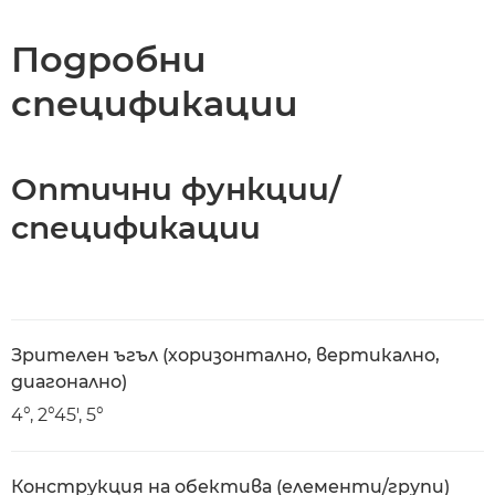
Спецификации
Подробни
спецификации
Оптични функции/
спецификации
Зрителен ъгъл (хоризонтално, вертикално,
диагонално)
4°, 2°45', 5°
Конструкция на обектива (елементи/групи)