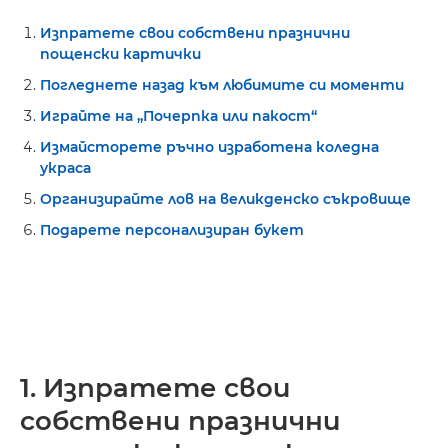
Изпратете свои собствени празнични
пощенски картички
Погледнете назад към любимите си моменти
Играйте на „Почерпка или пакост“
Измайсторете ръчно изработена коледна
украса
Организирайте лов на великденско съкровище
Подарете персонализиран букет
1. Изпратете свои
собствени празнични