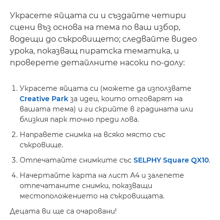
Украсете яйцата си и създайте четири
сцени въз основа на тема по ваш избор,
водещи до съкровището; следвайте видео
урока, показващ пиратска тематика, и
проверете детайлните насоки по-долу:
Украсете яйцата си (можете да използвате
Creative Park
за идеи, които отговарят на
вашата тема) и ги скрийте в градината или
близкия парк точно преди лова.
Направете снимка на всяко място със
съкровище.
Отпечатайте снимките със
SELPHY Square QX10
.
Начертайте карта на лист А4 и залепете
отпечатаните снимки, показващи
местоположението на съкровищата.
Децата ви ще са очаровани!