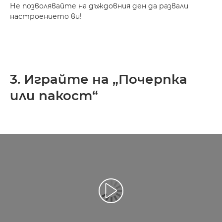
Не позволявайте на дъждовния ден да развали
настроението ви!
3. Играйте на „Почерпка
или пакост“
Възпроизведете видео