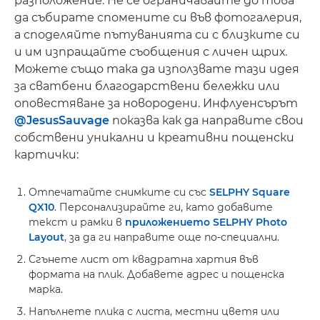
разположение. Не се ограничавайте до това
да събирате спомените си във фотогалерия,
а споделяйте пътуванията си с близките си
и им изпращайте съобщения с личен щрих.
Можете също така да използвате тази идея
за сватбени благодарствени бележки или
оповестяване за новородени. Инфлуенсърът
@JesusSauvage
показва как да направите свои
собствени уникални и креативни пощенски
картички:
Отпечатайте снимките си със
SELPHY Square
QX10
. Персонализирайте ги, като добавите
текст и рамки в
приложението SELPHY Photo
Layout
, за да ги направите още по-специални.
Сгънете лист от квадратна хартия във
формата на плик. Добавете адрес и пощенска
марка.
Напълнете плика с листа, местни цветя или