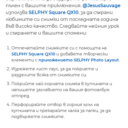
пълен с вашите приключения.
@JesusSauvage
използва
SELPHY Square QX10
, за да съхрани
любимите си снимки от последната година
във високо качество. Следвайте нейния урок
и съхранете и вашите спомени:
Отпечатайте снимките си с помощта на
SELPHY Square QX10
и добавете творчески
елементи с
приложението SELPHY Photo Layout
.
Изрежете лист паус, за да покриете и
разделите всяка от снимките си.
Покрийте най-горната снимка в купчината и
напишете заглавието на вашия фотоалбум
отпред.
Перфорирайте отвор в горния ъгъл на
купчината и прекарайте халка за папки, за да
подвържете снимките.