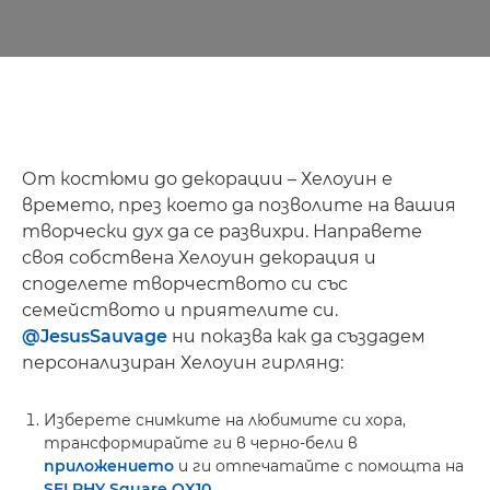
От костюми до декорации – Хелоуин е
времето, през което да позволите на вашия
творчески дух да се развихри. Направете
своя собствена Хелоуин декорация и
споделете творчеството си със
семейството и приятелите си.
@JesusSauvage
ни показва как да създадем
персонализиран Хелоуин гирлянд:
Изберете снимките на любимите си хора,
трансформирайте ги в черно-бели в
приложението
и ги отпечатайте с помощта на
SELPHY Square QX10
.