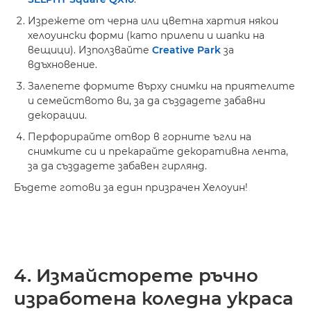
Изрежете от черна или цветна хартия някои
хелоуински форми (като прилепи и шапки на
вещици). Използвайте
Creative Park
за
вдъхновение.
Залепете формите върху снимки на приятелите
и семейството ви, за да създадете забавни
декорации.
Перфорирайте отвор в горните ъгли на
снимките си и прекарайте декоративна лента,
за да създадете забавен гирлянд.
Бъдете готови за един призрачен Хелоуин!
4. Измайсторете ръчно
изработена коледна украса