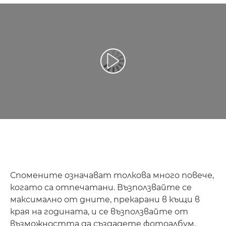
Възпроизведете видео
Спомените означават толкова много повече,
когато са отпечатани. Възползвайте се
максимално от дните, прекарани в къщи в
края на годината, и се възползвайте от
възможността да създадете фотоалбум,