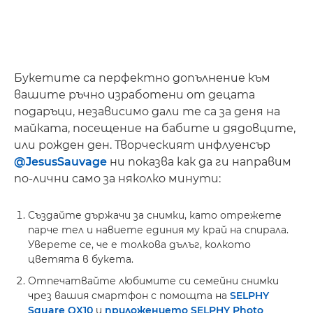
Букетите са перфектно допълнение към
вашите ръчно изработени от децата
подаръци, независимо дали те са за деня на
майката, посещение на бабите и дядовците,
или рожден ден. Творческият инфлуенсър
@JesusSauvage
ни показва как да ги направим
по-лични само за няколко минути:
Създайте държачи за снимки, като отрежете
парче тел и навиете единия му край на спирала.
Уверете се, че е толкова дълъг, колкото
цветята в букета.
Отпечатвайте любимите си семейни снимки
чрез вашия смартфон с помощта на
SELPHY
Square QX10
и
приложението SELPHY Photo