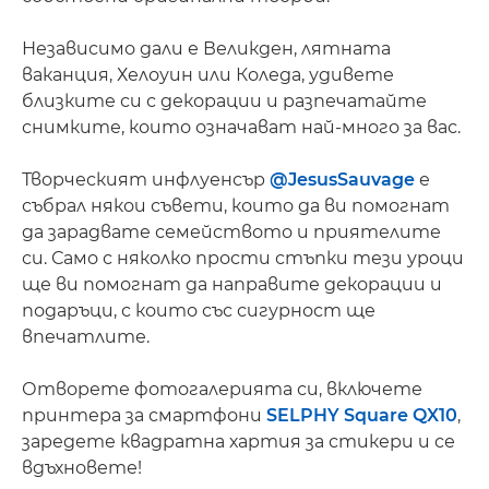
Независимо дали е Великден, лятната
ваканция, Хелоуин или Коледа, удивете
близките си с декорации и разпечатайте
снимките, които означават най-много за вас.
Творческият инфлуенсър
@JesusSauvage
е
събрал някои съвети, които да ви помогнат
да зарадвате семейството и приятелите
си. Само с няколко прости стъпки тези уроци
ще ви помогнат да направите декорации и
подаръци, с които със сигурност ще
впечатлите.
Отворете фотогалерията си, включете
принтера за смартфони
SELPHY Square QX10
,
заредете квадратна хартия за стикери и се
вдъхновете!