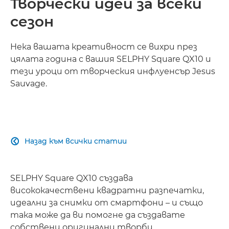
Творчески идеи за всеки
сезон
Нека вашата креативност се вихри през
цялата година с вашия SELPHY Square QX10 и
тези уроци от творческия инфлуенсър Jesus
Sauvage.
Назад към всички статии

SELPHY Square QX10 създава
висококачествени квадратни разпечатки,
идеални за снимки от смартфони – и също
така може да ви помогне да създавате
собствени оригинални творби.