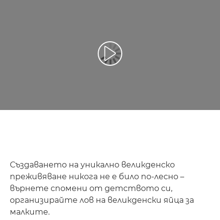
Възпроизведете видео
Създаването на уникално великденско
преживяване никога не е било по-лесно –
върнете спомени от детството си,
организирайте лов на великденски яйца за
малките.