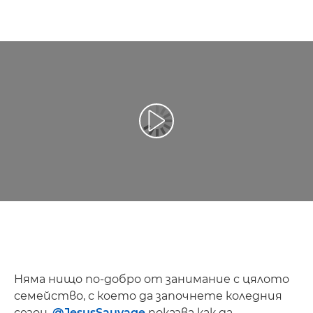
Възпроизведете видео
Няма нищо по-добро от занимание с цялото
семейство, с което да започнете коледния
сезон.
@JesusSauvage
показва как да