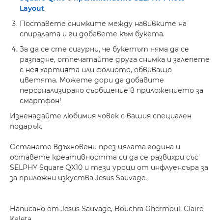
Layout
.
Поставете снимките между навивките на
спиралата и ги добавете към букета.
За да се сте сигурни, че букетът няма да се
разпадне, отпечатайте друга снимка и залепете
с нея хартията или фолиото, обвиващо
цветята. Можете дори да добавите
персонализирано съобщение в приложението за
смартфон!
Изненадайте любимия човек с вашия специален
подарък.
Останете вдъхновени през цялата година и
оставете креативността си да се развихри със
SELPHY Square QX10 и тези уроци от инфлуенсъра за
за приложни изкуства Jesus Sauvage.
Написано от Jesus Sauvage, Bouchra Ghermoul, Claire
Kaleta.