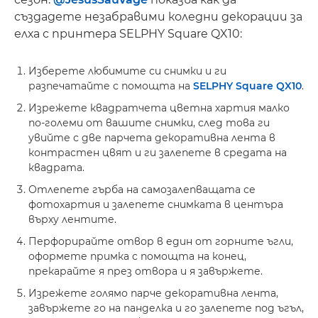
създадете незабравими коледни декорации за
елха с принтера SELPHY Square QX10:
Изберете любимите си снимки и ги
разпечатайте с помощта на
SELPHY Square QX10
.
Изрежете квадратчета цветна хартия малко
по-големи от вашите снимки, след това ги
увийте с две парчета декоративна лента в
контрастен цвят и ги залепете в средата на
квадрата.
Отлепете гърба на самозалепващата се
фотохартия и залепете снимката в центъра
върху лентите.
Перфорирайте отвор в един от горните ъгли,
оформете примка с помощта на конец,
прекарайте я през отвора и я завържете.
Изрежете голямо парче декоративна лента,
завържете го на панделка и го залепете под ъгъл,