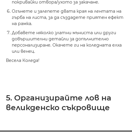
покривайки отвора/ухото за закачане.
Огънете и залепете двата края на лентата на
гърба на листа, за да създадете приятен ефект
на рамка.
Добавете няколко златни мъниста или други
довършителни детайли за допълнително
персонализиране. Окачете ги на коледната елха
или венец.
Весела Коледа!
5. Организирайте лов на
великденско съкровище