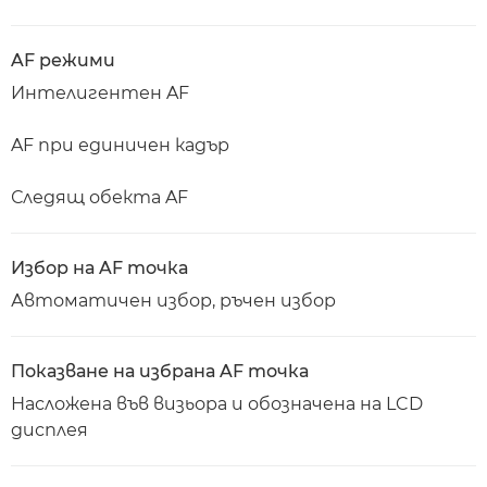
AF режими
Интелигентен AF
AF при единичен кадър
Следящ обекта AF
Избор на AF точка
Автоматичен избор, ръчен избор
Показване на избрана AF точка
Насложена във визьора и обозначена на LCD
дисплея