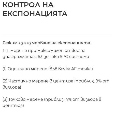
КОНТРОЛ НА
ЕКСПОНАЦИЯТА
Режими за измерване на експонацията
TTL мерене при максимален отвор на
диафрагмата с 63-зонова SPC система
(1) Оценъчно мерене (във всяка AF точка)
(2) Частично мерене в центъра (приблиз. 9% от
визьора)
(3) Точково мерене (приблиз. 4% от визьора в
центъра)