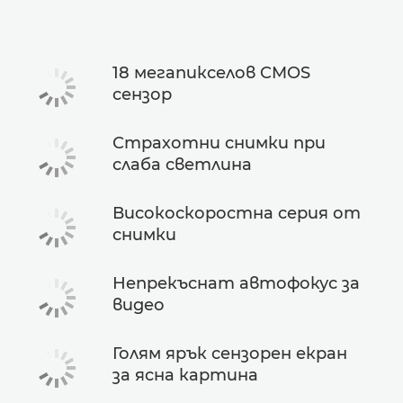
18 мегапикселов CMOS
сензор
Страхотни снимки при
слаба светлина
Високоскоростна серия от
снимки
Непрекъснат автофокус за
видео
Голям ярък сензорен екран
за ясна картина