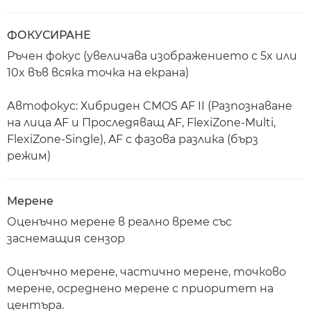
ФОКУСИРАНЕ
Ръчен фокус (увеличава изображението с 5x или
10x във всяка точка на екрана)
Автофокус: Хибриден CMOS AF II (Разпознаване
на лица AF и Проследяващ AF, FlexiZone-Multi,
FlexiZone-Single), AF с фазова разлика (бърз
режим)
Мерене
Оценъчно мерене в реално време със
заснемащия сензор
Оценъчно мерене, частично мерене, точково
мерене, осреднено мерене с приоритет на
центъра.