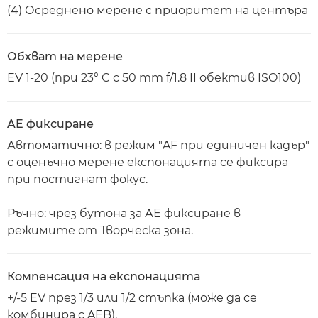
(4) Осреднено мерене с приоритет на центъра
Обхват на мерене
EV 1-20 (при 23° C с 50 mm f/1.8 II обектив ISO100)
AE фиксиране
Автоматично: в режим "AF при единичен кадър"
с оценъчно мерене експонацията се фиксира
при постигнат фокус.
Ръчно: чрез бутона за АЕ фиксиране в
режимите от Творческа зона.
Компенсация на експонацията
+/-5 EV през 1/3 или 1/2 стъпка (може да се
комбинира с AEB).