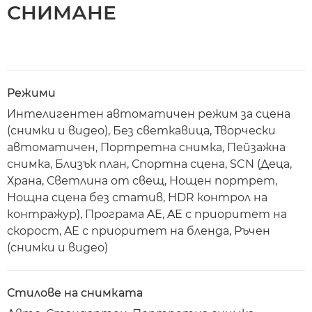
СНИМАНЕ
Режими
Интелигентен автоматичен режим за сцена
(снимки и видео), Без светкавица, Творчески
автоматичен, Портретна снимка, Пейзажна
снимка, Близък план, Спортна сцена, SCN (Деца,
Храна, Светлина от свещ, Нощен портрет,
Нощна сцена без статив, HDR контрол на
контражур), Програма AE, AE с приоритет на
скорост, AE с приоритет на бленда, Ръчен
(снимки и видео)
Стилове на снимката