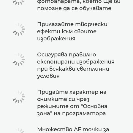
фотоапарата, което ще ви
помогне да се обучавате
Прилагайте творчески
ефекти към своите
изображения
Осигурява правилно
експонирани изображения
при всякакви светлинни
условия
Придайте характер на
снимките си чрез
режимите от "Основна
зона" на програматора
Множество AF точки за