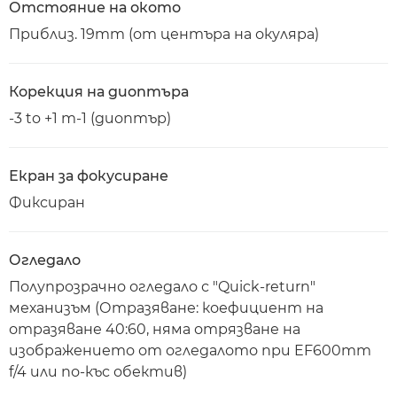
Отстояние на окото
Приблиз. 19mm (от центъра на окуляра)
Корекция на диоптъра
-3 to +1 m-1 (диоптър)
Екран за фокусиране
Фиксиран
Огледало
Полупрозрачно огледало с "Quick-return"
механизъм (Отразяване: коефициент на
отразяване 40:60, няма отрязване на
изображението от огледалото при EF600mm
f/4 или по-къс обектив)