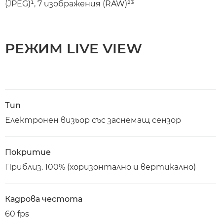
(JPEG)¹, 7 изображения (RAW)²³
РЕЖИМ LIVE VIEW
Тип
Електронен визьор със заснемащ сензор
Покритие
Приблиз. 100% (хоризонтално и вертикално)
Кадрова честота
60 fps