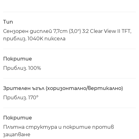
Тип
Сензорен дисплей 7,7cm (3,0") 3:2 Clear View II TFT,
приблиз. 1040K пиксела
Покритие
Приблиз. 100%
Зрителен ъгъл (хоризонтално/вертикално)
Приблиз. 170°
Покритие
Плътна структура и покритие против
зацапване