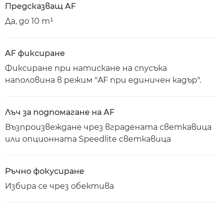
Предсказващ AF
Да, до 10 m¹
AF фиксиране
Фиксиране при натискане на спусъка
наполовина в режим "AF при единичен кадър".
Лъч за подпомагане на AF
Възпроизвеждане чрез вградената светкавица
или опционната Speedlite светкавица
Ръчно фокусиране
Избира се чрез обектива