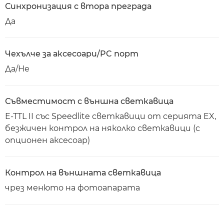
Синхронизация с втора преграда
Да
Чехълче за аксесоари/PC порт
Да/Не
Съвместимост с външна светкавица
E-TTL II със Speedlite светкавици от серията EX,
безжичен контрол на няколко светкавици (с
опционен аксесоар)
Контрол на външната светкавица
чрез менюто на фотоапарата