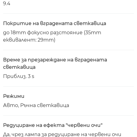
9.4
Покритие на вградената светкавица
до 18mm фокусно разстояние (35mm
еквивалент: 29mm)
Време за презареждане на вградената
светкавица
Приблиз. 3 s
Режими
Авто, Ръчна светкавица
Редуциране на ефекта "червени очи"
Да, чрез лампа за редуциране на червени очи