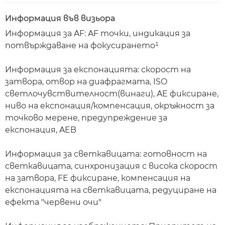
Информация във визьора
Информация за AF: AF точки, индикация за
потвърждаване на фокусирането¹
Информация за експонацията: скорост на
затвора, отвор на диафрагмата, ISO
светлочувствителност(винаги), AE фиксиране,
ниво на експонация/компенсация, окръжност за
точково мерене, предупреждение за
експонация, AEB
Информация за светкавицата: готовност на
светкавицата, синхронизация с висока скорост
на затвора, FE фиксиране, компенсация на
експонацията на светкавицата, редуциране на
ефекта "червени очи"