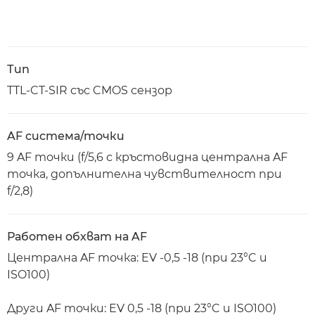
Тип
TTL-CT-SIR със CMOS сензор
AF система/точки
9 AF точки (f/5,6 с кръстовидна централна AF
точка, допълнителна чувствителност при
f/2,8)
Работен обхват на AF
Централна AF точка: EV -0,5 -18 (при 23°C и
ISO100)
Други AF точки: EV 0,5 -18 (при 23°C и ISO100)