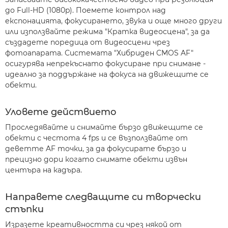
до Full-HD (1080p). Поемете контрол над
експонацията, фокусирането, звука и още много други
или използвайте режима "Кратка видеосцена", за да
създадете поредица от видеосцени чрез
фотоапарата. Системата "Хибриден CMOS AF"
осигурява непрекъснато фокусиране при снимане -
идеално за поддържане на фокуса на движещите се
обекти.
Уловете действието
Проследявайте и снимайте бързо движещите се
обекти с честота 4 fps и се възползвайте от
деветте AF точки, за да фокусирате бързо и
прецизно дори когато снимате обекти извън
центъра на кадъра.
Направете следващите си творчески
стъпки
Изразете креативността си чрез някой от