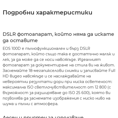
Подробни характеристики
DSLR фотоапарат, който няма да искате
да оставите
EOS 100D е пълнофункционален и бърз DSLR
фотоапарат, който също така е достатъчно малък и
лек, за да може да се носи навсякъде. Идеалният
фотоапарат за документиране на стила ви на живот.
Заснемайте 18-мегапикселови снимки и записвайте Full
HD видео навсякъде и се наслаждавайте на
невероятни резултати дори при ниска осветеност:
максимална ISO светлочувствителност от 12 800 (с
възможност за разширяване до ISO 25 600), която ви
позволява да заснемате изображения с ниско ниво на
шума и пълни с атмосфера.
Лесен и приятен за използване