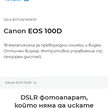
DSLR ФОТОАПАРАТИ
Canon
EOS 100D
18 мегапиксела за превъзходни снимки и видео.
Оптичен визьор. Интуитивно управление със
сензорен дисплей.
Canon EOS 100D
Toggle breadcrumbs
Преглед
DSLR фотоапарат,
който няма да искате
Спецификации