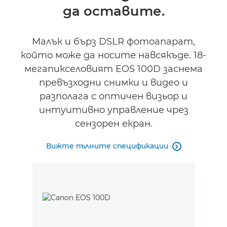
да оставите.
Малък и бърз DSLR фотоапарат,
който може да носите навсякъде. 18-
мегапикселовият EOS 100D заснема
превъзходни снимки и видео и
разполага с оптичен визьор и
интуитивно управление чрез
сензорен екран.
Вижте пълните спецификации
