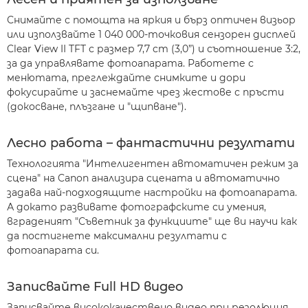
Снимайте с помощта на яркия и бърз оптичен визьор
или използвайте 1 040 000-точковия сензорен дисплей
Clear View II TFT с размер 7,7 cm (3,0”) и съотношение 3:2,
за да управлявате фотоапарата. Работете с
менютата, преглеждайте снимките и дори
фокусирайте и заснемайте чрез жестове с пръсти
(докосване, плъзгане и "щипване").
Лесно работа – фантастични резултати
Технологията "Интелигентен автоматичен режим за
сцена" на Canon анализира сцената и автоматично
задава най-подходящите настройки на фотоапарата.
А докато развивате фотографските си умения,
вграденият "Съветник за функциите" ще ви научи как
да постигнете максимални резултати с
фотоапарата си.
Записвайте Full HD видео
Записвайте висококачествено видео при резолюция