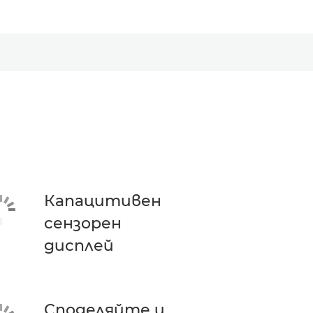
Капацитивен
сензорен
дисплей
Споделяйте и