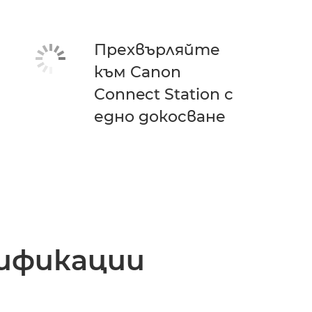
Прехвърляйте
към Canon
Connect Station с
едно докосване
ификации