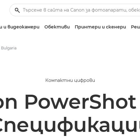
 и видеокамери
Обективи
Принтери и скенери
Реш
 Bulgaria
Компактни цифрови
n PowerShot
Спецификаци