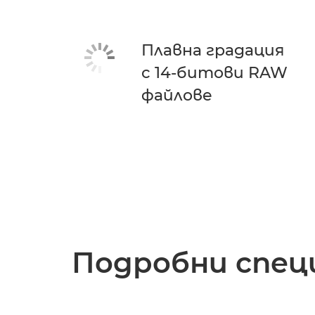
Плавна градация
с 14-битови RAW
файлове
Подробни спец