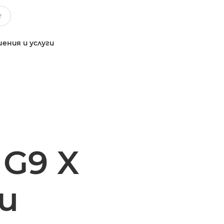
ения и услуги
 G9 X
и