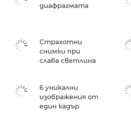
диафрагмата
Страхотни
снимки при
слаба светлина
6 уникални
изображения от
един кадър