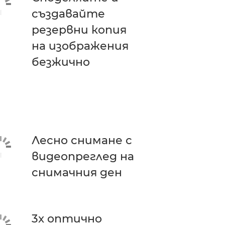
създавайте
резервни копия
на изображения
безжично
Лесно снимане с
видеопреглед на
снимачния ден
3x оптично