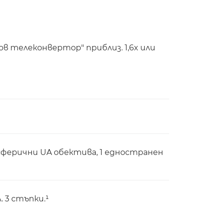
ов телеконвертор" приблиз. 1,6x или
асферични UA обектива, 1 едностранен
 3 стъпки.¹