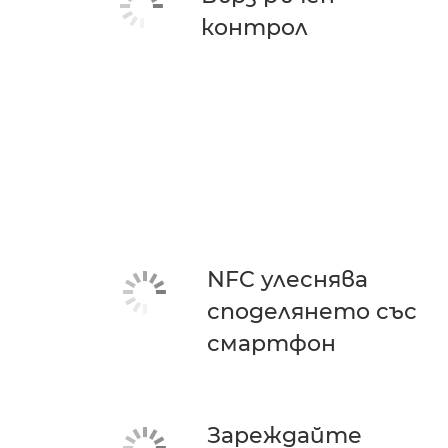
контрол
NFC улеснява
споделянето със
смартфон
Зареждайте