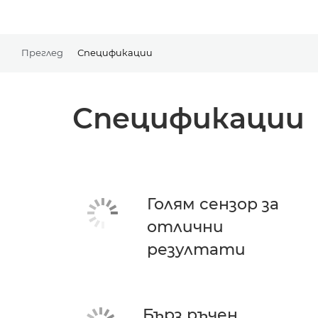
Преглед
Спецификации
Спецификации
Голям сензор за
отлични
резултати
Бърз ръчен