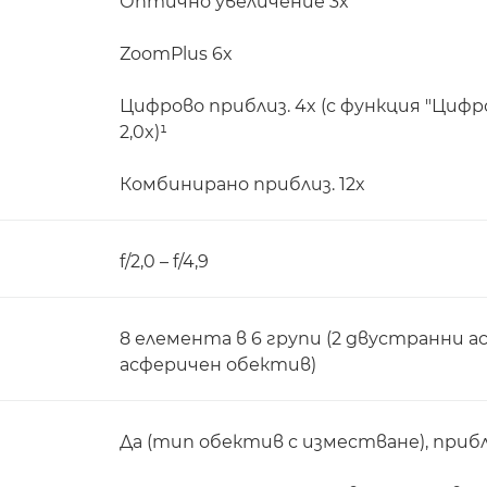
Оптично увеличение 3x
ZoomPlus 6x
Цифрово приблиз. 4x (с функция "Цифр
2,0x)¹
Комбинирано приблиз. 12x
f/2,0 – f/4,9
8 елемента в 6 групи (2 двустранни 
асферичен обектив)
Да (тип обектив с изместване), прибл.