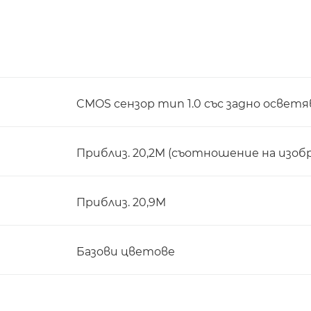
CMOS сензор тип 1.0 със задно осветя
Приблиз. 20,2M (съотношение на изоб
Приблиз. 20,9M
Базови цветове