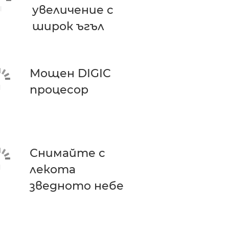
увеличение с
широк ъгъл
Мощен DIGIC
процесор
Снимайте с
лекота
зведното небе