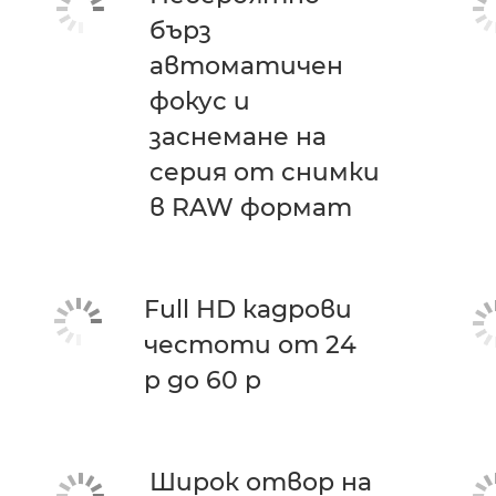
бърз
автоматичен
фокус и
заснемане на
серия от снимки
в RAW формат
Full HD кадрови
честоти от 24
p до 60 p
Широк отвор на