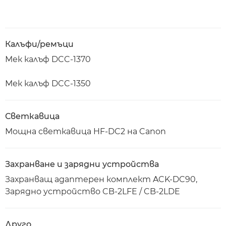
Калъфи/ремъци
Мек калъф DCC-1370
Мек калъф DCC-1350
Светкавица
Мощна светкавица HF-DC2 на Canon
Захранване и зарядни устройства
Захранващ адаптерен комплект ACK-DC90,
Зарядно устройство CB-2LFE / CB-2LDE
Друго