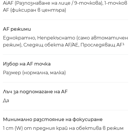
AiAF (Разпознаване на лице / 9-точкова), 1-точков
AF (фиксиран в центъра)
AF режими
Еднократно, Непрекъснато (само автоматичен
режим), Следящ обекта AF/AE, Проследяващ AF¹
Избор на AF точка
Размер (нормална, малка)
Лъч за подпомагане на AF
Да
Минимално разстояние на фокусиране
1 cm (W) от предния край на обектива в режим