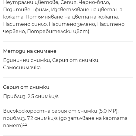
Неутрални цветове, Сепия, Черно-бяло,
Позитивен филм, Изсветляване на цвета на
кожата, Потъмняване на цвета на кожата,
Наситено синьо, Наситено зелено, Наситено
червено, Потребителски цвят)
Методи на снимане
Единични снимки, Серия от снимки,
Самоснимачка
Серия от снимки
Приблиз. 2,5 снимки/s
Високоскоростна серия от снимки (5,0 MP):
приблиз. 7,2 снимки/s (до запълване на картата
памет)¹²