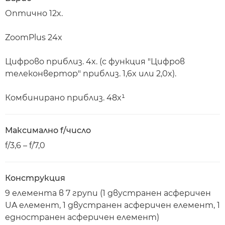
Оптично 12x.
ZoomPlus 24x
Цифрово приблиз. 4x. (с функция "Цифров
телеконвертор" приблиз. 1,6x или 2,0x).
Комбинирано приблиз. 48x¹
Максимално f/число
f/3,6 – f/7,0
Конструкция
9 елемента в 7 групи (1 двустранен асферичен
UA елемент, 1 двустранен асферичен елемент, 1
едностранен асферичен елемент)