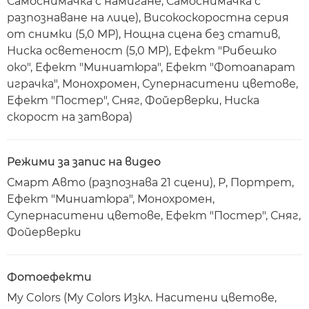
Самоснимачка с намигане, Самоснимачка с
разпознаване на лице), Високоскоростна серия
от снимки (5,0 MP), Нощна сцена без статив,
Ниска осветеност (5,0 MP), Ефект "Рибешко
око", Ефект "Миниатюра", Ефект "Фотоапарат
играчка", Монохромен, Супернаситени цветове,
Ефект "Постер", Сняг, Фойерверки, Ниска
скорост на затвора)
Режими за запис на видео
Смарт Авто (разпознава 21 сцени), P, Портрет,
Ефект "Миниатюра", Монохромен,
Супернаситени цветове, Ефект "Постер", Сняг,
Фойерверки
Фотоефекти
My Colors (My Colors Изкл. Наситени цветове,