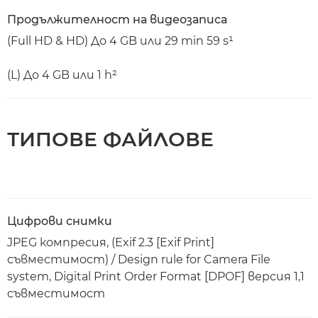
Продължителност на видеозаписа
(Full HD & HD) До 4 GB или 29 min 59 s¹
(L) До 4 GB или 1 h²
ТИПОВЕ ФАЙЛОВЕ
Цифрови снимки
JPEG компресия, (Exif 2.3 [Exif Print]
съвместимост) / Design rule for Camera File
system, Digital Print Order Format [DPOF] версия 1,1
съвместимост