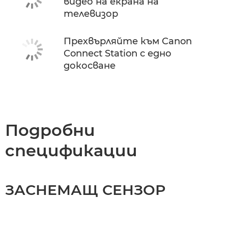
видео на екрана на
телевизор
Прехвърляйте към Canon
Connect Station с едно
докосване
Подробни
спецификации
ЗАСНЕМАЩ СЕНЗОР