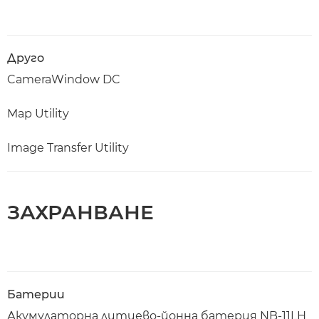
Друго
CameraWindow DC
Map Utility
Image Transfer Utility
ЗАХРАНВАНЕ
Батерии
Акумулаторна литиево-йонна батерия NB-11LH