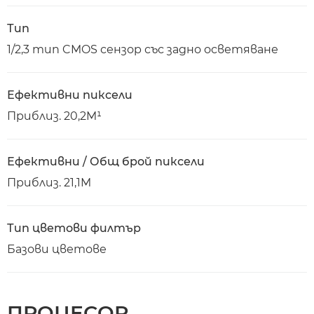
Тип
1/2,3 тип CMOS сензор със задно осветяване
Ефективни пиксели
Приблиз. 20,2M¹
Ефективни / Общ брой пиксели
Приблиз. 21,1M
Тип цветови филтър
Базови цветове
ПРОЦЕСОР