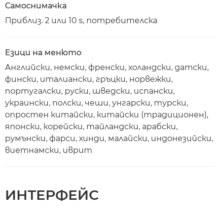
Самоснимачка
Приблиз. 2 или 10 s, потребителска
Езици на менюто
Английски, немски, френски, холандски, датски,
фински, италиански, гръцки, норвежки,
португалски, руски, шведски, испански,
украински, полски, чеши, унгарски, турски,
опростен китайски, китайски (традиционен),
японски, корейски, тайландски, арабски,
румънски, фарси, хинди, малайски, индонезийски,
виетнамски, иврит
ИНТЕРФЕЙС