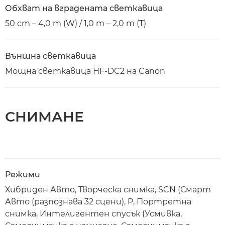
Обхват на вградената светкавица
50 cm – 4,0 m (W) / 1,0 m – 2,0 m (T)
Външна светкавица
Мощна светкавица HF-DC2 на Canon
СНИМАНЕ
Режими
Хибриден Авто, Творческа снимка, SCN (Смарт
Авто (разпознава 32 сцени), P, Портретна
снимка, Интелигентен спусък (Усмивка,