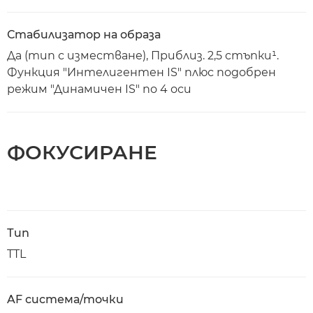
Стабилизатор на образа
Да (тип с изместване), Приблиз. 2,5 стъпки¹.
Функция "Интелигентен IS" плюс подобрен
режим "Динамичен IS" по 4 оси
ФОКУСИРАНЕ
Тип
TTL
AF система/точки