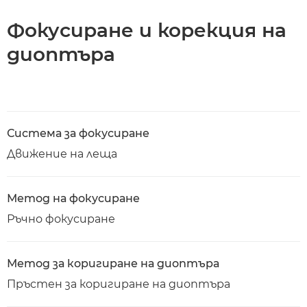
Фокусиране и корекция на
диоптъра
Система за фокусиране
Движение на леща
Метод на фокусиране
Ръчно фокусиране
Метод за коригиране на диоптъра
Пръстен за коригиране на диоптъра