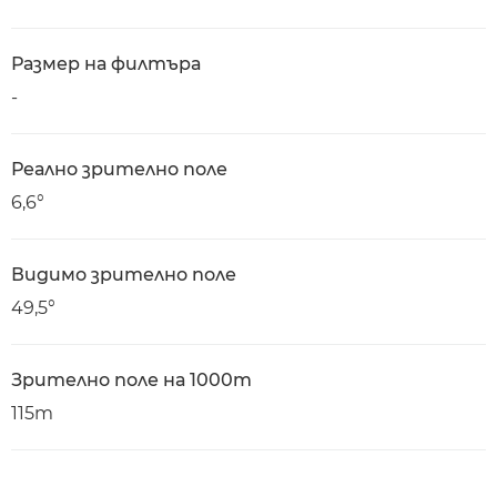
Размер на филтъра
-
Реално зрително поле
6,6°
Видимо зрително поле
49,5°
Зрително поле на 1000m
115m