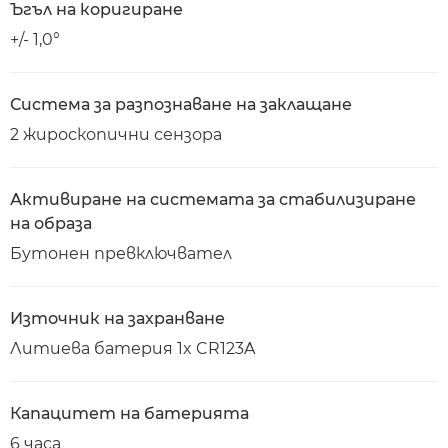
Ъгъл на коригиране
+/- 1,0°
Система за разпознаване на заклащане
2 жироскопични сензора
Активиране на системата за стабилизиране
на образа
Бутонен превключвател
Източник на захранване
Литиева батерия 1x CR123A
Капацитет на батерията
6 часа