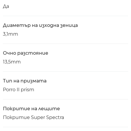
Да
Диаметър на изходна зеница
3,1mm
Очно разстояние
13,5mm
Тип на призмата
Porro II prism
Покритие на лещите
Покритие Super Spectra