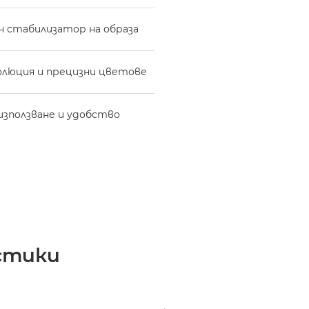
н стабилизатор на образа
олюция и прецизни цветове
използване и удобство
стики