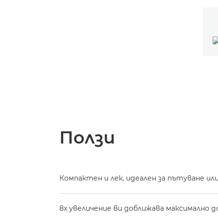
Ползи
Компактен и лек, идеален за пътуване ил
8x увеличение ви доближава максимално 