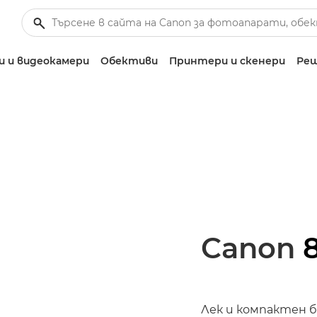
 и видеокамери
Обективи
Принтери и скенери
Реш
Canon
Лек и компактен б