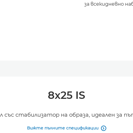
за всекидневно на
8x25 IS
л със стабилизатор на образа, идеален за п
Вижте пълните спецификации
