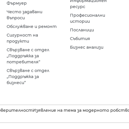
Информационен
Фърмуер
ресурс
Често задавани
Професионални
въпроси
истории
Обслужване и ремонт
Посланици
Сигурност на
Събития
продукти
Бизнес анализи
Свързване с отдел
„Поддръжка за
потребителя“
Свързване с отдел
„Поддръжка за
бизнеси“
оверителност
Изявление на тема за модерното робство