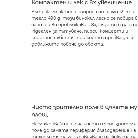
Компактен и лек с 8x увеличение
Ултракомпактен с ширина от само 12 cm и
тегло 490 g, този бинокъл лесно се побира в
чанта и ви приближава с 8x, където и да сте
Идеален за пътуване, пиеси, концерти и
спортни събития, при които трябва да се
доближите повече до обекта.
Чисто зрително поле в цялата му
площ
Наслаждавайте се на чисто и ясно зрителн
поле до самата периферия благодарение на
технологията за изравняване на фокусната