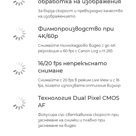
обработка на изображения
За бърза скорост и превъзходно качество
на изображението
Филмопроизводство при
4K/60p
Снимайте пълнокадрово видео с до 4K
резолюция и 60 fps с Canon Log и H.265
16/20 fps непрекъснато
снимане
Снимайте с 20 fps в режим Live View и с 16
fps, когато използвате оптичния визьор
Технология Dual Pixel CMOS
AF
Фокусира със светкавична скорост при
заснемане на снимки и плавно при
заснемане на видео