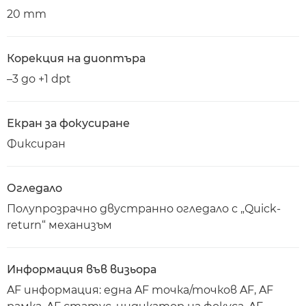
20 mm
Корекция на диоптъра
–3 до +1 dpt
Екран за фокусиране
Фиксиран
Огледало
Полупрозрачно двустранно огледало с „Quick-
return“ механизъм
Информация във визьора
AF информация: една AF точка/точков AF, AF