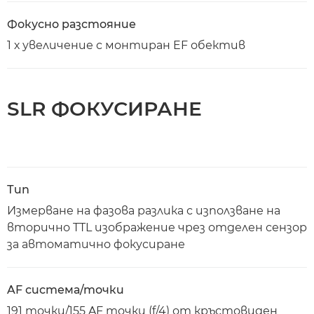
Фокусно разстояние
1 х увеличение с монтиран EF обектив
SLR ФОКУСИРАНЕ
Тип
Измерване на фазова разлика с използване на
вторично TTL изображение чрез отделен сензор
за автоматично фокусиране
AF система/точки
191 точки/155 AF точки (f/4) от кръстовиден