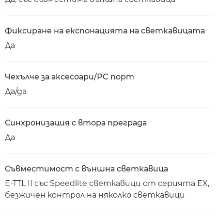
Фиксиране на експонацията на светкавицата
Да
Чехълче за аксесоари/PC порт
Да/да
Синхронизация с втора преграда
Да
Съвместимост с външна светкавица
E-TTL II със Speedlite светкавици от серията EX,
безжичен контрол на няколко светкавици