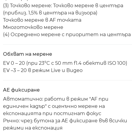
(3) Точково мерене: Точково мерене в центъра
(приблиз. 1,5% в центъра на визьора)
Точково мерене в AF точката
Многоточково мерене
(4) Осреднено мерене с приоритет на центъра
Обхват на мерене
EV 0 – 20 (при 23°C с 50 mm f1.4 обектив ISO 100)
EV –3 – 20 в режим Live и Видео
AE фиксиране
Автоматично: работи в режим "AF при
единичен кадър" с оценъчно мерене на
експонацията при постигнат фокус
Ръчно: чрез бутона за AE фиксиране във всички
режими на експонация