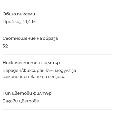
Общо пиксели
Приблиз. 21,4 M
Съотношение на образа
3:2
Нискочестотен филтър
Вграден/Фиксиран към модула за
самопочистване на сензора
Тип цветови филтър
Базови цветове