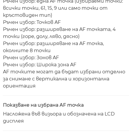
Ръчен избор: една AF точка (избираеми точки:
всички точки, 61, 15, 9 или само точки от
кръстовиден тип)
Ръчен избор: Точков AF
Ръчен избор: разширяване на AF точката, 4
точки (горе, долу, ляво, дясно)
Ръчен избор: разширяване на AF точка,
околните 8 точки
Ръчен избор: Зонов AF
Ръчен избор: Широка зона AF
AF точките могат да бъдат избрани отделно
за снимане с вертикална и хоризонтална
ориентация
Показване на избрана AF точка
Насложена във визьора и обозначена на LCD
дисплея