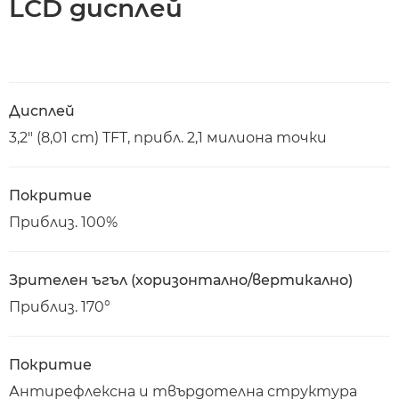
LCD дисплей
Дисплей
3,2" (8,01 cm) TFT, прибл. 2,1 милиона точки
Покритие
Приблиз. 100%
Зрителен ъгъл (хоризонтално/вертикално)
Приблиз. 170°
Покритие
Антирефлексна и твърдотелна структура