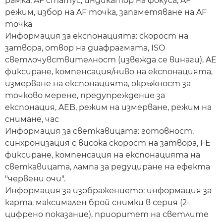
рамка, AF статус, индикатор на фокуса, AF
режим, избор на AF точка, запаметяване на AF
точка
Информация за експонацията: скорост на
затвора, отвор на диафрагмата, ISO
светлочувствителност (извежда се винаги), AE
фиксиране, компенсация/ниво на експонацията,
измерване на експонацията, окръжност за
точково мерене, предупреждение за
експонация, AEB, режим на измерване, режим на
снимане, час
Информация за светкавицата: готовност,
синхронизация с висока скорост на затвора, FE
фиксиране, компенсация на експонацията на
светкавицата, лампа за редуциране на ефекта
"червени очи".
Информация за изображението: информация за
карта, максимален брой снимки в серия (2-
цифрено показание), приоритет на светлите