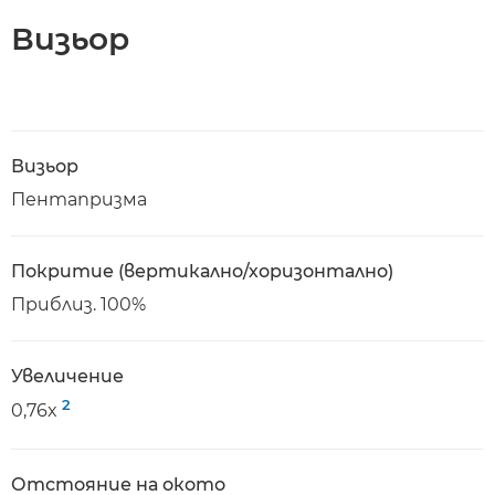
Визьор
Визьор
Пентапризма
Покритие (вертикално/хоризонтално)
Приблиз. 100%
Увеличение
2
0,76x
Отстояние на окото