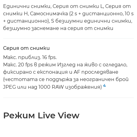
Единични снимки, Серия от снимки L, Серия от
снимки H, Самоснимачка (2 s + дистанционно, 10 s
+ дистанционно), S безшумни единични снимки,
безшумно заснемане на серия от снимки
Серия от снимки
Макс. приблиз. 16 fps.
Макс. 20 fps в режим Изглед на живо с огледало,
фиксирано с експонация и AF проследяване
(честотата се поддържа за неограничен брой
4
JPEG или над 1000 RAW изображения)
Режим Live View