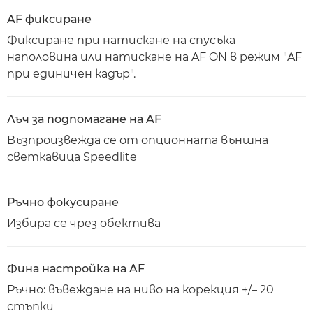
AF фиксиране
Фиксиране при натискане на спусъка
наполовина или натискане на AF ON в режим "AF
при единичен кадър".
Лъч за подпомагане на AF
Възпроизвежда се от опционната външна
светкавица Speedlite
Ръчно фокусиране
Избира се чрез обектива
Фина настройка на AF
Ръчно: въвеждане на ниво на корекция +/– 20
стъпки