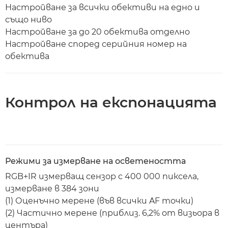
Настройване за всички обективи на едно и
също ниво
Настройване за до 20 обектива отделно
Настройване според серийния номер на
обектива
Контрол на експонацията
Режими за измерване на осветеността
RGB+IR измерващ сензор с 400 000 пиксела,
измерване в 384 зони
(1) Оценъчно мерене (във всички AF точки)
(2) Частично мерене (приблиз. 6,2% от визьора в
центъра)