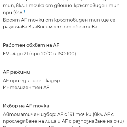
тип, вкл. 1 точка от двойно-кръстовиден тип
1
при f/2.8
Броят AF точки от кръстовиден тип ще се
различава в зависимост от обектива.
Работен обхват на AF
EV –4 до 21 (при 20°C и ISO 100)
AF режими
AF при единичен кадър
Интелигентен AF
Избор на AF точка
Автоматичен избор: AF с 191 точки (вкл. AF с
проследяване на лица и AF с разпознаване на очи)