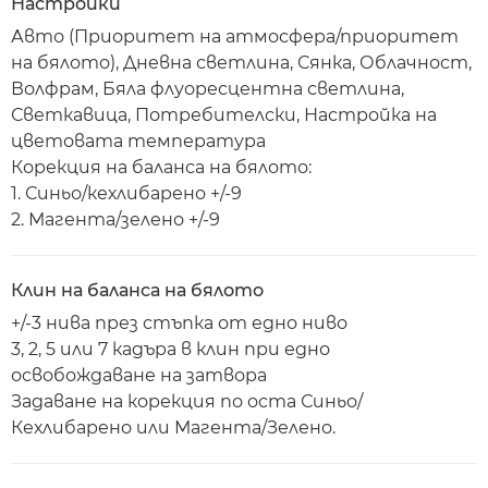
Настройки
Авто (Приоритет на атмосфера/приоритет
на бялото), Дневна светлина, Сянка, Облачност,
Волфрам, Бяла флуоресцентна светлина,
Светкавица, Потребителски, Настройка на
цветовата температура
Корекция на баланса на бялото:
1. Синьо/кехлибарено +/-9
2. Магента/зелено +/-9
Клин на баланса на бялото
+/-3 нива през стъпка от едно ниво
3, 2, 5 или 7 кадъра в клин при едно
освобождаване на затвора
Задаване на корекция по оста Синьо/
Кехлибарено или Магента/Зелено.