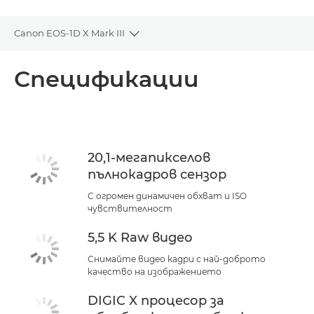
Canon EOS-1D X Mark III
Toggle breadcrumbs
Преглед
Спецификации
Спецификации
Поддръжка
20,1-мегапикселов
пълнокадров сензор
С огромен динамичен обхват и ISO
чувствителност
5,5 K Raw видео
Снимайте видео кадри с най-доброто
качество на изображението
DIGIC X процесор за