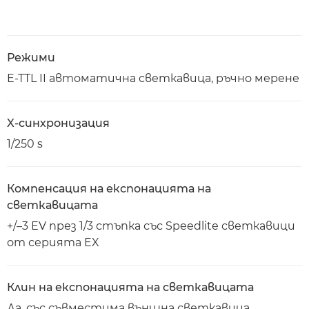
Режими
E-TTL II автоматична светкавица, ръчно мерене
X-синхронизация
1/250 s
Компенсация на експонацията на
светкавицата
+/–3 EV през 1/3 стъпка със Speedlite светкавици
от серията EX
Клин на експонацията на светкавицата
Да, със съвместима външна светкавица