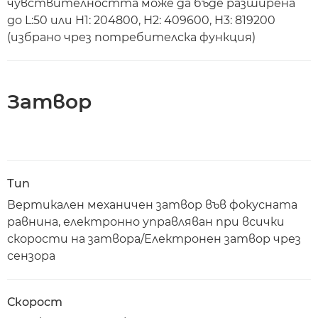
чувствителността може да бъде разширена
до L:50 или H1: 204800, H2: 409600, H3: 819200
(избрано чрез потребителска функция)
Затвор
Тип
Вертикален механичен затвор във фокусната
равнина, електронно управляван при всички
скорости на затвора/Електронен затвор чрез
сензора
Скорост