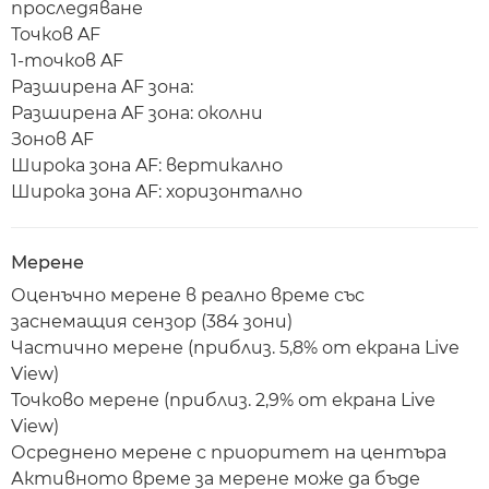
проследяване
Точков AF
1-точков AF
Разширена AF зона:
Разширена AF зона: околни
Зонов AF
Широка зона AF: вертикално
Широка зона AF: хоризонтално
Мерене
Оценъчно мерене в реално време със
заснемащия сензор (384 зони)
Частично мерене (приблиз. 5,8% от екрана Live
View)
Точково мерене (приблиз. 2,9% от екрана Live
View)
Осреднено мерене с приоритет на центъра
Активното време за мерене може да бъде