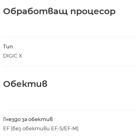
Обработващ процесор
Тип
DIGIC X
Обектив
Гнездо за обектив
EF (без обективи EF-S/EF-M)