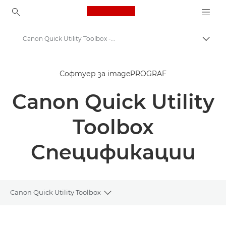
Canon Logo, back to ho
Canon Quick Utility Toolbox -Спецификации - Софтуер в комплекта на imagePROGRAF
Прев
Canon
Софтуер за imagePROGRAF
Решения и услуги
Canon Quick Utility
Бизнес продукти
Бизнес софтуер
Toolbox
Canon Quick Utility Toolbox - Софтуер в комплекта на imagePROGRAF
Спецификации
Canon Quick Utility Toolbox
Toggle breadcrumbs
Преглед