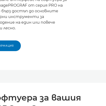
agePROGRAF от серия PRO на
е бърз достъп до основните
ерни инструменти за
юдение на един или повече
и лесно.
ОРМАЦИЯ
офтуера за вашия