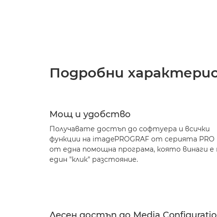
Подробни характери
Мощ и удобство
Получавате достъп до софтуера и всички
функции на imagePROGRAF от серията PRO
от една помощна програма, която винаги е 
един "клик" разстояние.
Лесен достъп до Media Configurati