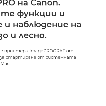
RO на Canon.
ите функции и
 и наблюдение на
о и лесно.
ите принтери imagePROGRAF от
ов за стартиране от системната
 Mac.