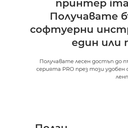
принтер ima
Получавате б
софтуерни инстр
един или 
Получавате лесен достъп до 
серията PRO през този удобен 
лент
Ползи