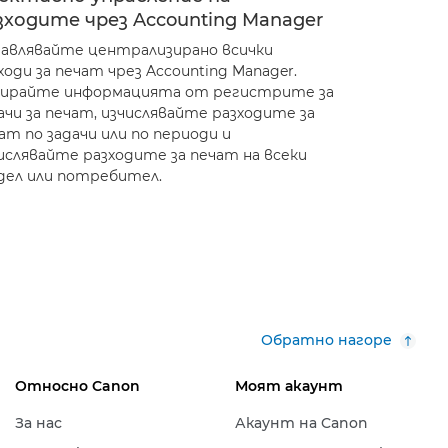
зходите чрез Accounting Manager
авлявайте централизирано всички
ходи за печат чрез Accounting Manager.
ирайте информацията от регистрите за
ачи за печат, изчислявайте разходите за
ат по задачи или по периоди и
ислявайте разходите за печат на всеки
ел или потребител.
Обратно нагоре
Относно Canon
Моят акаунт
За нас
Акаунт на Canon