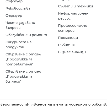
Софтуер
Съвети и техники
Ръководства
Информационен
Фърмуер
ресурс
Често задавани
Професионални
въпроси
истории
Обслужване и ремонт
Посланици
Сигурност на
Събития
продукти
Бизнес анализи
Свързване с отдел
„Поддръжка за
потребителя“
Свързване с отдел
„Поддръжка за
бизнеси“
оверителност
Изявление на тема за модерното робство