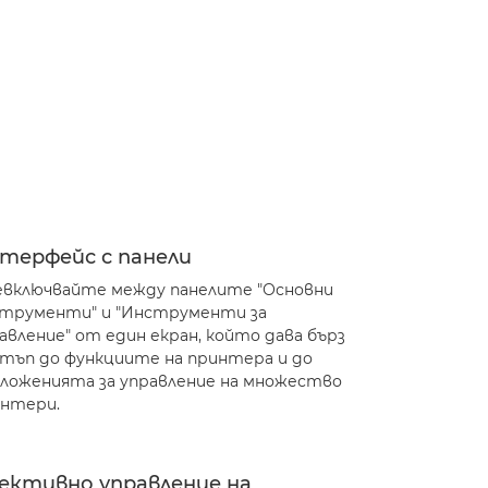
терфейс с панели
включвайте между панелите "Основни
трументи" и "Инструменти за
авление" от един екран, който дава бърз
тъп до функциите на принтера и до
ложенията за управление на множество
нтери.
ективно управление на