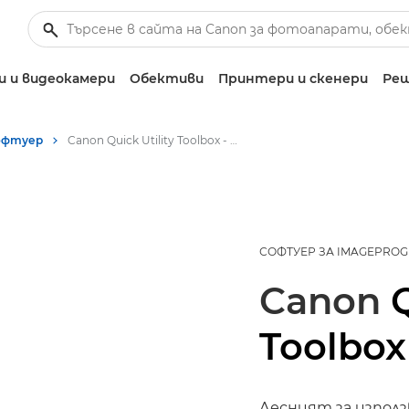
 и видеокамери
Обективи
Принтери и скенери
Реш
офтуер
Canon Quick Utility Toolbox - Софтуер в комплекта на imagePROGRAF
СОФТУЕР ЗА IMAGEPRO
Canon
Q
Toolbox
Лесният за изпол