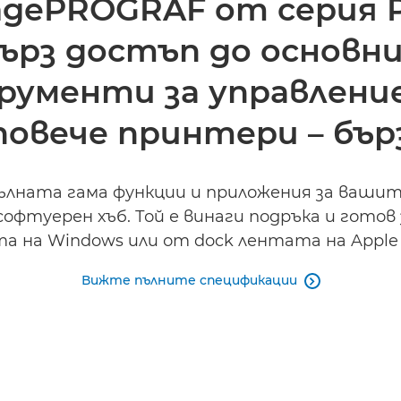
gePROGRAF от серия P
ърз достъп до основн
ументи за управление
повече принтери – бърз
пълната гама функции и приложения за ваш
софтуерен хъб. Той е винаги подръка и гот
а на Windows или от dock лентата на Apple
Вижте пълните спецификации
