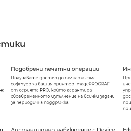
стики
Подобрени печатни операции
Ин
Получавате достъп до пълната гама
Пре
софтуер за вашия принтер imagePROGRAF
инс
на
от серията PRO, който гарантира
упр
своевременното изпълнение на всички задачи
дос
за периодична поддръжка.
при
при
on
Дистанционно наблюдение с Device
Еф