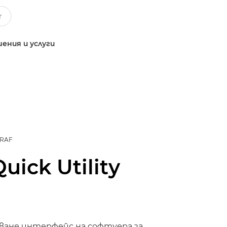
ения и услуги
GRAF
uick Utility
зване интерфейс на софтуера за