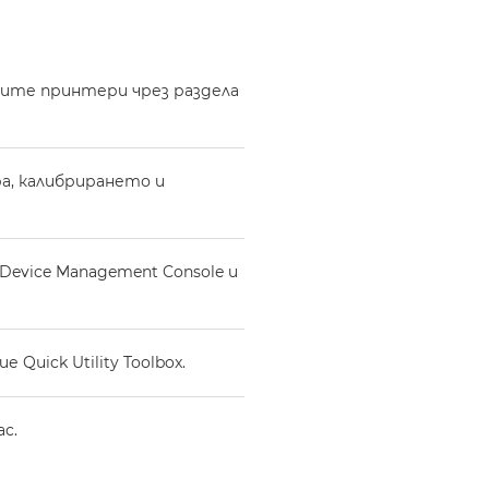
оите принтери чрез раздела
а, калибрирането и
Device Management Console и
Quick Utility Toolbox.
ac.