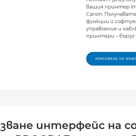
вашия принтер im
Canon. Получават
функции и софту
управление и набл
принтери – бързо 
ИЗИСКВАНЕ НА ИНФ
лзване интерфейс на с