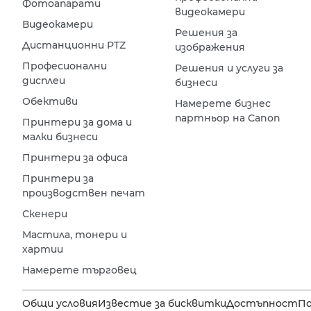
Фотоапарати
видеокамери
Видеокамери
Решения за
Дистанционни PTZ
изображения
Професионални
Решения и услуги за
дисплеи
бизнеси
Обективи
Намерете бизнес
партньор на Canon
Принтери за дома и
малки бизнеси
Принтери за офиса
Принтери за
производствен печат
Скенери
Мастила, тонери и
хартии
Намерете търговец
Общи условия
Известие за бисквитки
Достъпност
П