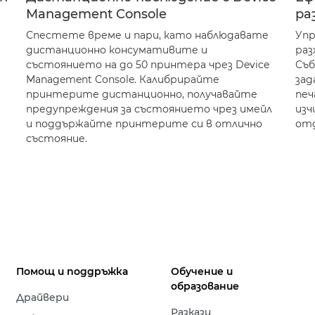
Management Console
ра
Спестете време и пари, като наблюдавате
Упр
дистанционно консумативите и
раз
състоянието на до 50 принтера чрез Device
Съб
Management Console. Калибрирайте
зад
принтерите дистанционно, получавайте
печ
предупреждения за състоянието чрез имейл
изч
и поддържайте принтерите си в отлично
отд
състояние.
Помощ и поддръжка
Обучение и
образование
Драйвери
Разкази