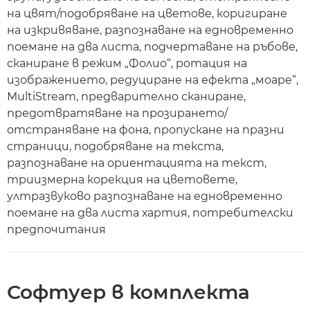
на цвят/подобряване на цветове, коригиране
на изкривяване, разпознаване на едновременно
поемане на два листа, подчертаване на ръбове,
сканиране в режим „Фолио“, ротация на
изображението, редуциране на ефекта „моаре“,
MultiStream, предварително сканиране,
предотвратяване на прозирането/
отстраняване на фона, пропускане на празни
страници, подобряване на текста,
разпознаване на ориентацията на текст,
триизмерна корекция на цветовете,
ултразвуково разпознаване на едновременно
поемане на два листа хартия, потребителски
предпочитания
Софтуер в комплекта