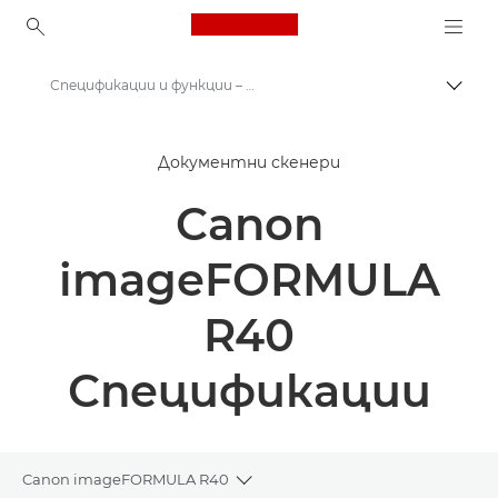
Canon Logo, back to ho
Спецификации и функции – Canon imageFORMULA R40 – скенери за документи
Прев
Canon
Документни скенери
Решения и услуги
Canon
Бизнес продукти
Скенери за дома и офиса
imageFORMULA
Документни скенери
R40
Canon imageFORMULA R40 – скенери за документи
Спецификации
Canon imageFORMULA R40
Toggle breadcrumbs