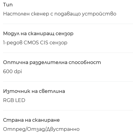
Тип
Настолен скенер с подаващо устройство
Модул на сканиращ сензор
1-редов CMOS CIS сензор
Оптична разделителна способност
600 dpi
Източник на светлина
RGB LED
Страна на сканиране
Отпред/Отзад/Двустранно