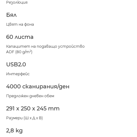
Резолюция
Бял
Цвят на фона
60 листа
Капацитет на подаващо устройство
2
ADF (80 g/m
)
USB2.0
Интерфейс
4000 сканирания/ден
Предложен дневен обем
291 x 250 x 245 mm
Размери (Ш x Д x В)
2,8 kg