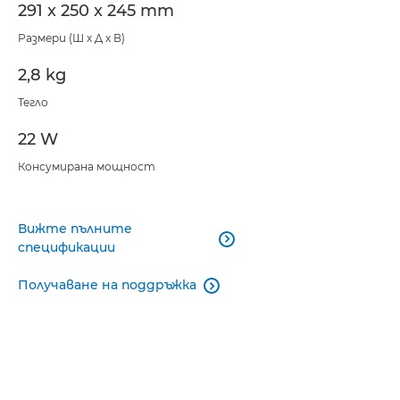
291 x 250 x 245 mm
Размери (Ш x Д x В)
2,8 kg
Тегло
22 W
Консумирана мощност
Вижте пълните

спецификации
Получаване на поддръжка
