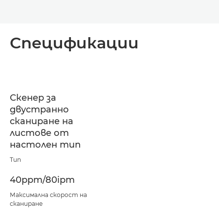
Спецификации
Скенер за
двустранно
сканиране на
листове от
настолен тип
Тип
40ppm/80ipm
Максимална скорост на
сканиране