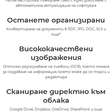
Лесна настройка, сканиране само с едно докосване с
автоматична актуализация на софтуера
Поддръжка
Останете организирани
Конвертиране на документи в PDF, JPG, DOC, XLS и
още*
Висококачествени
изображения
Оптично разпознаване на символи (OCR), което помага
за създаване на информация, която може да се търси и
редактира
Сканиране директно към
облака
Google Drive, Dropbox, OneDrive, SharePoint и още