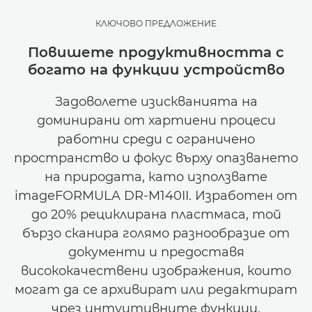
КЛЮЧОВО ПРЕДЛОЖЕНИЕ
Повишете продуктивността с
богато на функции устройство
Задоволете изискванията на
доминирани от хартиени процеси
работни среди с ограничено
пространство и фокус върху опазването
на природата, като използвате
imageFORMULA DR-M140II. Изработен от
до 20% рециклирана пластмаса, той
бързо сканира голямо разнообразие от
документи и предоставя
висококачествени изображения, които
могат да се архивират или редактират
чрез интуитивните функции.