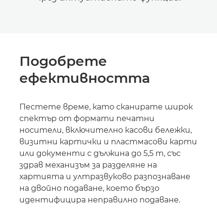
Подобрете
ефективността
Пестете време, като сканирате широк
спектър от формати печатни
носители, включително касови бележки,
визитни картички и пластмасови карти
или документи с дължина до 5,5 m, със
здрав механизъм за разделяне на
хартията и ултразвуково разпознаване
на двойно подаване, което бързо
идентифицира неправилно подаване.