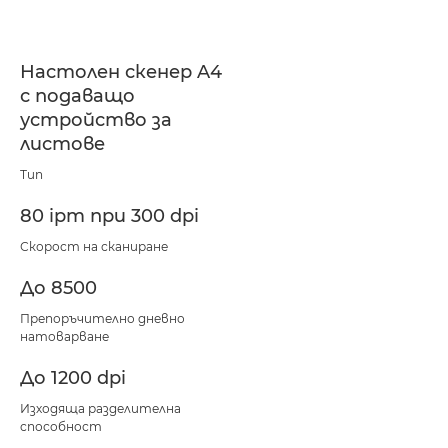
Настолен скенер A4
с подаващо
устройство за
листове
Тип
80 ipm при 300 dpi
Скорост на сканиране
До 8500
Препоръчително дневно
натоварване
До 1200 dpi
Изходяща разделителна
способност