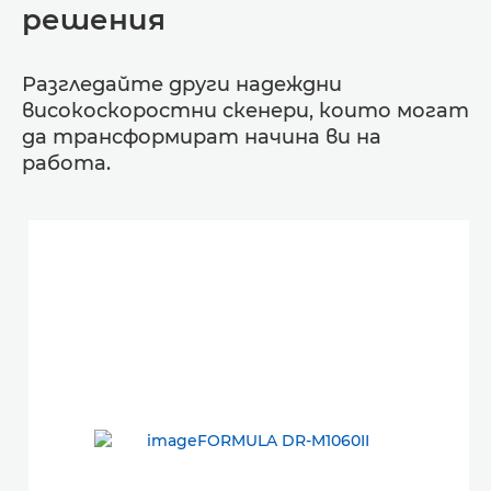
решения
Разгледайте други надеждни
високоскоростни скенери, които могат
да трансформират начина ви на
работа.