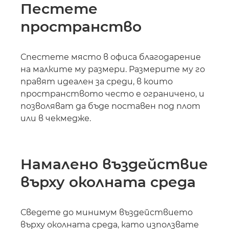
Пестете
пространство
Спестете място в офиса благодарение
на малките му размери. Размерите му го
правят идеален за среди, в които
пространството често е ограничено, и
позволяват да бъде поставен под плот
или в чекмедже.
Намалено въздействие
върху околната среда
Сведете до минимум въздействието
върху околната среда, като използвате