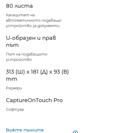
80 листа
Капацитет на
автоматичното подаващо
устройство за документи
U-образен и прав
път
Път на подаващото
устройство
313 (Ш) x 181 (Д) x 93 (В)
mm
Размери
CaptureOnTouch Pro
Софтуер
Вижте пълните