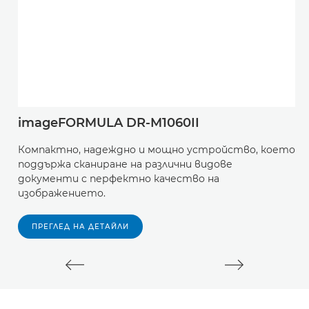
imageFORMULA DR-M1060II
C
Компактно, надеждно и мощно устройство, което
Е
поддържа сканиране на различни видове
д
документи с перфектно качество на
с
изображението.
о
ПРЕГЛЕД НА ДЕТАЙЛИ