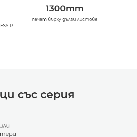
1300mm
печат върху дълги листове
ESS R-
и със серия
 или
нтери