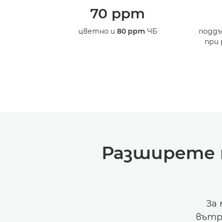
70 ppm
цветно и
80 ppm
ЧБ
поддъ
при 
Разширете 
За 
вътр