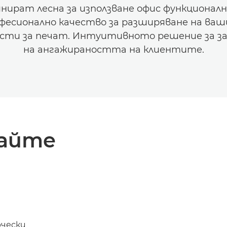
нират лесна за използване офис функционал
фесионално качество за разширяване на ва
сти за печат. Интуитивното решение за з
на ангажираността на клиентите.
айте
рчески