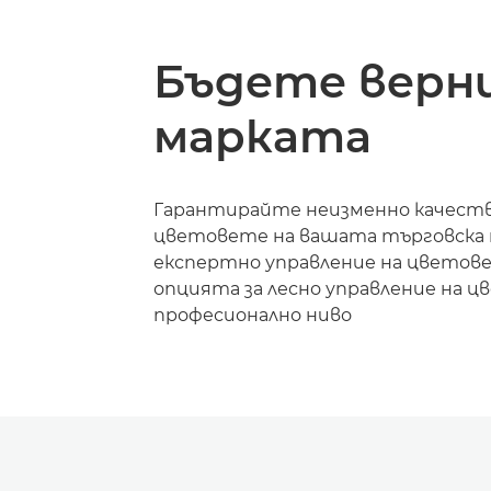
Бъдете верни
марката
Гарантирайте неизменно качеств
цветовете на вашата търговска 
експертно управление на цветов
опцията за лесно управление на ц
професионално ниво