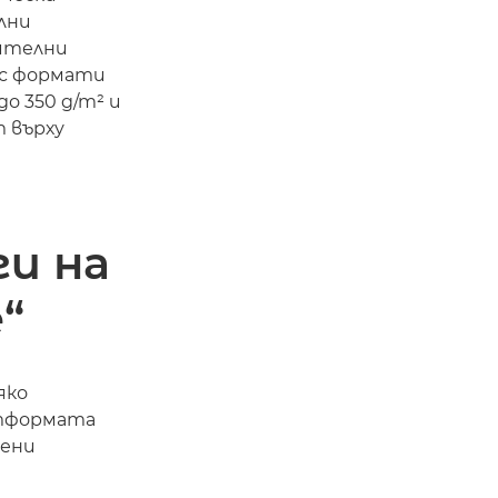
лни
ителни
 с формати
до 350 g/m² и
т върху
ги на
“
яко
атформата
дени