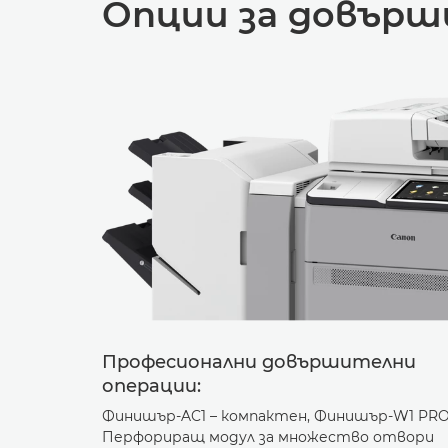
Опции за довърш
Професионални довършителни
операции:
Финишър-AC1 – компактен, Финишър-W1 PRO
Перфориращ модул за множество отвори