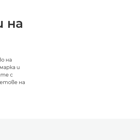
 на
о на
марка и
ете с
ветове на