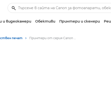
 и видеокамери
Обективи
Принтери и скенери
Реш
дствен печат
Принтери от серия Canon imagePRESS C165 и C170