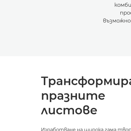
комби
про
възможно
Трансформир
празните
листове
Изработване на широка гама тво