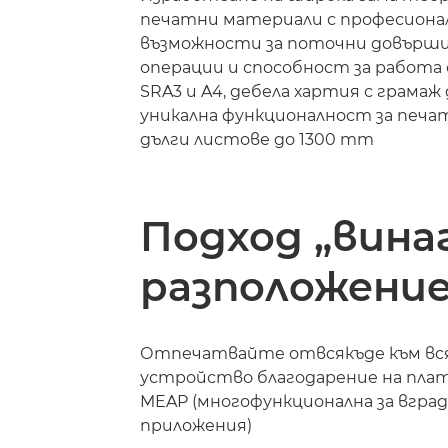
печатни материали с професиона
възможности за поточни довърш
операции и способност за работа
SRA3 и A4, дебела хартия с грамаж 
уникална функционалност за печа
дълги листове до 1300 mm
Подход „вина
разположение
Отпечатвайте отвсякъде към вс
устройство благодарение на пл
MEAP (многофункционална за вгра
приложения)