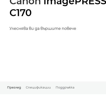
Canon
imagePRES
C170
Улеснява ви да вършите повече
Преглед
Спецификации
Поддръжка