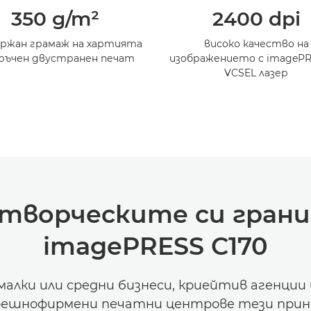
350 g/m²
2400 dpi
ржан грамаж на хартията
високо качество на
ръчен двустранен печат
изображението с imagePR
VCSEL лазер
творческите си границ
imagePRESS C170
малки или средни бизнеси, криейтив агенции
ешнофирмени печатни центрове тези при