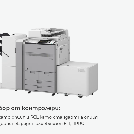
бор от контролери:
като опция и PCL като стандартна опция.
ионен вграден или външен EFI, i1PRO