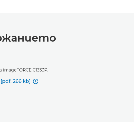
ржанието
е
 imageFORCE C1333P.
df, 266 kb]
