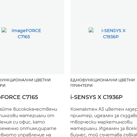
ФУНКЦИОНАЛНИ ЦВЕТНИ
ЕДНОФУНКЦИОНАЛНИ ЦВЕТНИ
РИ
ПРИНТЕРИ
eFORCE C7165
i-SENSYS X C1936P
айте висококачествени
Компактен A3 цветен лазе
тингови материали от
принтер, идеален за създав
ения си офис, като
творчески маркетингови
ременно оптимизирате
материали. Идеален за всек
вното управление на
бизнес, той съчетава гъвка