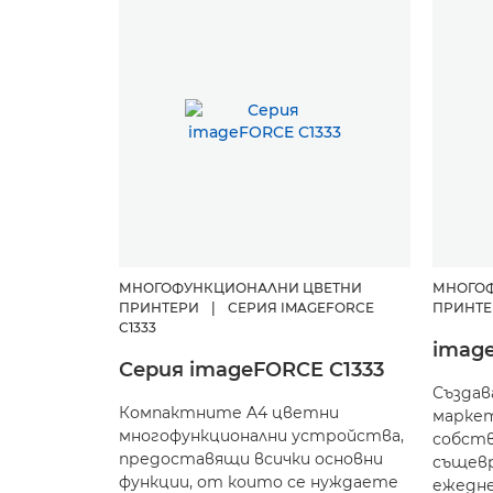
МНОГОФУНКЦИОНАЛНИ ЦВЕТНИ
МНОГО
ПРИНТЕРИ
|
СЕРИЯ IMAGEFORCE
ПРИНТЕ
C1333
imag
Серия imageFORCE C1333
Създав
Компактните A4 цветни
марке
многофункционални устройства,
собств
предоставящи всички основни
същев
функции, от които се нуждаете
ежедне