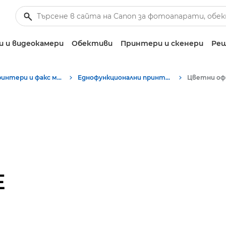
 и видеокамери
Обективи
Принтери и скенери
Реш
Бизнес принтери и факс машини
Еднофункционални принтери
Цветни оф
E