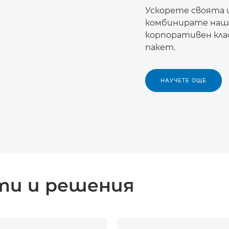
Ускорете своята 
комбинирате наши
корпоративен кла
пакет.
НАУЧЕТЕ ОЩЕ
ти и решения