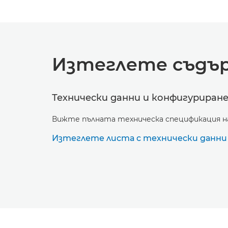
Изтеглете съдъ
Технически данни и конфигуриран
Вижте пълната техническа спецификация на
Изтеглете листа с технически данни [p