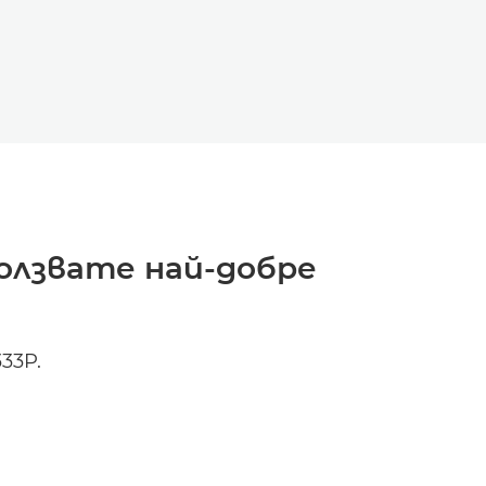
олзвате най-добре
33P.