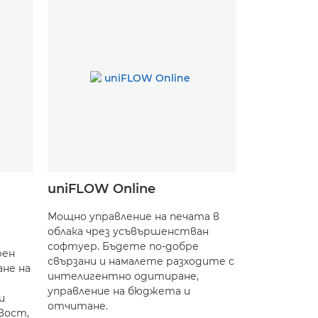
uniFLOW Online
Мощно управление на печата в
облака чрез усъвършенстван
софтуер. Бъдете по-добре
рен
свързани и намалете разходите с
ане на
интелигентно одитиране,
управление на бюджета и
и
отчитане.
вост,