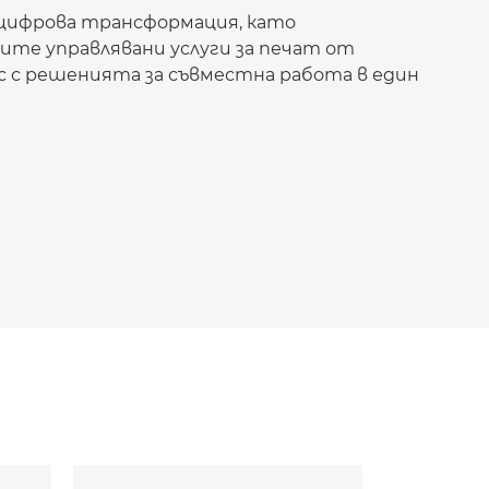
цифрова трансформация, като
те управлявани услуги за печат от
с с решенията за съвместна работа в един